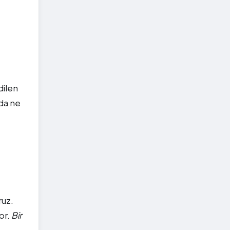
dilen
nda ne
ruz.
or.
Bir