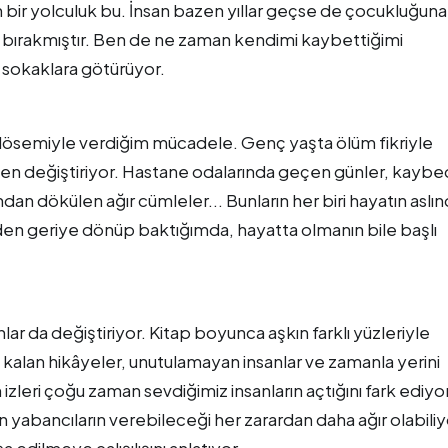
 bir yolculuk bu. İnsan bazen yıllar geçse de çocukluğuna
 bırakmıştır. Ben de ne zaman kendimi kaybettiğimi
 sokaklara götürüyor.
 lösemiyle verdiğim mücadele. Genç yaşta ölüm fikriyle
en değiştiriyor. Hastane odalarında geçen günler, kaybe
ından dökülen ağır cümleler... Bunların her biri hayatın aslı
den geriye dönüp baktığımda, hayatta olmanın bile başlı
nlar da değiştiriyor. Kitap boyunca aşkın farklı yüzleriyle
m kalan hikâyeler, unutulamayan insanlar ve zamanla yerini
 izleri çoğu zaman sevdiğimiz insanların açtığını fark ediyo
 yabancıların verebileceği her zarardan daha ağır olabiliy
şa edilmeye çalışılışını anlatıyor.