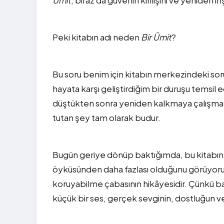
Peki kitabın adı neden
Bir Ümit
?
Bu soru benim için kitabın merkezindeki sor
hayata karşı geliştirdiğim bir duruşu tems
düştükten sonra yeniden kalkmaya çalışmak 
tutan şey tam olarak budur.
Bugün geriye dönüp baktığımda, bu kitabın hast
öyküsünden daha fazlası olduğunu görüyo
koruyabilme çabasının hikâyesidir. Çünkü ba
küçük bir ses, gerçek sevginin, dostluğun v