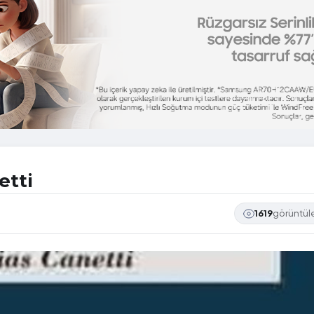
etti
1619
görüntü