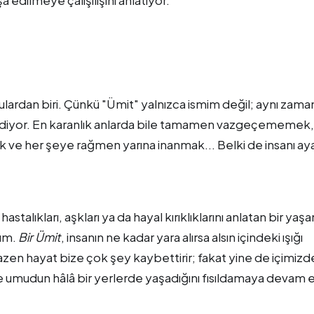
ulardan biri. Çünkü "Ümit" yalnızca ismim değil; aynı zam
il ediyor. En karanlık anlarda bile tamamen vazgeçememek,
ve her şeye rağmen yarına inanmak... Belki de insanı ay
alıkları, aşkları ya da hayal kırıklıklarını anlatan bir yaş
rum.
Bir Ümit
, insanın ne kadar yara alırsa alsın içindeki ışığı
zen hayat bize çok şey kaybettirir; fakat yine de içimizd
e umudun hâlâ bir yerlerde yaşadığını fısıldamaya devam 