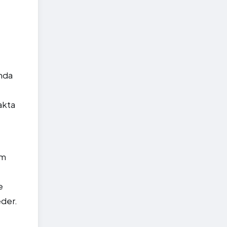
anda
akta
am
e
eder.