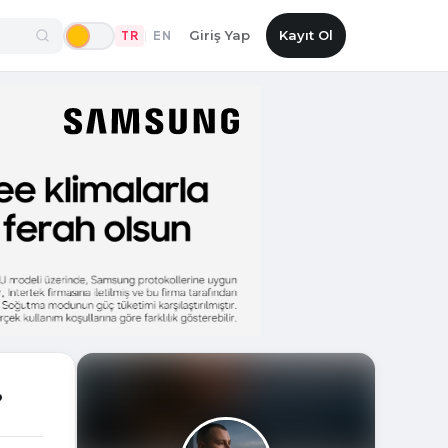
Giriş Yap
Kayıt Ol
TR
EN
|
?