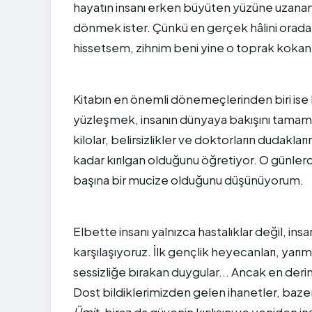
hayatın insanı erken büyüten yüzüne uzanan
dönmek ister. Çünkü en gerçek hâlini orada
hissetsem, zihnim beni yine o toprak kokan
Kitabın en önemli dönemeçlerinden biri ise
yüzleşmek, insanın dünyaya bakışını tamam
kilolar, belirsizlikler ve doktorların dudaklar
kadar kırılgan olduğunu öğretiyor. O günler
başına bir mucize olduğunu düşünüyorum.
Elbette insanı yalnızca hastalıklar değil, insa
karşılaşıyoruz. İlk gençlik heyecanları, yarı
sessizliğe bırakan duygular... Ancak en derin
Dost bildiklerimizden gelen ihanetler, bazen
Ümit
, biraz da güvenin kırılışını ve yeniden in