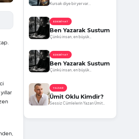
Kursak diye bir yer var...
EDEBIYAT
Ben Yazarak Sustum
Çünkü insan, en büyük
itap.
kırgınlıklarını bağırarak yaşamıyor;
sessizce eksiliyor.
EDEBIYAT
Ben Yazarak Sustum
Çünkü insan, en büyük
kırgınlıklarını bağırarak yaşamıyor;
sessizce eksiliyor.
ci
YAZAR
ıllar
Ümit Oklu Kimdir?
azen
Sessiz Cümlelerin Yazarı Ümit
Oklu Kimdir? Türk yazar Ümit
Oklu’nun yazarlık yolculuğu ve
eserleri.
inden,