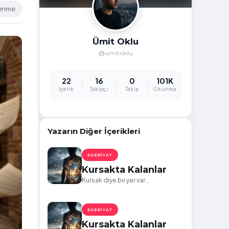
lenme
Ümit Oklu
@umitoklu
22
16
0
101K
İçerik
Takipçi
Takip
Okunma
Yazarın Diğer İçerikleri
EDEBIYAT
Kursakta Kalanlar
Kursak diye bir yer var...
EDEBIYAT
Kursakta Kalanlar