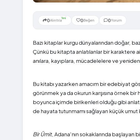
Yeni
0
0
0
Alıntıla
Beğen
Yorum
Bazı kitaplar kurgu dünyalarından doğar, baz
Çünkü bu kitapta anlatılanlar bir karaktere
anılara, kayıplara, mücadelelere ve yeniden 
Bu kitabı yazarken amacım bir edebiyat göst
görünmek ya da okurun karşısına örnek bir ha
boyunca içimde birikenleri olduğu gibi anla
de hayata tutunmamı sağlayan küçük umut kırı
Bir Ümit
, Adana'nın sokaklarında başlayan bi