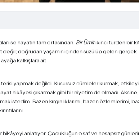
ıları ise hayatın tam ortasından.
Bir Ümit
ikinci türden bir k
 ait değil; doğrudan yaşamın içinden süzülüp gelen gerçek
ayağa kalkışlara ait.
erisi yapmak değildi. Kusursuz cümleler kurmak, etkileyi
yat hikâyesi çıkarmak gibi bir niyetim de olmadı. Aksine, y
tmak istedim. Bazen kırgınlıklarımı, bazen özlemlerimi, b
ntılarını...
r hikâyeyi anlatıyor. Çocukluğun o saf ve hesapsız günler