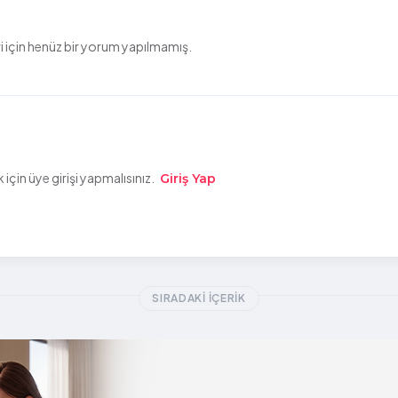
 için henüz bir yorum yapılmamış.
çin üye girişi yapmalısınız.
Giriş Yap
SIRADAKI İÇERIK