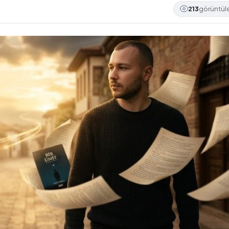
213
görüntü