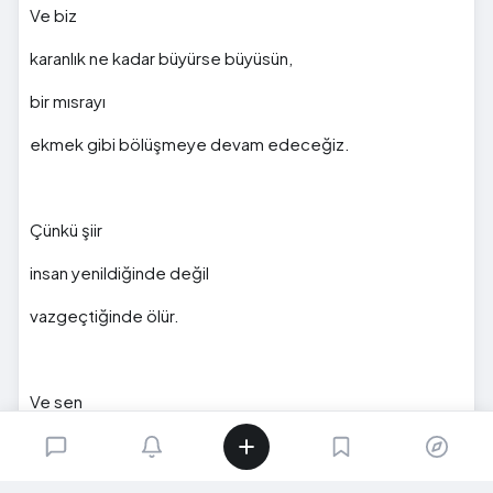
Ve biz
karanlık ne kadar büyürse büyüsün,
bir mısrayı
ekmek gibi bölüşmeye devam edeceğiz.
Çünkü şiir
insan yenildiğinde değil
vazgeçtiğinde ölür.
Ve sen
bize vazgeçmemeyi öğreten
en uzun cümlelerden biri oldun.