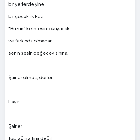
bir yerlerde yine
bir çocuk ilk kez
“Hüzün” kelimesini okuyacak
ve farkında olmadan
senin sesin değecek alnına.
Şairler ölmez, derler.
Hayır…
Şairler
toprağın altına değil