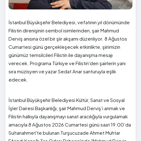
İstanbul Büyükşehir Belediyesi, vefatının yıl dönümünde
Filistin direnişinin sembol isimlerinden, şair Mahmud
Derviş anısına özel bir şiir akşamı düzenliyor. 8 Ağustos
Cumartesi günü gerçekleşecek etkinlikte, şiirimizin
günümüz temsilcileri Filistin ile dayanışma mesajı
verecek. Programa Türkiye ve Filistin'den şairlerin yanı
sıra müzisyen ve yazar Sedat Anar santuruyla eşlik
edecek.
İstanbul Büyükşehir Belediyesi Kültür, Sanat ve Sosyal
İşler Dairesi Başkanlığı, şair Mahmud Derviş’i anmak ve
Filistin halkıyla dayanışmayı sanat aracılığıyla vurgulamak
amacıyla 8 Ağustos 2026 Cumartesi günü saat 19.00’da
Sultanahmet'te bulunan Turşucuzade Ahmet Muhtar
Efendi Konağı Taş Odası Bahçesi'nde "Mahmud Derviş