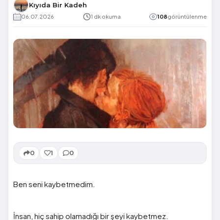
Kıyıda Bir Kadeh
06.07.2026
1 dk okuma
108
görüntülenme
0
1
0
Ben seni kaybetmedim.
İnsan, hiç sahip olamadığı bir şeyi kaybetmez.