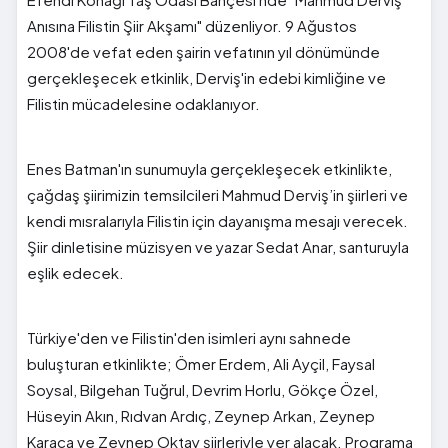
Anısına Filistin Şiir Akşamı" düzenliyor. 9 Ağustos
2008'de vefat eden şairin vefatının yıl dönümünde
gerçekleşecek etkinlik, Derviş'in edebi kimliğine ve
Filistin mücadelesine odaklanıyor.
Enes Batman'ın sunumuyla gerçekleşecek etkinlikte,
çağdaş şiirimizin temsilcileri Mahmud Derviş’in şiirleri ve
kendi mısralarıyla Filistin için dayanışma mesajı verecek.
Şiir dinletisine müzisyen ve yazar Sedat Anar, santuruyla
eşlik edecek.
Türkiye'den ve Filistin'den isimleri aynı sahnede
buluşturan etkinlikte; Ömer Erdem, Ali Ayçil, Faysal
Soysal, Bilgehan Tuğrul, Devrim Horlu, Gökçe Özel,
Hüseyin Akın, Rıdvan Ardıç, Zeynep Arkan, Zeynep
Karaca ve Zeynep Oktay şiirleriyle yer alacak. Programa