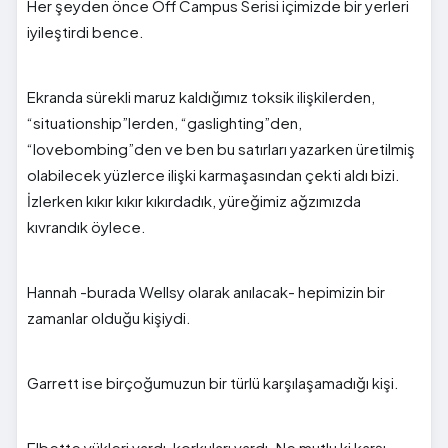
Her şeyden önce Off Campus Serisi içimizde bir yerleri
iyileştirdi bence.
Ekranda sürekli maruz kaldığımız toksik ilişkilerden,
“situationship”lerden, “gaslighting”den,
“lovebombing”den ve ben bu satırları yazarken üretilmiş
olabilecek yüzlerce ilişki karmaşasından çekti aldı bizi.
İzlerken kıkır kıkır kıkırdadık, yüreğimiz ağzımızda
kıvrandık öylece.
Hannah -burada Wellsy olarak anılacak- hepimizin bir
zamanlar olduğu kişiydi.
Garrett ise birçoğumuzun bir türlü karşılaşamadığı kişi.
Elbette yükleri vardı, korkuları vardı. Ne mutlu ki karşı