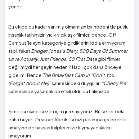
yeridir.
Bu ekibe bu kadar sarılmış olmamızın bir nedeni de puslu
insanlık tarihimizin vıcık vıcık aşk filmleri bence. Off
Campus’le aynı kategoriye girdiklerini iddia etmiyorum
tabii fakat
Bridget Jones's Diary, 500 Days Of Summer,
Love Actually, Just Friends, 50 First Date
gibi filmler
değil miydi her şeyin nedeni? Hadi, çok daha önceye
gidelim. Bence
The Breakfast Club’ın “Don’t You
(Forget About Me)”
sahnesindeki duyguları
“Cherry Pie
”
sahnesinde yaşamak da etkili oldu bu hâlimizde.
Şimdi ise ikinci sezon için gün sayıyoruz. Bu sefer bela
daha büyük. Dean ve Allie ikilisi bizi paramparça edebilir
ama yine de hassas kalplerimize kıymayacaklarını
umuyorum.