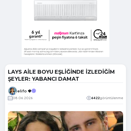
LAYS AİLE BOYU EŞLİĞİNDE İZLEDİĞİM
ŞEYLER: YABANCI DAMAT
elifo 🍓
08.06.2026
6422
görüntülenme