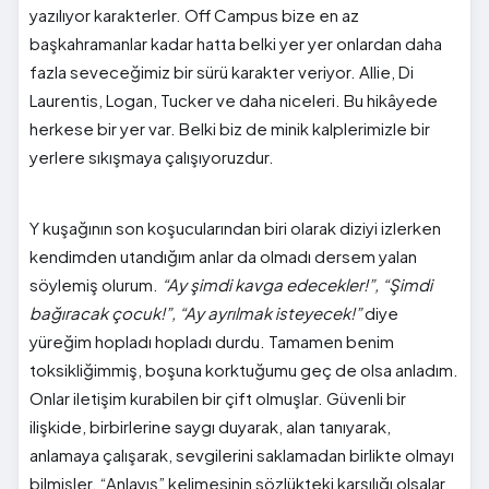
yazılıyor karakterler. Off Campus bize en az
başkahramanlar kadar hatta belki yer yer onlardan daha
fazla seveceğimiz bir sürü karakter veriyor. Allie, Di
Laurentis, Logan, Tucker ve daha niceleri. Bu hikâyede
herkese bir yer var. Belki biz de minik kalplerimizle bir
yerlere sıkışmaya çalışıyoruzdur.
Y kuşağının son koşucularından biri olarak diziyi izlerken
kendimden utandığım anlar da olmadı dersem yalan
söylemiş olurum.
“Ay şimdi kavga edecekler!”, “Şimdi
bağıracak çocuk!”, “Ay ayrılmak isteyecek!”
diye
yüreğim hopladı hopladı durdu. Tamamen benim
toksikliğimmiş, boşuna korktuğumu geç de olsa anladım.
Onlar iletişim kurabilen bir çift olmuşlar. Güvenli bir
ilişkide, birbirlerine saygı duyarak, alan tanıyarak,
anlamaya çalışarak, sevgilerini saklamadan birlikte olmayı
bilmişler. “Anlayış” kelimesinin sözlükteki karşılığı olsalar