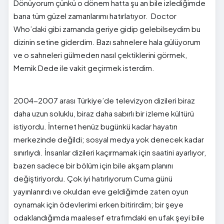
Dönüyorum çünkü o dönem hatta şu an bile izlediğimde
bana tüm güzel zamanlarımı hatırlatıyor. Doctor
Who’daki gibi zamanda geriye gidip gelebilseydim bu
dizinin setine giderdim. Bazı sahnelere hala gülüyorum
ve o sahneleri gülmeden nasıl çektiklerini görmek,
Memik Dede ile vakit geçirmek isterdim.
2004-2007 arası Türkiye’de televizyon dizileri biraz
daha uzun soluklu, biraz daha sabırlı bir izleme kültürü
istiyordu. İnternet henüz bugünkü kadar hayatın
merkezinde değildi; sosyal medya yok denecek kadar
sınırlıydı. İnsanlar dizileri kaçırmamak için saatini ayarlıyor,
bazen sadece bir bölüm için bile akşam planını
değiştiriyordu. Çok iyi hatırlıyorum Cuma günü
yayınlanırdı ve okuldan eve geldiğimde zaten oyun
oynamak için ödevlerimi erken bitirirdim; bir şeye
odaklandığımda maalesef etrafımdaki en ufak şeyi bile