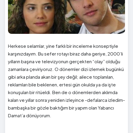
Herkese selamlar, yine farklı bir inceleme konseptiyle
karşınızdayım. Bu sefer rotayı biraz daha geriye, 2000’li
yılların başına ve televizyonun gerçekten “olay” olduğu
zamanlara çeviriyoruz. O dönemler dizi izlemek bugünkü
gibi arka planda akan bir şey değil; ailece toplanılan,
reklamları bile beklenen, ertesi gün okulda ya da işte
konuşulan bir ritüeldi. Ben de o dönemlerden aklımda
kalan ve yıllar sonra yeniden izleyince -defalarca izledim-
bambaşka bir gözle baktığım bir yapım olan Yabancı
Damat’a dönüyorum.