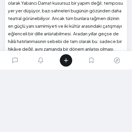
olarak Yabancı Damat kusursuz bir yapım değil; temposu
yer yer düşüyor, bazı sahneleri bugünün gözünden daha
teatral görünebiliyor. Ancak tüm bunlara rağmen dizinin
en güçlü yanı samimiyeti ve iki kültür arasındaki çatışmayı
eğlenceli bir dille anlatabilmesi. Aradan yıllar geçse de
hâlâ hatırlanmasının sebebi de tam olarak bu: sadece bir
hikâye değil, aynı zamanda bir dönem anlatısı olması.
0
3
0
SIRADAKI İÇERIK