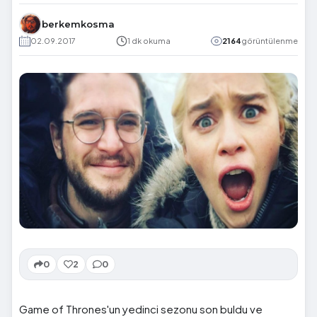
berkemkosma
02.09.2017
1 dk okuma
2164
görüntülenme
0
2
0
Game of Thrones'un yedinci sezonu son buldu ve