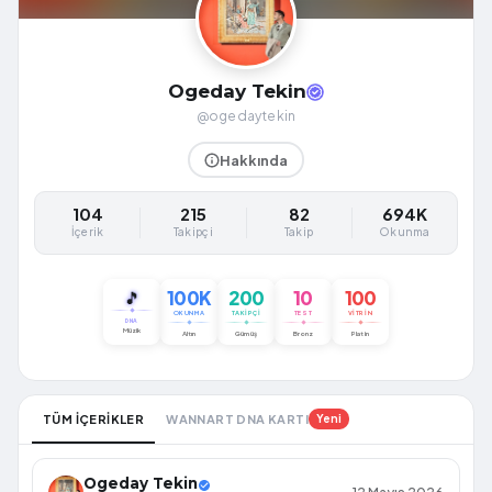
Ogeday Tekin
@ogedaytekin
Hakkında
104
215
82
694K
İçerik
Takipçi
Takip
Okunma
100K
200
10
100
🎵
OKUNMA
TAKIPÇI
TEST
VITRIN
DNA
Müzik
Altın
Gümüş
Bronz
Platin
TÜM İÇERİKLER
WANNART DNA KARTI
Yeni
Ogeday Tekin