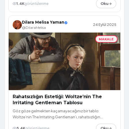
1.4K
görüntülenme
Oku
Dilara Melisa Yaman
24 Eylül 2025
@DilaraMelisa
MAKALE
Rahatsızlığın Estetiği: Woltze’nin The
Irritating Gentleman Tablosu
Göz göze gelmekten kaçamayacağınız bir tablo:
Woltze’nin The Irritating Gentleman’ı, rahatsızlığın
estetiğini ve sessiz direnişi sorgulatıyo...
5.4K
görüntülenme
Oku