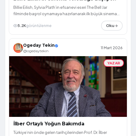
Billie Eilish, Sylvia Plath’in efsanevi eseri The Bell Jar
filminde başrol oynamaya hazırlanarak ilk büyük sinema
deneyimine adım atıyor.
5.2K
görüntülenme
Oku
Ogeday Tekin
11 Mart 2026
@ogedaytekin
YAZAR
İlber Ortaylı Yoğun Bakımda
Türkiye’nin önde gelen tarihçilerinden Prof. Dr. İlber