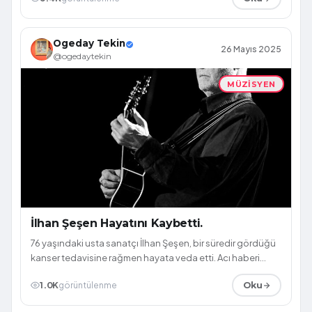
Ogeday Tekin
26 Mayıs 2025
@ogedaytekin
MÜZISYEN
İlhan Şeşen Hayatını Kaybetti.
76 yaşındaki usta sanatçı İlhan Şeşen, bir süredir gördüğü
kanser tedavisine rağmen hayata veda etti. Acı haberi
sanatçının ailesi duyurdu. ...
1.0K
görüntülenme
Oku