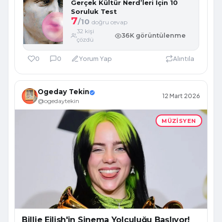
Gerçek Kültür Nerd’leri İçin 10
Soruluk Test
7
/10
doğru cevap
32 kişi
36K görüntülenme
çözdü
0
0
Yorum Yap
Alıntıla
Ogeday Tekin
12 Mart 2026
@ogedaytekin
MÜZISYEN
Billie Eilish'in Sinema Yolculuğu Başlıyor!