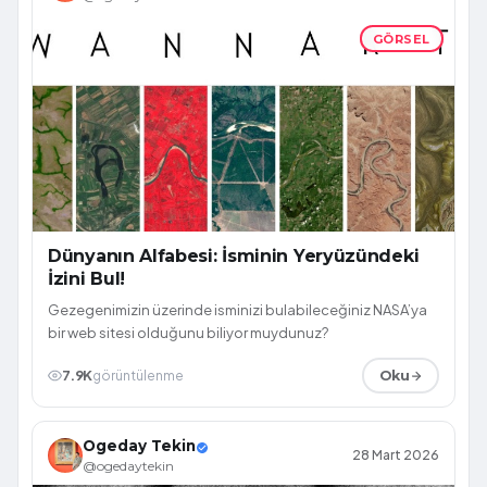
GÖRSEL
Dünyanın Alfabesi: İsminin Yeryüzündeki
İzini Bul!
Gezegenimizin üzerinde isminizi bulabileceğiniz NASA’ya
bir web sitesi olduğunu biliyor muydunuz?
7.9K
görüntülenme
Oku
Ogeday Tekin
28 Mart 2026
@ogedaytekin