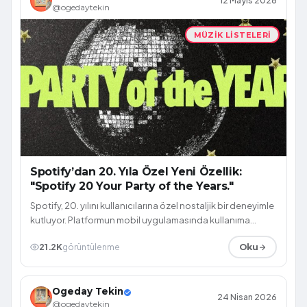
12 Mayıs 2026
@ogedaytekin
MÜZIK LISTELERI
Spotify’dan 20. Yıla Özel Yeni Özellik:
"Spotify 20 Your Party of the Years."
Spotify, 20. yılını kullanıcılarına özel nostaljik bir deneyimle
kutluyor. Platformun mobil uygulamasında kullanıma
sunulan “Spotify 20: You...
21.2K
görüntülenme
Oku
Ogeday Tekin
24 Nisan 2026
@ogedaytekin