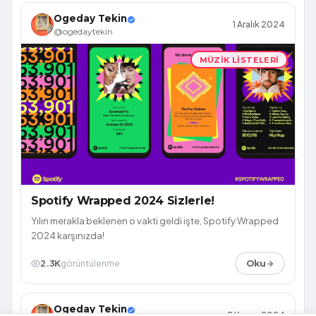
Ogeday Tekin
1 Aralık 2024
@ogedaytekin
MÜZIK LISTELERI
Spotify Wrapped 2024 Sizlerle!
Yılın merakla beklenen o vakti geldi işte, Spotify Wrapped
2024 karşınızda!
2.3K
görüntülenme
Oku
Ogeday Tekin
8 Kasım 2024