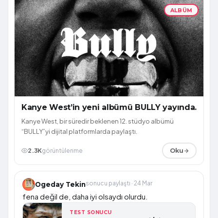
ALBÜM
Kanye West’in yeni albümü BULLY yayında.
Kanye West, bir süredir beklenen 12. stüdyo albümü
“BULLY”yi dijital platformlarda paylaştı.
2.3K
görüntülenme
Oku
sonucu paylaştı · 24 Mar
Ogeday Tekin
fena değil de, daha iyi olsaydı olurdu.
TEST SONUCU