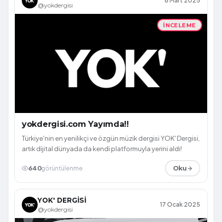
8 Mart 2025
@yokdergisi
İNCELEME
yokdergisi.com Yayımda!!
Türkiye'nin en yenilikçi ve özgün müzik dergisi YOK' Dergisi,
artık dijital dünyada da kendi platformuyla yerini aldı!
640
görüntülenme
Oku
YOK' DERGİSİ
17 Ocak 2025
@yokdergisi