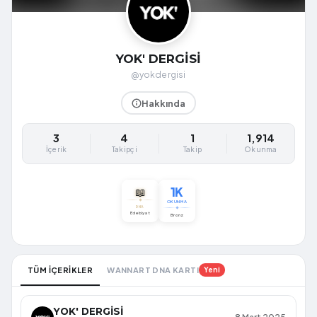
YOK' DERGİSİ
@yokdergisi
Hakkında
3
4
1
1,914
İçerik
Takipçi
Takip
Okunma
1K
📖
OKUNMA
DNA
Edebiyat
Bronz
TÜM İÇERİKLER
WANNART DNA KARTI
Yeni
YOK' DERGİSİ