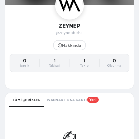
ZEYNEP
@zeynepbehsi
Hakkında
0
1
1
0
İçerik
Takipçi
Takip
Okunma
TÜM İÇERİKLER
WANNART DNA KARTI
Yeni
✍️