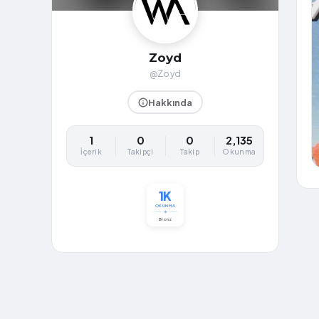
Zoyd
@Zoyd
Hakkında
1
0
0
2,135
İçerik
Takipçi
Takip
Okunma
1K
OKUNMA
Bronz