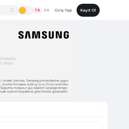
Giriş Yap
Kayıt Ol
TR
EN
|