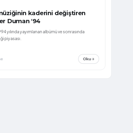
üziğinin kaderini değiştiren
ler Duman '94
994 yılında yayımlanan albümü ve sonrasında
ği piyasası.
me
Oku