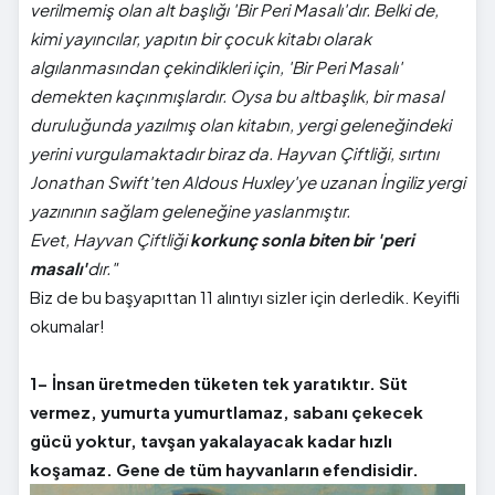
verilmemiş olan alt başlığı 'Bir Peri Masalı'dır. Belki de,
kimi yayıncılar, yapıtın bir çocuk kitabı olarak
algılanmasından çekindikleri için, 'Bir Peri Masalı'
demekten kaçınmışlardır. Oysa bu altbaşlık, bir masal
duruluğunda yazılmış olan kitabın, yergi geleneğindeki
yerini vurgulamaktadır biraz da. Hayvan Çiftliği, sırtını
Jonathan Swift'ten Aldous Huxley'ye uzanan İngiliz yergi
yazınının sağlam geleneğine yaslanmıştır.
Evet, Hayvan Çiftliği
korkunç sonla biten bir 'peri
masalı'
dır."
Biz de bu başyapıttan 11 alıntıyı sizler için derledik. Keyifli
okumalar!
1- İnsan üretmeden tüketen tek yaratıktır. Süt
vermez, yumurta yumurtlamaz, sabanı çekecek
gücü yoktur, tavşan yakalayacak kadar hızlı
koşamaz. Gene de tüm hayvanların efendisidir.