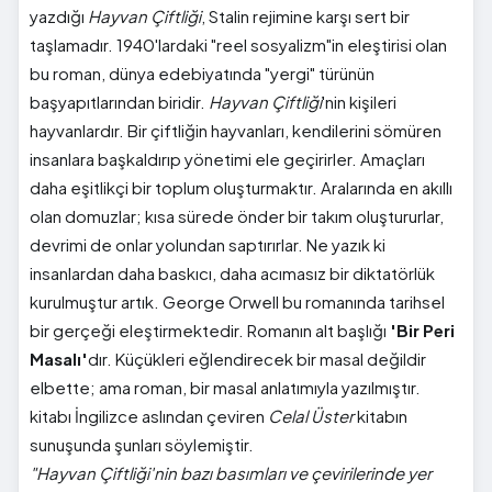
yazdığı
Hayvan Çiftliği
, Stalin rejimine karşı sert bir
taşlamadır. 1940'lardaki "reel sosyalizm"in eleştirisi olan
bu roman, dünya edebiyatında "yergi" türünün
başyapıtlarından biridir.
Hayvan Çiftliği
'nin kişileri
hayvanlardır. Bir çiftliğin hayvanları, kendilerini sömüren
insanlara başkaldırıp yönetimi ele geçirirler. Amaçları
daha eşitlikçi bir toplum oluşturmaktır. Aralarında en akıllı
olan domuzlar; kısa sürede önder bir takım oluştururlar,
devrimi de onlar yolundan saptırırlar. Ne yazık ki
insanlardan daha baskıcı, daha acımasız bir diktatörlük
kurulmuştur artık. George Orwell bu romanında tarihsel
bir gerçeği eleştirmektedir. Romanın alt başlığı
'Bir Peri
Masalı'
dır. Küçükleri eğlendirecek bir masal değildir
elbette; ama roman, bir masal anlatımıyla yazılmıştır.
kitabı İngilizce aslından çeviren
Celal Üster
kitabın
sunuşunda şunları söylemiştir.
"Hayvan Çiftliği'nin bazı basımları ve çevirilerinde yer