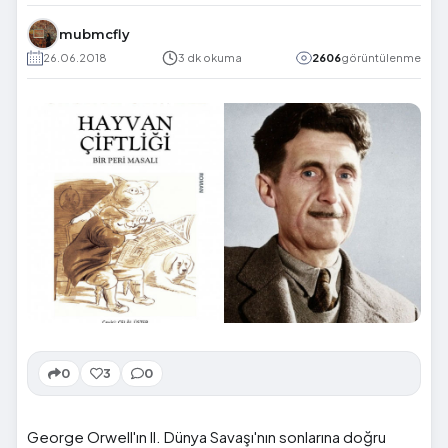
mubmcfly
26.06.2018
3 dk okuma
2606
görüntülenme
0
3
0
George Orwell'ın II. Dünya Savaşı'nın sonlarına doğru