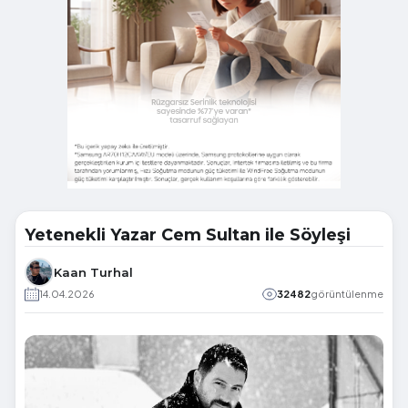
Yetenekli Yazar Cem Sultan ile Söyleşi
Kaan Turhal
14.04.2026
32482
görüntülenme