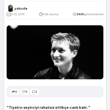
yakude
21.10.2019
4 dk okuma
3459
görüntülenme
0
5
2
"Tiyatro seyirciyi rahatsız ettikçe canlı kalır."