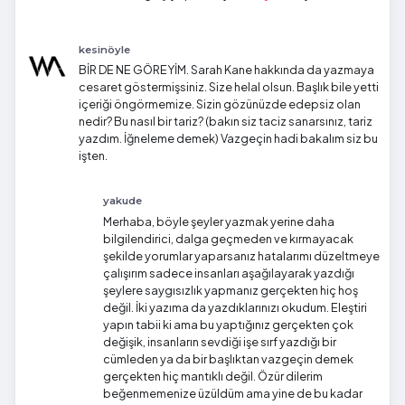
kesinöyle
BİR DE NE GÖREYİM. Sarah Kane hakkında da yazmaya
cesaret göstermişsiniz. Size helal olsun. Başlık bile yetti
içeriği öngörmemize. Sizin gözünüzde edepsiz olan
nedir? Bu nasıl bir tariz? (bakın siz taciz sanarsınız, tariz
yazdım. İğneleme demek) Vazgeçin hadi bakalım siz bu
işten.
yakude
Merhaba, böyle şeyler yazmak yerine daha
bilgilendirici, dalga geçmeden ve kırmayacak
şekilde yorumlar yaparsanız hatalarımı düzeltmeye
çalışırım sadece insanları aşağılayarak yazdığı
şeylere saygısızlık yapmanız gerçekten hiç hoş
değil. İki yazıma da yazdıklarınızı okudum. Eleştiri
yapın tabii ki ama bu yaptığınız gerçekten çok
değişik, insanların sevdiği işe sırf yazdığı bir
cümleden ya da bir başlıktan vazgeçin demek
gerçekten hiç mantıklı değil. Özür dilerim
beğenmemenize üzüldüm ama yine de bu kadar