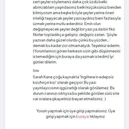
sert şeyler söylemeniz daha çok üzdü belki
abim/ablam yaşındasınız belki küçüksünüz benden
bilmiyorum ama keşke böyle şeyler yerine öneri
niteliği taşıyacak şeyler yazsaydınız beni fazlasıyla
üzmek yerine mutlu ederdiniz. Emin olun
değişmeyecek şeyler değil bir yazı ya da bir fikir,
fikirler topladıkça gelişiriz, değişiriz zaten. ‘Şöyle
yazsan daha güzel olurdu çünkü bu yüzden...’
demek bu kadar zor olmamalıydı. Teşekkür ederim.
(Yorumlarınızı gören herkesin sizin gibi düşünmesini
istemediğim için buraya da yazmak istedim) İyi
günler dilerim.
Sıla
Sarah Kane çoğu kaynakta 'İngiltere in edepsiz
kızı/hırçın kızı' olarak geçiyor. Bu yazı
yayınlayıcısının işgüzarlığı olarak görülemez. Bu
durum canınızı sıktıysa bu şekilde görülen sürü site
var oralara şikayetinizi beyan etmelisiniz. :)
Yorum yapmak için üye girişi yapmalısınız. Üye
girişi yapmak için
tıklayınız.
buraya