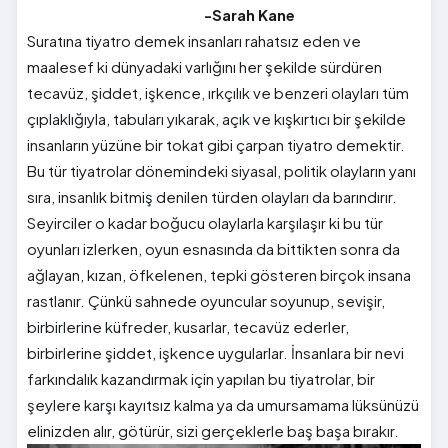
-Sarah Kane
Suratına tiyatro demek insanları rahatsız eden ve
maalesef ki dünyadaki varlığını her şekilde sürdüren
tecavüz, şiddet, işkence, ırkçılık ve benzeri olayları tüm
çıplaklığıyla, tabuları yıkarak, açık ve kışkırtıcı bir şekilde
insanların yüzüne bir tokat gibi çarpan tiyatro demektir.
Bu tür tiyatrolar dönemindeki siyasal, politik olayların yanı
sıra, insanlık bitmiş denilen türden olayları da barındırır.
Seyirciler o kadar boğucu olaylarla karşılaşır ki bu tür
oyunları izlerken, oyun esnasında da bittikten sonra da
ağlayan, kızan, öfkelenen, tepki gösteren birçok insana
rastlanır. Çünkü sahnede oyuncular soyunup, sevişir,
birbirlerine küfreder, kusarlar, tecavüz ederler,
birbirlerine şiddet, işkence uygularlar. İnsanlara bir nevi
farkındalık kazandırmak için yapılan bu tiyatrolar, bir
şeylere karşı kayıtsız kalma ya da umursamama lüksünüzü
elinizden alır, götürür, sizi gerçeklerle baş başa bırakır.