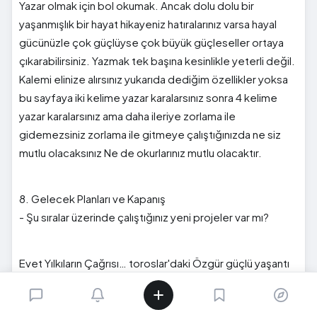
Yazar olmak için bol okumak. Ancak dolu dolu bir
yaşanmışlık bir hayat hikayeniz hatıralarınız varsa hayal
gücünüzle çok güçlüyse çok büyük güçleseller ortaya
çıkarabilirsiniz. Yazmak tek başına kesinlikle yeterli değil.
Kalemi elinize alırsınız yukarıda dediğim özellikler yoksa
bu sayfaya iki kelime yazar karalarsınız sonra 4 kelime
yazar karalarsınız ama daha ileriye zorlama ile
gidemezsiniz zorlama ile gitmeye çalıştığınızda ne siz
mutlu olacaksınız Ne de okurlarınız mutlu olacaktır.
8. Gelecek Planları ve Kapanış
- Şu sıralar üzerinde çalıştığınız yeni projeler var mı?
Evet Yılkıların Çağrısı… toroslar'daki Özgür güçlü yaşantı
içinde büyüyen yetim güçlü bir kadın olan yılkı atlarıyla
derin bağları olan Gökçe kız ile İstanbul'un keşfet işinde