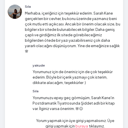
Sıla
Merhaba, içeriğiniz için teşekkür ederim. Sarah Kane
gerçekten bir cevher, bu konu üzerinde yazmanız beni
çok mutlu etti açıkcası. Ancak bir önerim olacak size, bu
bilgiler x bir sitede bulunabilecek bilgiler. Daha geniş
çaplı ve girdiğimiz ilk sitede görebileceğimiz
bilgilerden ötede bir yazı yazabilirseniz çok daha
yararlı olacağını düşünüyorum. Yine de emeğinize sağlık
🌸
yakude
Yorumunuz için de öneriniz için de çok teşekkür
ederim. Böyle bir içerik yazmayı çok isterim,
dikkate alacağım, teşekkürler :)
Sıla
Yorumunuzu epey geç görmüşüm, Sarah Kane'in
Postdramatik Tiyatrosunda Şiddet adlı bir kitap
var. İlginiz varsa öneririm. 🌸😊
Yorum yapmak için üye girişi yapmalısınız. Üye
girişi yapmak için
tıklayınız.
buraya