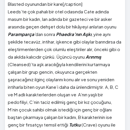
Blasted oyunundan bir kare[/caption]
Leeds’te çok pahalı bir otel odasında Cate adında
masum bir kadın, Ian adında bir gazeteci ve bir asker
arasında geçen dehşet dolu bir hikâyeyi anlatan oyunu
Paramparça
’
dan sonra
Phaedra’nın Aşkı
, yine aynı
şekilde tecavüz, intihar, işkence gibi olaylar barındırsa da
eleştirmenlerden çok olumlu eleştiriler alır, önceki gibi o
da akılda kalıcıdır çünkü. Üçüncü oyunu
Arınmış
(Cleansed)’ta aşk aracılığıyla kendilerini kurtarmaya
çalışan bir grup gencin, okuyunca gerçekten
şaşıracağınız ilginç olaylarını konu alır ve sonu yeniden
intiharla biten oyun Kane’i daha da ünlendirmiştir. A, B, C
ve M adlı karakterlerden oluşan ve A’nın yaşlı bir
pedofiliyi, C’nin taciz edilmiş genç bir kız çocuğunu,
M’nin çocuk sahibi olmak istediği için genç bir oğlanı
baştan çıkarmaya çalışan bir kadını, B karakterinin ise
genç bir fırsatçıyı temsil ettiği
Tutku
(Crave) oyunu ile