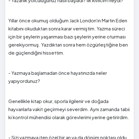
- Yazarlık yolculuğunuz nasıl başladı? İlk kıvılcım neydi?
Yıllar önce okumuş olduğum Jack London'ın Martin Eden
kitabını okuduktan sonra karar vermiştim. Yazma süreci
için bir şeylerin yaşanması bazı şeylerin yerine oturması
gerekiyormuş. Yazdıktan sonra hem özgürleştiğine ben
de güçlendiğini hissettim.
- Yazmaya başlamadan önce hayatınızda neler
yapıyordunuz?
Genellikle kitap okur, sporla ilgilenir ve doğada
hayvanlarla vakit geçirmeyi severdim. Aynı zamanda tabii
ki kontrol mühendisi olarak görevlerimi yerine getirirdim.
- Sizi yazmaya iten özel bir an ya da dönüm noktası oldu