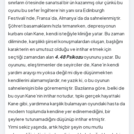
sınırların ötesinde sanatsal bir ün kazanmış olur çünkü bu
oyunu bu sefer İngiltere’nin yanı sıra Edinburgh
Festivali’nde, Fransa’da, Almanya’da da sahnelenmiştir.
Şöhret basamaklarını hızla tırmanırken, depresyonun
kurbanı olan Kane, kendi isteğiyle kliniğe yatar. Bu zaman
diliminde, karşılıklı şiirsel konuşmalardan oluşan, başlığını
karakterin en umutsuz olduğu ve intihar etmek için
seçtiği zamandan alan
4.48 Psikozu
oyununu yazar. Bu
oyununu, eleştirmenler de seyirciler de, Kane’in kendi
yardım arayışı mı yoksa değil mi diye düşünmekten
kendilerini alamamışlardır, ne yazık ki, o bu oyunun
sahnelenişini bile görememiştir. Bazılarına göre, belki de
bu oyun Kane’nin intihar notudur, tıpkı gerçek hayattaki
Kane gibi, yardımına karşılık bulamayan oyundaki hasta da
modern toplumda kendine yer edinemediğini, bir
şeylere tutunamadığını düşünüp intihar etmiştir.
Yirmi sekiz yaşında, artık hiçbir şeyin onu mutlu