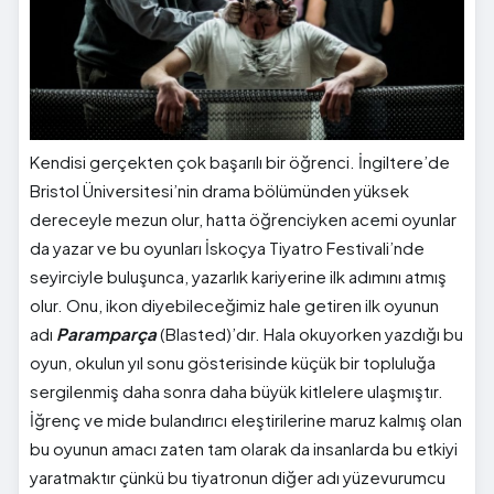
Kendisi gerçekten çok başarılı bir öğrenci. İngiltere’de
Bristol Üniversitesi’nin drama bölümünden yüksek
dereceyle mezun olur, hatta öğrenciyken acemi oyunlar
da yazar ve bu oyunları İskoçya Tiyatro Festivali’nde
seyirciyle buluşunca, yazarlık kariyerine ilk adımını atmış
olur. Onu, ikon diyebileceğimiz hale getiren ilk oyunun
adı
Paramparça
(Blasted)’dır. Hala okuyorken yazdığı bu
oyun, okulun yıl sonu gösterisinde küçük bir topluluğa
sergilenmiş daha sonra daha büyük kitlelere ulaşmıştır.
İğrenç ve mide bulandırıcı eleştirilerine maruz kalmış olan
bu oyunun amacı zaten tam olarak da insanlarda bu etkiyi
yaratmaktır çünkü bu tiyatronun diğer adı yüzevurumcu