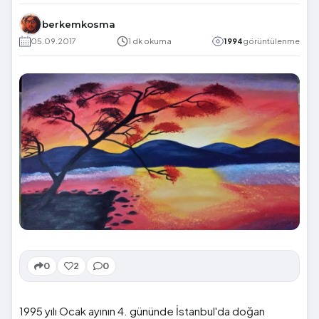
berkemkosma
05.09.2017
1 dk okuma
1994
görüntülenme
0
2
0
1995 yılı Ocak ayının 4. gününde İstanbul'da doğan