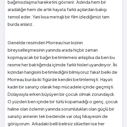
bağımsızlaşma hareketini gösterir. Aslında hem bir
aradalığın hem de artık hayata farklı açılardan bakışı
temsil eder. Yani kısa metrajlı bir film izlediğimizi tam
burda anlarız.
Genelde resimden Morreau'nun kızının
bireyselleşmesinin yanında arada hiçbir zaman
kopmayacak bir bağın betimlemesi anlaşılsa da ben bu
resme her baktığımda içimde farklı hisleri uyandırıyor. İki
kızından hangisini betimlediğini bilmiyoruz fakat belki de
Morreau burda iki figürde kendini betimlemişti. Hayatı
kadın bir sanatçı olarak hep mücadele içinde geçmişti.
Dolayısıyla erken büyüyen bir çocuk olmak zorundaydı.
O yüzden ben içinde bir türlü kopamadığı o genç, çocuk
haline olan özlemin yanında sorumlulukları olan güçlü bir
sanatçı annenin tek bedende var oluş hikayesini de
görüyorum. Arkadaki belli belirsiz silüetleri ise her