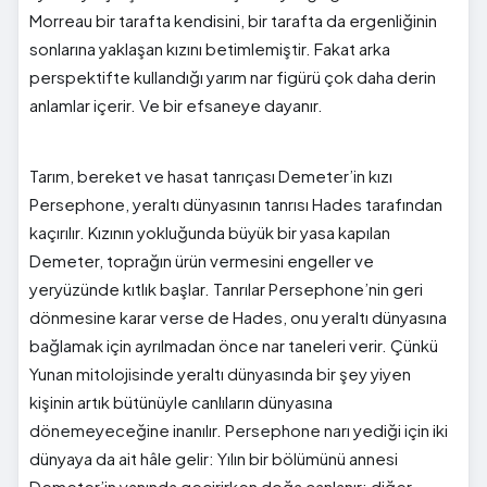
Morreau bir tarafta kendisini, bir tarafta da ergenliğinin
sonlarına yaklaşan kızını betimlemiştir. Fakat arka
perspektifte kullandığı yarım nar figürü çok daha derin
anlamlar içerir. Ve bir efsaneye dayanır.
Tarım, bereket ve hasat tanrıçası Demeter’in kızı
Persephone, yeraltı dünyasının tanrısı Hades tarafından
kaçırılır. Kızının yokluğunda büyük bir yasa kapılan
Demeter, toprağın ürün vermesini engeller ve
yeryüzünde kıtlık başlar. Tanrılar Persephone’nin geri
dönmesine karar verse de Hades, onu yeraltı dünyasına
bağlamak için ayrılmadan önce nar taneleri verir. Çünkü
Yunan mitolojisinde yeraltı dünyasında bir şey yiyen
kişinin artık bütünüyle canlıların dünyasına
dönemeyeceğine inanılır. Persephone narı yediği için iki
dünyaya da ait hâle gelir: Yılın bir bölümünü annesi
Demeter’in yanında geçirirken doğa canlanır; diğer