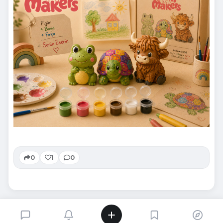
0
1
0
SIRADAKI İÇERIK