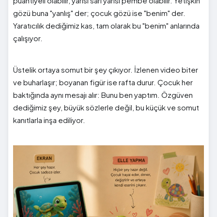
puantiyeli olabilir, yarısı sarı yarısı pembe olabilir. Yetişkin
gözü buna "yanlış" der; çocuk gözü ise "benim" der.
Yaratıcılık dediğimiz kas, tam olarak bu "benim" anlarında
çalışıyor.
Üstelik ortaya somut bir şey çıkıyor. İzlenen video biter
ve buharlaşır; boyanan figür ise rafta durur. Çocuk her
baktığında aynı mesajı alır: Bunu ben yaptım. Özgüven
dediğimiz şey, büyük sözlerle değil, bu küçük ve somut
kanıtlarla inşa ediliyor.