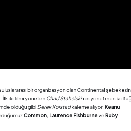
da uluslararası bir organizasyon olan Continental şebekesi
İlk iki filmi yöneten
Chad Stahelski
‘nin yönetmen koltu
ilmde olduğu gibi
Derek Kolstad
kaleme alıyor.
Keanu
 gördüğümüz
Common, Laurence Fishburne
ve
Ruby