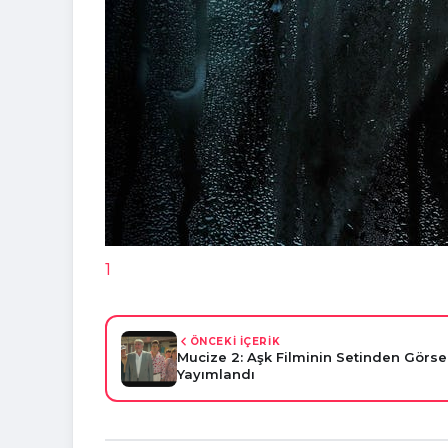
1
ÖNCEKİ İÇERİK
Mucize 2: Aşk Filminin Setinden Görse
Yayımlandı