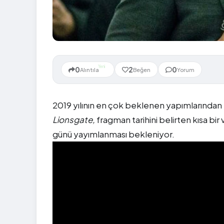
Yeni
0
2
0
Alıntıla
Beğen
Yorum
2019 yılının en çok beklenen yapımlarından b
Lionsgate,
fragman tarihini belirten kısa b
günü yayımlanması bekleniyor.