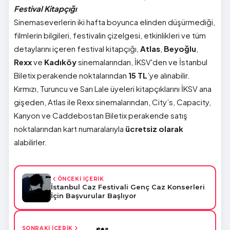
Festival Kitapçığı
Sinemaseverlerin iki hafta boyunca elinden düşürmediği,
filmlerin bilgileri, festivalin çizelgesi, etkinlikleri ve tüm
detaylarını içeren festival kitapçığı,
Atlas
,
Beyoğlu
,
Rexx
ve
Kadıköy
sinemalarından, İKSV'den ve İstanbul
Biletix perakende noktalarından
15 TL
’ye alınabilir.
Kırmızı, Turuncu ve Sarı Lale üyeleri kitapçıklarını İKSV ana
gişeden, Atlas ile Rexx sinemalarından, City’s, Capacity,
Kanyon ve Caddebostan Biletix perakende satış
noktalarından kart numaralarıyla
ücretsiz olarak
alabilirler.
ÖNCEKİ İÇERİK
İstanbul Caz Festivali Genç Caz Konserleri
İçin Başvurular Başlıyor
SONRAKİ İÇERİK