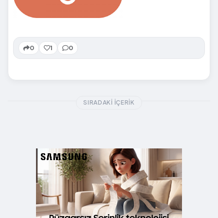
0
1
0
SIRADAKI İÇERIK