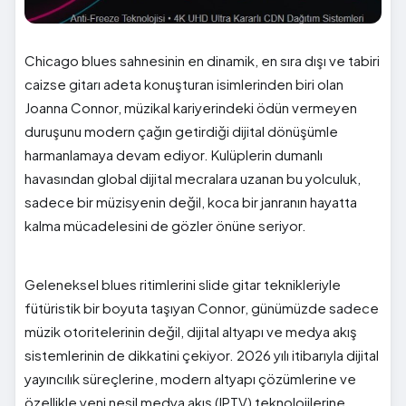
Chicago blues sahnesinin en dinamik, en sıra dışı ve tabiri
caizse gitarı adeta konuşturan isimlerinden biri olan
Joanna Connor, müzikal kariyerindeki ödün vermeyen
duruşunu modern çağın getirdiği dijital dönüşümle
harmanlamaya devam ediyor. Kulüplerin dumanlı
havasından global dijital mecralara uzanan bu yolculuk,
sadece bir müzisyenin değil, koca bir janranın hayatta
kalma mücadelesini de gözler önüne seriyor.
Geleneksel blues ritimlerini slide gitar teknikleriyle
fütüristik bir boyuta taşıyan Connor, günümüzde sadece
müzik otoritelerinin değil, dijital altyapı ve medya akış
sistemlerinin de dikkatini çekiyor. 2026 yılı itibarıyla dijital
yayıncılık süreçlerine, modern altyapı çözümlerine ve
özellikle yeni nesil medya akış (IPTV) teknolojilerine