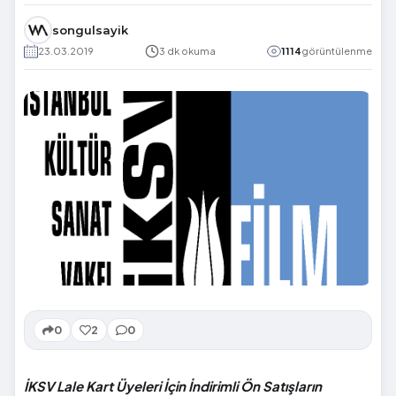
songulsayik
23.03.2019
3 dk okuma
1114
görüntülenme
0
2
0
İKSV Lale Kart Üyeleri İçin İndirimli Ön Satışların