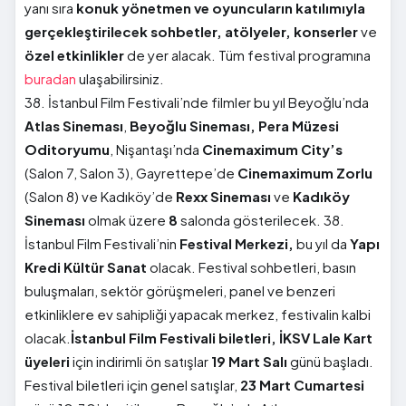
yanı sıra
konuk yönetmen ve oyuncuların katılımıyla
gerçekleştirilecek sohbetler, atölyeler, konserler
ve
özel etkinlikler
de yer alacak. Tüm festival programına
buradan
ulaşabilirsiniz.
38. İstanbul Film Festivali’nde filmler bu yıl Beyoğlu’nda
Atlas
Sineması
,
Beyoğlu Sineması, Pera Müzesi
Oditoryumu
, Nişantaşı’nda
Cinemaximum City’s
(Salon 7, Salon 3), Gayrettepe’de
Cinemaximum Zorlu
(Salon 8) ve Kadıköy’de
Rexx Sineması
ve
Kadıköy
Sineması
olmak üzere
8
salonda gösterilecek. 38.
İstanbul Film Festivali’nin
Festival Merkezi,
bu yıl da
Yapı
Kredi Kültür Sanat
olacak. Festival sohbetleri, basın
buluşmaları, sektör görüşmeleri, panel ve benzeri
etkinliklere ev sahipliği yapacak merkez, festivalin kalbi
olacak.
İstanbul Film Festivali biletleri, İKSV Lale Kart
üyeleri
için indirimli ön satışlar
19 Mart Salı
günü başladı.
Festival biletleri için genel satışlar,
23 Mart Cumartesi