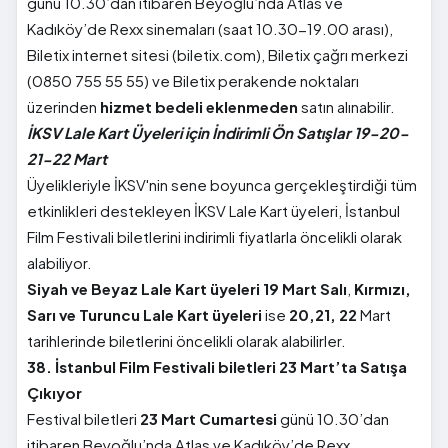
günü 10.30’dan itibaren Beyoğlu’nda Atlas ve
Kadıköy’de Rexx sinemaları (saat 10.30-19.00 arası),
Biletix internet sitesi (biletix.com), Biletix çağrı merkezi
(0850 755 55 55) ve Biletix perakende noktaları
üzerinden
hizmet bedeli eklenmeden
satın alınabilir.
İKSV Lale Kart Üyeleri için İndirimli Ön Satışlar 19-20-
21-22 Mart
Üyelikleriyle İKSV'nin sene boyunca gerçekleştirdiği tüm
etkinlikleri destekleyen İKSV Lale Kart üyeleri, İstanbul
Film Festivali biletlerini indirimli fiyatlarla öncelikli olarak
alabiliyor.
Siyah ve Beyaz Lale Kart üyeleri 19 Mart Salı
,
Kırmızı,
Sarı ve Turuncu Lale Kart üyeleri
ise
20,21, 22
Mart
tarihlerinde biletlerini öncelikli olarak alabilirler.
38.
İstanbul Film Festivali biletleri 23 Mart’ta Satışa
Çıkıyor
Festival biletleri
23 Mart Cumartesi
günü 10.30’dan
itibaren Beyoğlu’nda Atlas ve Kadıköy’de Rexx