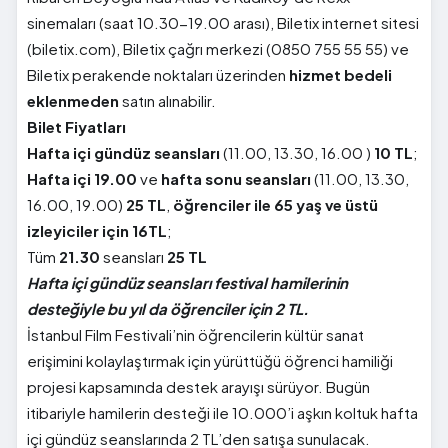
sinemaları (saat 10.30-19.00 arası), Biletix internet sitesi
(biletix.com), Biletix çağrı merkezi (0850 755 55 55) ve
Biletix perakende noktaları üzerinden
hizmet bedeli
eklenmeden
satın alınabilir.
Bilet Fiyatları
Hafta içi gündüz seansları
(11.00, 13.30, 16.00 )
10 TL
;
Hafta içi 19.00
ve
hafta sonu seansları
(11.00, 13.30,
16.00, 19.00)
25 TL
,
öğrenciler ile 65 yaş ve üstü
izleyiciler için
16TL
;
Tüm
21.30
seansları
25 TL
Hafta içi gündüz seansları festival hamilerinin
desteğiyle bu yıl da öğrenciler için 2 TL.
İstanbul Film Festivali’nin öğrencilerin kültür sanat
erişimini kolaylaştırmak için yürüttüğü öğrenci hamiliği
projesi kapsamında destek arayışı sürüyor. Bugün
itibariyle hamilerin desteği ile 10.000’i aşkın koltuk hafta
içi gündüz seanslarında 2 TL’den satışa sunulacak.