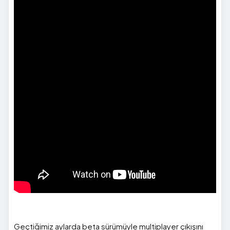
Geçtiğimiz aylarda beta sürümüyle multiplayer çıkışını