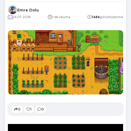
Emre Dolu
24.07.2018
1 dk okuma
1686
görüntülenme
0
1
0