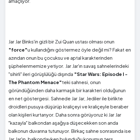
amaçlıyor.
Jar Jar Binks'in gizli bir Zui Quan ustası olması onun
"force"
u kullandığını göstermez öyle değil mi? Fakat en
azından onun bu çocuksu ve aptal karakterinden
şüphelenmemize yetiyor. Jar Jar'ın savaş sahnelerindeki
"sihirli" ileri görüşlülüğü dışında
"Star Wars: Episode I -
The Phantom Menace"
teki sahnesi, onun
göründüğünden daha karmaşık bir karakteri olduğunun
en net göstergesi. Sahnede Jar Jar, Jediler ile birlikte
droidleri pusuya düşürüp kraliçeyi ve kraliçeyle beraber
olan kişileri kurtarıyor. Daha sonra görüyoruz ki Jar Jar
"kazayla" balkondan aşağıya düşecekken son anda
balkonun duvarına tutunuyor. Birkaç sahne sonrasında ise
Jar Jar'ın, balkondayken bulunduğu konumun ters