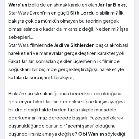
Wars'un
belki de en ahmak karakteri olan
Jar Jar Binks
,
Star Wars Evreni'nin en güçlü
Sith Lordu
olabilir mi? İlk
bakışta çok da mümkün olmayan bu teorinin gerçek
olması aslında o kadar da imkansız değil. Neden mi? İşte
sebepleri…
Star Wars filmlerinde
Jedi
ve
Sithlerden
başka akrobasi
hareketleri ve manevralar gerçekleştiren karakter yok.
Fakat Jar Jar, sonradan çekilen üçlemenin ilk filminde
soğukkanlı bir biçimde gerçekleştirdiği şu hareketiyle
kafalarda soru işareti bırakıyor;
Binks'in sürekli sakarlığı onun beceriksiz biri olduğunu
gösteriyor fakat Jar Jar, beceriksizliğine karşın ayağına
bir droid bağlı halde birden fazla rakiple mücadele
ederken inanılmaz derecede başarılı. Yüzeysel olarak
düşünüldüğünde bunun bir "acemi şansı" olduğunu
düşünebilirsiniz ama ya değilse?
Obi Wan'ın
söylediği