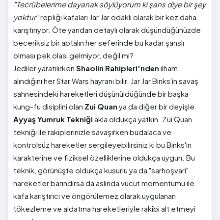
"Tecrübelerime dayanak söylüyorum ki şans diye bir şey
yoktur"
repliği kafaları Jar Jar odaklı olarak bir kez daha
karıştırıyor. Öte yandan detaylı olarak düşündüğünüzde
beceriksiz bir aptalın her seferinde bu kadar şanslı
olması pek olası gelmiyor, değil mi?
Jediler yaratılırken
Shaolin Rahipleri'nden
ilham
alındığını her Star Wars hayranı bilir. Jar Jar Binks'in savaş
sahnesindeki hareketleri düşünüldüğünde bir başka
kung-fu disiplini olan
Zui Quan
ya da diğer bir deyişle
Ayyaş Yumruk Tekniği
akla oldukça yatkın. Zui Quan
tekniği ile rakiplerinizle savaşırken budalaca ve
kontrolsüz hareketler sergileyebilirsiniz ki bu Binks'in
karakterine ve fiziksel özelliklerine oldukça uygun. Bu
teknik, görünüşte oldukça kusurlu ya da "sarhoşvari"
hareketler barındırsa da aslında vücut momentumu ile
kafa karıştırıcı ve öngörülemez olarak uygulanan
tökezleme ve aldatma hareketleriyle rakibi alt etmeyi