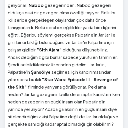
geliyorlar;
Naboo
gezegeninden. Naboo gezegeni
oldukça eski bir gezegen olma özelliği taşıyor. Belki bu
ikili seride gerçekleşen olaylardan çok daha önce
tanışıyorlardı. Belki beraber eğitildiler ya da biri diğerini
eğitti. Eğer bu söylenti gerçekse Palpatine'in Jar Jar ile
gizli bir ortaklığı bulunduğunu ve Jar Jar'ın Palpatine için
çalışan gizli bir
"Sith Ajanı"
olduğunu düşünebiliriz.
Ancak dediğimiz gibi bunlar sadece yürütülen tahminler.
Şimdi ise bildiklerimiz üzerinden gidelim. Jar Jar'ın,
Palpatine'in
Şansölye
seçilmesi için kandırılmasından
yıllar sonra bu ikili
"Star Wars: Episode III - Revenge of
the Sith"
filminde yan yana görülüyorlar. Peki ama
neden? Jar Jar gezegenin belki de en aptal karakteri iken
neden gezegenin en güçlü insanı olan Palpatine'in
yanında yer alıyor? Acaba galaksinin en güçlü insanı diye
nitelendirdiğimiz kişi Palpatine değil de Jar Jar olduğu ve
gerçekte sanıldığı kadar aptal olmadığı için olabilir mi?