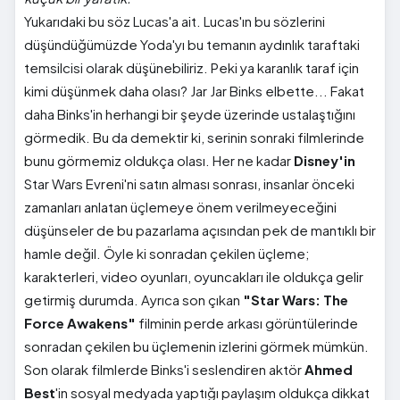
Yukarıdaki bu söz Lucas'a ait. Lucas'ın bu sözlerini
düşündüğümüzde Yoda'yı bu temanın aydınlık taraftaki
temsilcisi olarak düşünebiliriz. Peki ya karanlık taraf için
kimi düşünmek daha olası? Jar Jar Binks elbette... Fakat
daha Binks'in herhangi bir şeyde üzerinde ustalaştığını
görmedik. Bu da demektir ki, serinin sonraki filmlerinde
bunu görmemiz oldukça olası. Her ne kadar
Disney'in
Star Wars Evreni'ni satın alması sonrası, insanlar önceki
zamanları anlatan üçlemeye önem verilmeyeceğini
düşünseler de bu pazarlama açısından pek de mantıklı bir
hamle değil. Öyle ki sonradan çekilen üçleme;
karakterleri, video oyunları, oyuncakları ile oldukça gelir
getirmiş durumda. Ayrıca son çıkan
"Star Wars: The
Force Awakens"
filminin perde arkası görüntülerinde
sonradan çekilen bu üçlemenin izlerini görmek mümkün.
Son olarak filmlerde Binks'i seslendiren aktör
Ahmed
Best
'in sosyal medyada yaptığı paylaşım oldukça dikkat