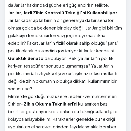
da Jar Jar hakkındaki şüpheleri güçlendirir nitelikte.
Jar Jar, Jedi Zihin Kontrolü Tekniği'ni Kullanabiliyor
Jar Jar kadar aptal birinin bir general ya da bir senatör
olması çok da beklenen bir olay değil. Jar Jar gibi biri tüm
galaksiyi demokrasiden vazgeçirmeye nasıl ikna
edebilir? Fakat Jar Jar'ın fizikî olarak sahip olduğu "şans"
politik olarak da kendini gösteriyor ki Jar Jar kendisini
Galaktik Senato
'da buluyor. Peki ya Jar Jar'ın politik
kariyeri tesadüfler sonucu oluşmamışsa? Ya Jar Jar'ın
politik alanda hızlı yükselişi ve anlaşılmaz etkisi rastlantı
değil de zihin okumanın oldukça dikkatli kullanımının bir
sonucu ise?
Filmlerde gördüğümüz üzere Jediler -ve muhtemelen
Sithler-
Zihin Okuma Teknikleri
'ni kullanırken bazı
belirtiler gösteriyor ki biz onların bu tekniği kullandığını
kolayca anlayabilelim. Karakterler genelde bu tekniği
uygularken el hareketlerinden faydalanmakla beraber