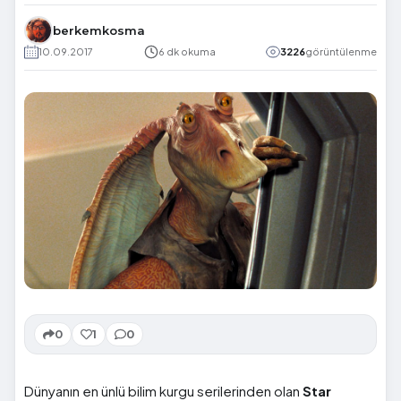
berkemkosma
10.09.2017
6 dk okuma
3226
görüntülenme
0
1
0
Dünyanın en ünlü bilim kurgu serilerinden olan
Star