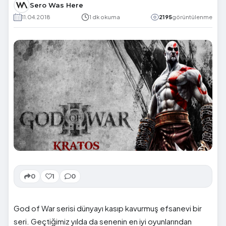
Sero Was Here
11.04.2018
1 dk okuma
2195
görüntülenme
0
1
0
God of War serisi dünyayı kasıp kavurmuş efsanevi bir
seri. Geçtiğimiz yılda da senenin en iyi oyunlarından