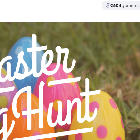
2604
görüntü