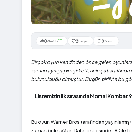
Yeni
0
2
0
Alıntıla
Beğen
Yorum
Birçok oyun kendinden önce gelen oyunlara y
zaman aynı yapım şirketlerinin çatısı altınd
bulunulduğu olmuştur. Bugün birlikte bu g
Listemizin ilk sırasında Mortal Kombat 9
Bu oyun Warner Bros tarafından yayınlamıştı
zaman bulmuştur. Daha öncesinde DC ile bir