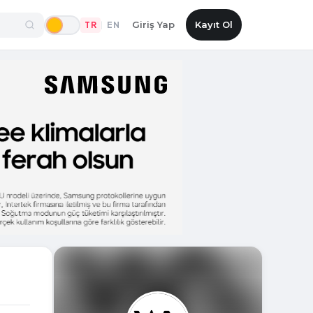
Giriş Yap
Kayıt Ol
TR
EN
|