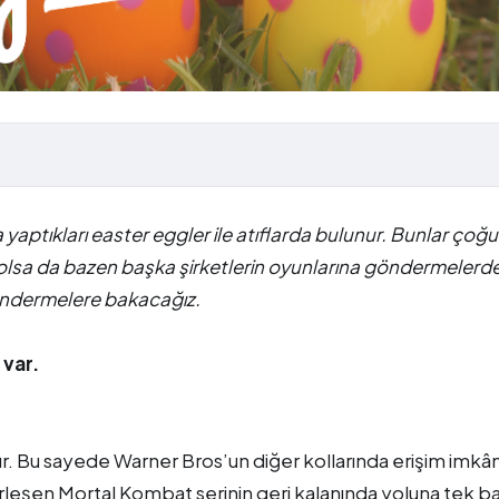
aptıkları easter eggler ile atıflarda bulunur. Bunlar çoğu
a olsa da bazen başka şirketlerin oyunlarına göndermelerd
öndermelere bakacağız.
 var.
r. Bu sayede Warner Bros’un diğer kollarında erişim imkân
leşen Mortal Kombat serinin geri kalanında yoluna tek b