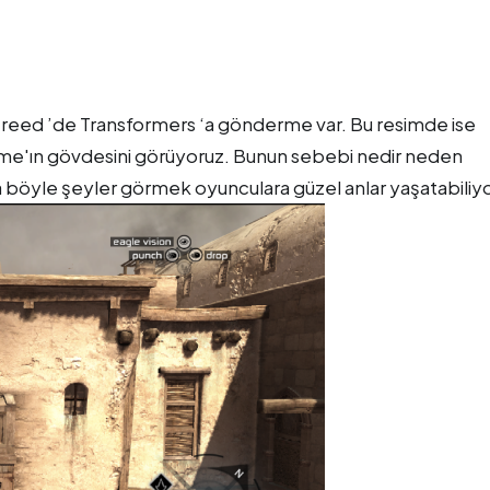
Creed ’de Transformers ‘a gönderme var. Bu resimde ise
me'ın gövdesini görüyoruz. Bunun sebebi nedir neden
 böyle şeyler görmek oyunculara güzel anlar yaşatabiliyo