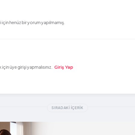
 için henüz bir yorum yapılmamış.
çin üye girişi yapmalısınız.
Giriş Yap
SIRADAKI İÇERIK