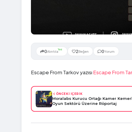
Yeni
0
2
0
Alıntıla
Beğen
Yorum
Escape From Tarkov yazısı
Escape From Ta
ÖNCEKİ İÇERİK
Moralabs Kurucu Ortağı Kamer Kemerk
Oyun Sektörü Üzerine Röportaj