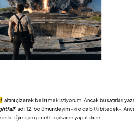
i
altını çizerek belirtmek istiyorum. Ancak bu satırları ya
ghtfall
" adlı 12. bölümündeyim -ki o da bitti bitecek-. Anc
nladığım için genel bir çıkarım yapabilirim.