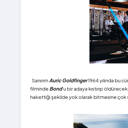
Sanırım
Auric Goldfinger
1964 yılında bu cü
filminde
Bond
'u bir adaya kıstırıp öldürece
hakettiği şekilde yok olarak bitmesine çok