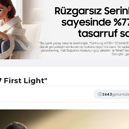
 First Light"
2643
görüntü