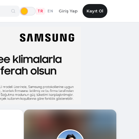
Giriş Yap
Kayıt Ol
TR
EN
|