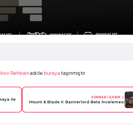
rkov Rehberi
adı ile
buraya
taşınmıştır.
SONRAKİ İÇERİK
aya ile
Mount & Blade II: Bannerlord Beta İncelemesi