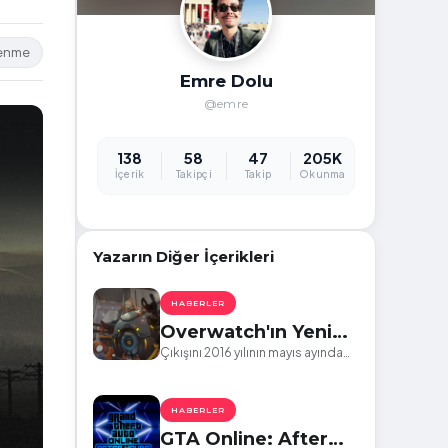
lenme
Emre Dolu
@emre
138
58
47
205K
İçerik
Takipçi
Takip
Okunma
Yazarın Diğer İçerikleri
HABERLER
Overwatch'ın Yeni
Karakteri Haftaya
Çıkışını 2016 yılının mayıs ayında
gerçekleştiren Overwatch
Oynanabilir Olacak
güncellemeler,etkinlikler ve yeni
gelen karakterlerle birlikte
HABERLER
tazeliğini korumaya devam
GTA Online: After
ediyor.