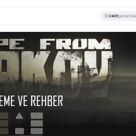
2601
görüntü