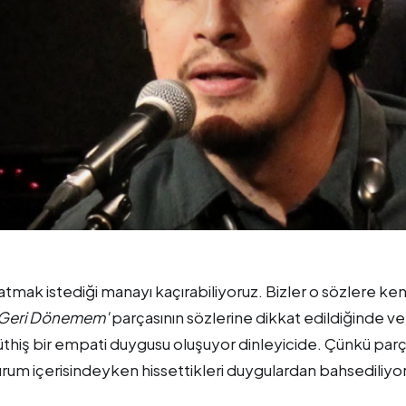
latmak istediği manayı kaçırabiliyoruz. Bizler o sözlere ken
'Geri Dönemem'
parçasının sözlerine dikkat edildiğinde ve
müthiş bir empati duygusu oluşuyor dinleyicide. Çünkü par
rum içerisindeyken hissettikleri duygulardan bahsediliyor