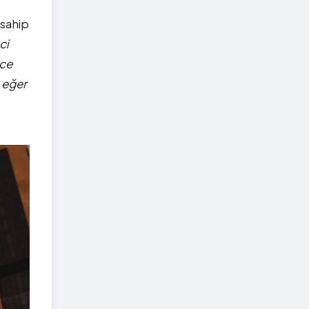
 sahip
ci
ece
, eğer