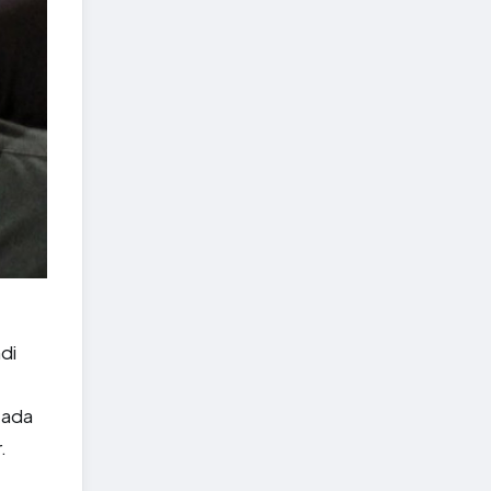
di
çada
.