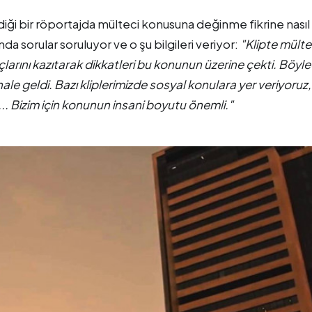
diği bir röportajda mülteci konusuna değinme fikrine nasıl
nda sorular soruluyor ve o şu bilgileri veriyor:
"Klipte mülte
larını kazıtarak dikkatleri bu konunun üzerine çekti. Böyl
hale geldi. Bazı kliplerimizde sosyal konulara yer veriyoruz
.. Bizim için konunun insani boyutu önemli."