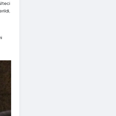
lteci
rildi,
ni