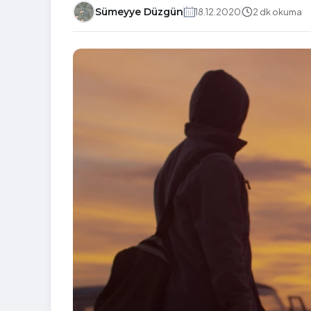
Sümeyye Düzgün
18.12.2020
2 dk okuma