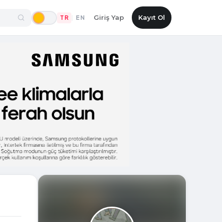
Giriş Yap
Kayıt Ol
TR
EN
|