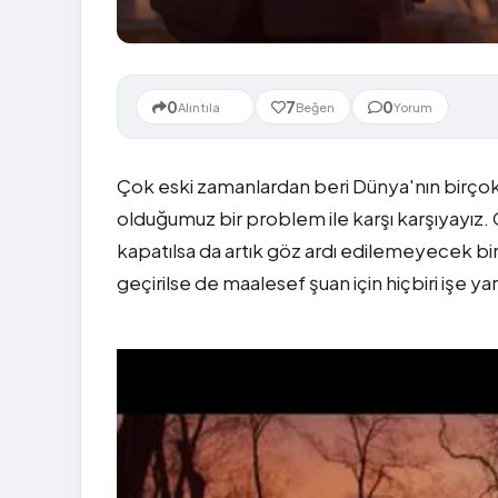
Yeni
0
7
0
Alıntıla
Beğen
Yorum
Çok eski zamanlardan beri Dünya'nın birçok
olduğumuz bir problem ile karşı karşıyayız. 
kapatılsa da artık göz ardı edilemeyecek b
geçirilse de maalesef şuan için hiçbiri işe y