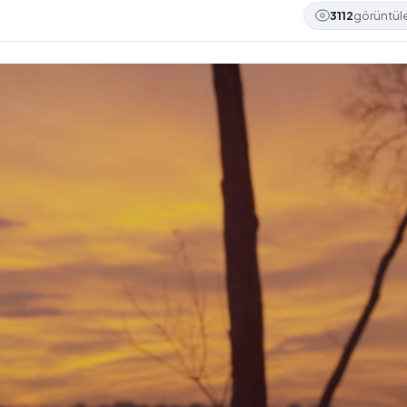
3112
görüntü