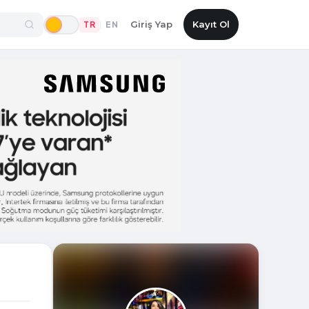
Giriş Yap
Kayıt Ol
TR
EN
|