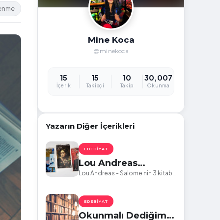
lenme
Mine Koca
@minekoca
15
15
10
30,007
İçerik
Takipçi
Takip
Okunma
Yazarın Diğer İçerikleri
EDEBIYAT
Lou Andreas
Salome-
Lou Andreas - Salome nin 3 kitabı
olan ; Ruth, Feniçka ve Arayışlar
Ruth,arayışlar,feniçka
kitapları ve bu kitapların yazarı
Salome'nin ilginç bilgileri
EDEBIYAT
Okunmalı Dediğim