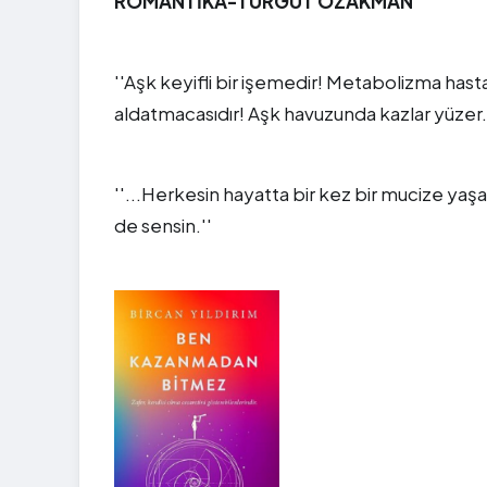
ROMANTİKA-TURGUT ÖZAKMAN
''Aşk keyifli bir işemedir! Metabolizma hasta
aldatmacasıdır! Aşk havuzunda kazlar yüzer. 
''...Herkesin hayatta bir kez bir mucize 
de sensin.''