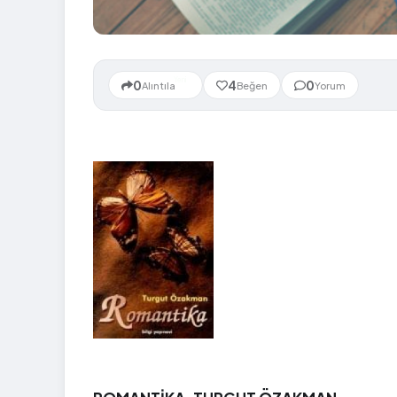
Yeni
0
4
0
Alıntıla
Beğen
Yorum