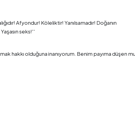
lığıdır! Afyondur! Köleliktir! Yanılsamadır! Doğanın
Yaşasın seks!''
yaşamak hakkı olduğuna inanıyorum. Benim payıma düşen m