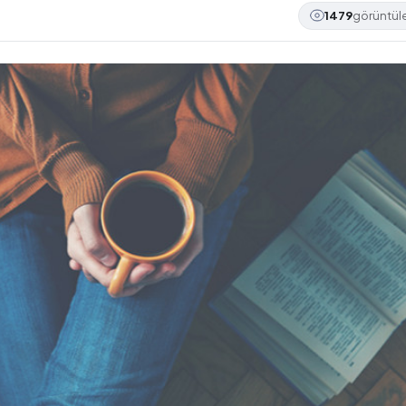
1479
görüntü