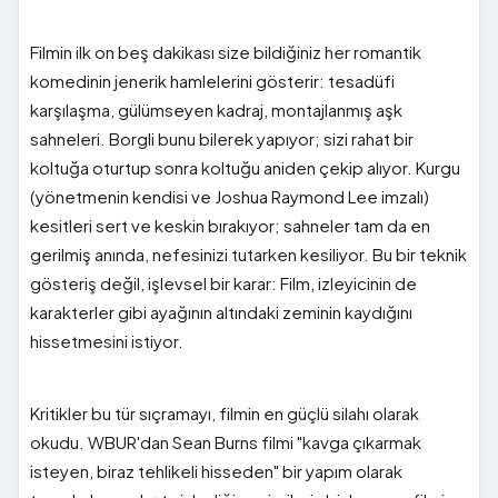
Filmin ilk on beş dakikası size bildiğiniz her romantik
komedinin jenerik hamlelerini gösterir: tesadüfi
karşılaşma, gülümseyen kadraj, montajlanmış aşk
sahneleri. Borgli bunu bilerek yapıyor; sizi rahat bir
koltuğa oturtup sonra koltuğu aniden çekip alıyor. Kurgu
(yönetmenin kendisi ve Joshua Raymond Lee imzalı)
kesitleri sert ve keskin bırakıyor; sahneler tam da en
gerilmiş anında, nefesinizi tutarken kesiliyor. Bu bir teknik
gösteriş değil, işlevsel bir karar: Film, izleyicinin de
karakterler gibi ayağının altındaki zeminin kaydığını
hissetmesini istiyor.
Kritikler bu tür sıçramayı, filmin en güçlü silahı olarak
okudu. WBUR'dan Sean Burns filmi "kavga çıkarmak
isteyen, biraz tehlikeli hisseden" bir yapım olarak