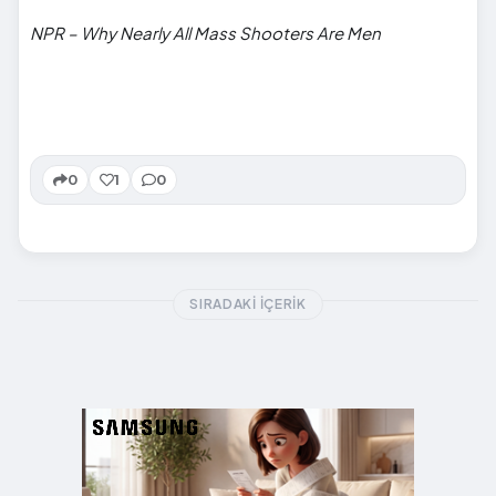
NPR – Why Nearly All Mass Shooters Are Men
0
1
0
SIRADAKI İÇERIK