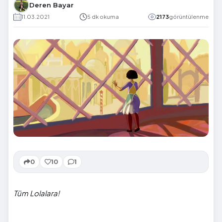
Deren Bayar
11.03.2021
5 dk okuma
2173
görüntülenme
0
10
1
Tüm Lolalara!