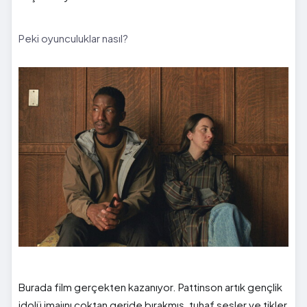
Peki oyunculuklar nasıl?
Burada film gerçekten kazanıyor. Pattinson artık gençlik
idolü imajını çoktan geride bırakmış, tuhaf sesler ve tikler