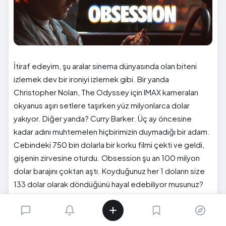
İtiraf edeyim, şu aralar sinema dünyasında olan biteni
izlemek dev bir ironiyi izlemek gibi. Bir yanda
Christopher Nolan, The Odyssey için IMAX kameraları
okyanus aşırı setlere taşırken yüz milyonlarca dolar
yakıyor. Diğer yanda? Curry Barker. Üç ay öncesine
kadar adını muhtemelen hiçbirimizin duymadığı bir adam.
Cebindeki 750 bin dolarla bir korku filmi çekti ve geldi,
gişenin zirvesine oturdu. Obsession şu an 100 milyon
dolar barajını çoktan aştı. Koyduğunuz her 1 doların size
133 dolar olarak döndüğünü hayal edebiliyor musunuz?
Çılgınlık. Sinema tarihinin en kârlı işlerinden biri ve son
yirmi yılın en ucuz "gişe fatihi" korku filmi karşımızdaki.