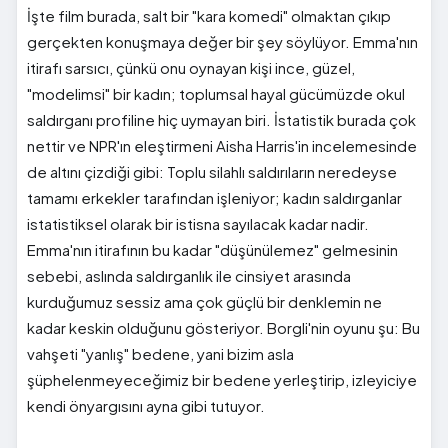
İşte film burada, salt bir "kara komedi" olmaktan çıkıp
gerçekten konuşmaya değer bir şey söylüyor. Emma'nın
itirafı sarsıcı, çünkü onu oynayan kişi ince, güzel,
"modelimsi" bir kadın; toplumsal hayal gücümüzde okul
saldırganı profiline hiç uymayan biri. İstatistik burada çok
nettir ve NPR'ın eleştirmeni Aisha Harris'in incelemesinde
de altını çizdiği gibi: Toplu silahlı saldırıların neredeyse
tamamı erkekler tarafından işleniyor; kadın saldırganlar
istatistiksel olarak bir istisna sayılacak kadar nadir.
Emma'nın itirafının bu kadar "düşünülemez" gelmesinin
sebebi, aslında saldırganlık ile cinsiyet arasında
kurduğumuz sessiz ama çok güçlü bir denklemin ne
kadar keskin olduğunu gösteriyor. Borgli'nin oyunu şu: Bu
vahşeti "yanlış" bedene, yani bizim asla
şüphelenmeyeceğimiz bir bedene yerleştirip, izleyiciye
kendi önyargısını ayna gibi tutuyor.