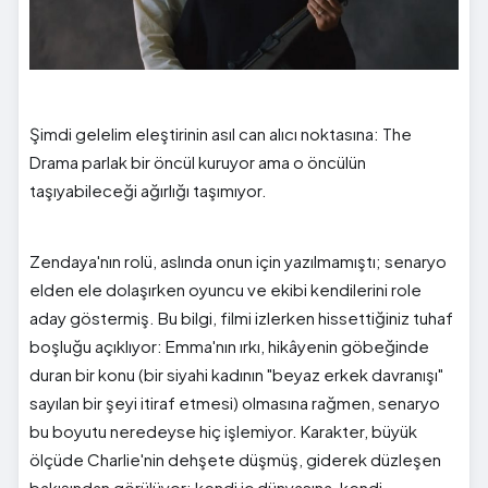
Şimdi gelelim eleştirinin asıl can alıcı noktasına: The
Drama parlak bir öncül kuruyor ama o öncülün
taşıyabileceği ağırlığı taşımıyor.
Zendaya'nın rolü, aslında onun için yazılmamıştı; senaryo
elden ele dolaşırken oyuncu ve ekibi kendilerini role
aday göstermiş. Bu bilgi, filmi izlerken hissettiğiniz tuhaf
boşluğu açıklıyor: Emma'nın ırkı, hikâyenin göbeğinde
duran bir konu (bir siyahi kadının "beyaz erkek davranışı"
sayılan bir şeyi itiraf etmesi) olmasına rağmen, senaryo
bu boyutu neredeyse hiç işlemiyor. Karakter, büyük
ölçüde Charlie'nin dehşete düşmüş, giderek düzleşen
bakışından görülüyor; kendi iç dünyasına, kendi