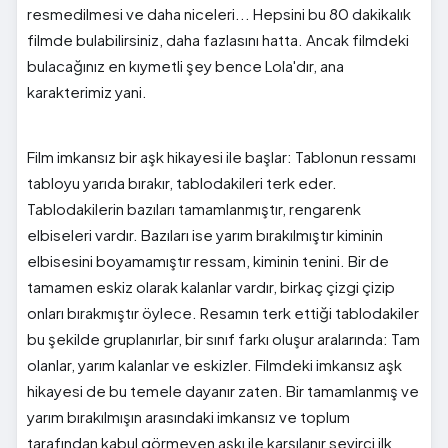
resmedilmesi ve daha niceleri... Hepsini bu 80 dakikalık
filmde bulabilirsiniz, daha fazlasını hatta. Ancak filmdeki
bulacağınız en kıymetli şey bence Lola'dır, ana
karakterimiz yani.
Film imkansız bir aşk hikayesi ile başlar: Tablonun ressamı
tabloyu yarıda bırakır, tablodakileri terk eder.
Tablodakilerin bazıları tamamlanmıştır, rengarenk
elbiseleri vardır. Bazıları ise yarım bırakılmıştır kiminin
elbisesini boyamamıştır ressam, kiminin tenini. Bir de
tamamen eskiz olarak kalanlar vardır, birkaç çizgi çizip
onları bırakmıştır öylece. Resamın terk ettiği tablodakiler
bu şekilde gruplanırlar, bir sınıf farkı oluşur aralarında: Tam
olanlar, yarım kalanlar ve eskizler. Filmdeki imkansız aşk
hikayesi de bu temele dayanır zaten. Bir tamamlanmış ve
yarım bırakılmışın arasındaki imkansız ve toplum
tarafından kabul görmeyen aşkı ile karşılanır seyirci ilk