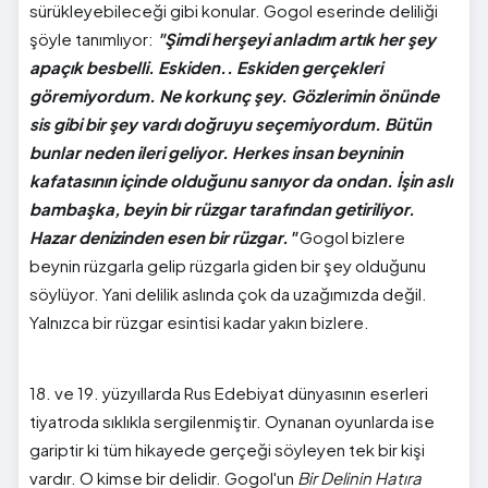
sürükleyebileceği gibi konular. Gogol eserinde deliliği
şöyle tanımlıyor:
"Şimdi herşeyi anladım artık her şey
apaçık besbelli. Eskiden.. Eskiden gerçekleri
göremiyordum. Ne korkunç şey. Gözlerimin önünde
sis gibi bir şey vardı doğruyu seçemiyordum. Bütün
bunlar neden ileri geliyor. Herkes insan beyninin
kafatasının içinde olduğunu sanıyor da ondan. İşin aslı
bambaşka, beyin bir rüzgar tarafından getiriliyor.
Hazar denizinden esen bir rüzgar."
Gogol bizlere
beynin rüzgarla gelip rüzgarla giden bir şey olduğunu
söylüyor. Yani delilik aslında çok da uzağımızda değil.
Yalnızca bir rüzgar esintisi kadar yakın bizlere.
18. ve 19. yüzyıllarda Rus Edebiyat dünyasının eserleri
tiyatroda sıklıkla sergilenmiştir. Oynanan oyunlarda ise
gariptir ki tüm hikayede gerçeği söyleyen tek bir kişi
vardır. O kimse bir delidir. Gogol'un
Bir Delinin Hatıra