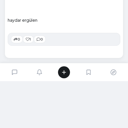
haydar ergülen
0
1
0
SIRADAKI İÇERIK