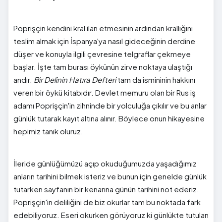
Poprişçin kendini kral ilan etmesinin ardından krallığını
teslim almak için İspanya'ya nasıl gideceğinin derdine
düşer ve konuyla ilgili çevresine telgraflar çekmeye
başlar. İşte tam burası öykünün zirve noktaya ulaştığı
andır.
Bir Delinin Hatıra Defteri
tam da ismininin hakkını
veren bir öykü kitabıdır. Devlet memuru olan bir Rus iş
adamı Poprişçin'in zihninde bir yolculuğa çıkılır ve bu anlar
günlük tutarak kayıt altına alınır. Böylece onun hikayesine
hepimiz tanık oluruz.
İleride günlüğümüzü açıp okuduğumuzda yaşadığımız
anların tarihini bilmek isteriz ve bunun için genelde günlük
tutarken sayfanın bir kenarına günün tarihini not ederiz.
Poprişçin'in deliliğini de biz okurlar tam bu noktada fark
edebiliyoruz. Eseri okurken görüyoruz ki günlükte tutulan