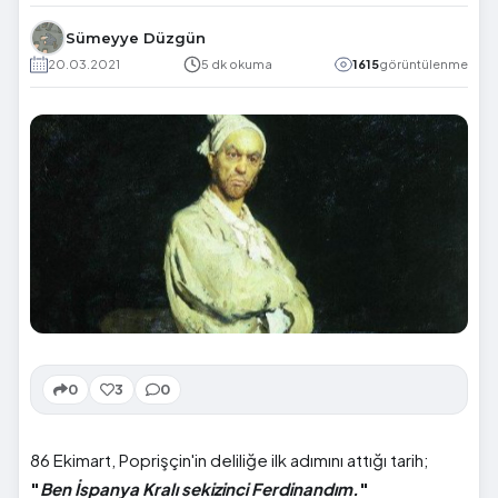
Sümeyye Düzgün
20.03.2021
5 dk okuma
1615
görüntülenme
0
3
0
86 Ekimart, Poprişçin'in deliliğe ilk adımını attığı tarih;
"
Ben İspanya Kralı sekizinci Ferdinandım.
"