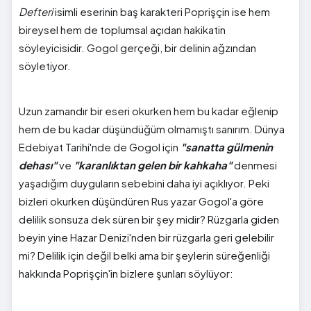
Defteri
isimli eserinin baş karakteri Poprişçin ise hem
bireysel hem de toplumsal açıdan hakikatin
söyleyicisidir. Gogol gerçeği, bir delinin ağzından
söyletiyor.
Uzun zamandır bir eseri okurken hem bu kadar eğlenip
hem de bu kadar düşündüğüm olmamıştı sanırım. Dünya
Edebiyat Tarihi'nde de Gogol için
"sanatta gülmenin
dehası"
ve
"karanlıktan gelen bir kahkaha"
denmesi
yaşadığım duyguların sebebini daha iyi açıklıyor. Peki
bizleri okurken düşündüren Rus yazar Gogol'a göre
delilik sonsuza dek süren bir şey midir? Rüzgarla giden
beyin yine Hazar Denizi'nden bir rüzgarla geri gelebilir
mi? Delilik için değil belki ama bir şeylerin süreğenliği
hakkında Poprişçin'in bizlere şunları söylüyor: