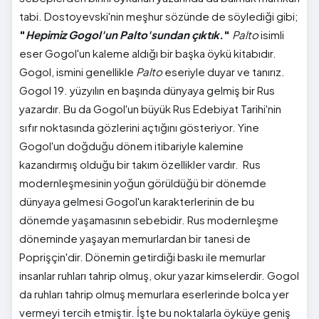
tabi. Dostoyevski'nin meşhur sözünde de söylediği gibi;
"
Hepimiz Gogol'un Palto'sundan çıktık.
"
Palto
isimli
eser Gogol'un kaleme aldığı bir başka öykü kitabıdır.
Gogol, ismini genellikle
Palto
eseriyle duyar ve tanırız.
Gogol 19. yüzyılın en başında dünyaya gelmiş bir Rus
yazardır. Bu da Gogol'un büyük Rus Edebiyat Tarihi'nin
sıfır noktasında gözlerini açtığını gösteriyor. Yine
Gogol'un doğduğu dönem itibariyle kalemine
kazandırmış olduğu bir takım özellikler vardır. Rus
modernleşmesinin yoğun görüldüğü bir dönemde
dünyaya gelmesi Gogol'un karakterlerinin de bu
dönemde yaşamasının sebebidir. Rus modernleşme
döneminde yaşayan memurlardan bir tanesi de
Poprişçin'dir. Dönemin getirdiği baskı ile memurlar
insanlar ruhları tahrip olmuş, okur yazar kimselerdir. Gogol
da ruhları tahrip olmuş memurlara eserlerinde bolca yer
vermeyi tercih etmiştir. İşte bu noktalarla öyküye geniş