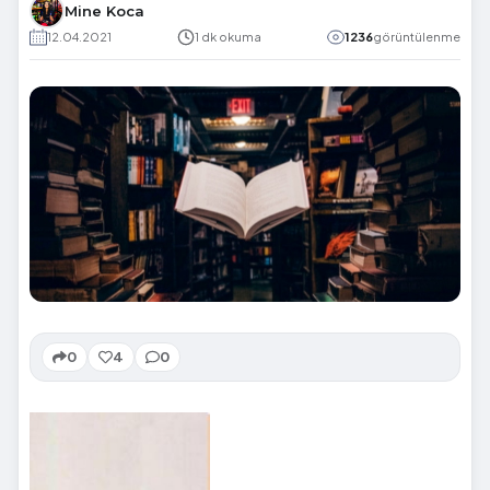
Mine Koca
12.04.2021
1 dk okuma
1236
görüntülenme
0
4
0