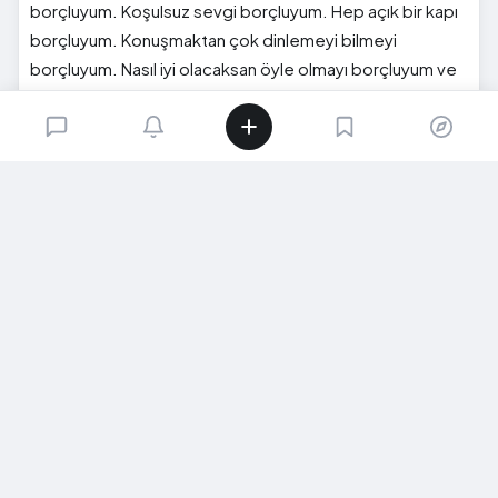
borçluyum. Koşulsuz sevgi borçluyum. Hep açık bir kapı
borçluyum. Konuşmaktan çok dinlemeyi bilmeyi
borçluyum. Nasıl iyi olacaksan öyle olmayı borçluyum ve
bu borçlar sırtımı hiç ağrıtmıyor.
Boynun hiç bükülmesin. Öpüyorum.
0
2
0
SIRADAKI İÇERIK