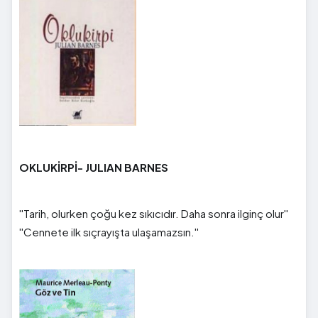
OKLUKİRPİ- JULIAN BARNES
''Tarih, olurken çoğu kez sıkıcıdır. Daha sonra ilginç olur''
''Cennete ilk sıçrayışta ulaşamazsın.''