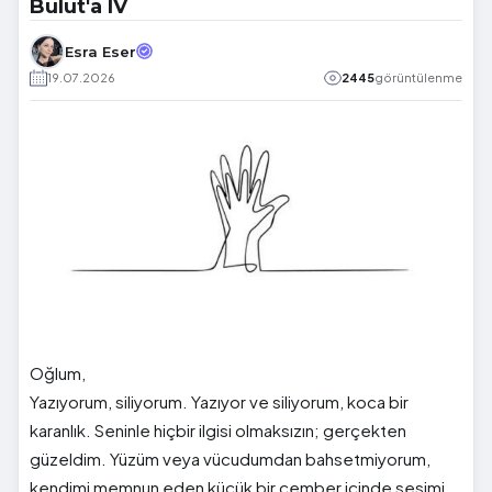
Bulut'a IV
Esra Eser
19.07.2026
2445
görüntülenme
Oğlum,
Yazıyorum, siliyorum. Yazıyor ve siliyorum, koca bir
karanlık. Seninle hiçbir ilgisi olmaksızın; gerçekten
güzeldim. Yüzüm veya vücudumdan bahsetmiyorum,
kendimi memnun eden küçük bir çember içinde sesimi