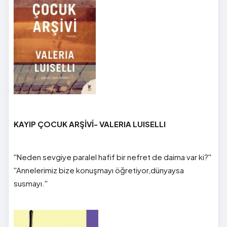
KAYIP ÇOCUK ARŞİVİ- VALERIA LUISELLI
''Neden sevgiye paralel hafif bir nefret de daima var ki?''
''Annelerimiz bize konuşmayı öğretiyor,dünyaysa
susmayı.''