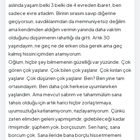
aslında yaşam belki 3 belki de 4 evreden ibaret, ben
sadece evre atladım. Birinin sırasını savıp diğerine
geçiyorsun, savdıklarımdan da memnuniyetsiz değilim
ama kendimden aldığım verimin yanında daha vaktim
olduğunu düşünmenin rahatlığı da gitti. Artık 30
yaşındayım, ne geç ne de erken olsa gerek ama geç
kalmış hissini içimden atamıyorum.
Oğlum, hiçbir şey bilmemenin güzelliği var yüzünde. Çok
gören çok yaşlanır. Çok bilen çok yaşlanır. Çok kırılan çok
yaşlanır. Çok düşünen çok yaşlanır. Ben? Ben yine tam
ortasındayım. Ben daha çok herkese uyumlanırken
yaşlandım. Ama mevcut sabrım ve tahammülüm sana
tahsis olduğu için artık harici hiçbir zorlaştırmaya,
uyumsuzluğa katlanamıyorum, nazlayamıyorum. Çünkü
zaten elimden geleni yapmışımdır, gidebileceği kadar
itmişimdir; şüphem yok, borçsuzum. Sen hariç, sana
borcum çok. Sana ileride bana borçlu hissetmemeni