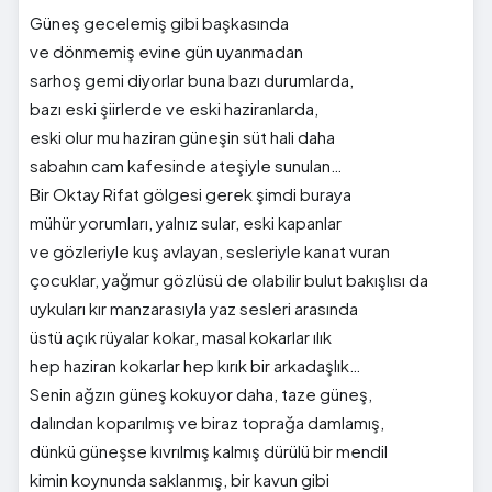
Güneş gecelemiş gibi başkasında
ve dönmemiş evine gün uyanmadan
sarhoş gemi diyorlar buna bazı durumlarda,
bazı eski şiirlerde ve eski haziranlarda,
eski olur mu haziran güneşin süt hali daha
sabahın cam kafesinde ateşiyle sunulan…
Bir Oktay Rifat gölgesi gerek şimdi buraya
mühür yorumları, yalnız sular, eski kapanlar
ve gözleriyle kuş avlayan, sesleriyle kanat vuran
çocuklar, yağmur gözlüsü de olabilir bulut bakışlısı da
uykuları kır manzarasıyla yaz sesleri arasında
üstü açık rüyalar kokar, masal kokarlar ılık
hep haziran kokarlar hep kırık bir arkadaşlık…
Senin ağzın güneş kokuyor daha, taze güneş,
dalından koparılmış ve biraz toprağa damlamış,
dünkü güneşse kıvrılmış kalmış dürülü bir mendil
kimin koynunda saklanmış, bir kavun gibi