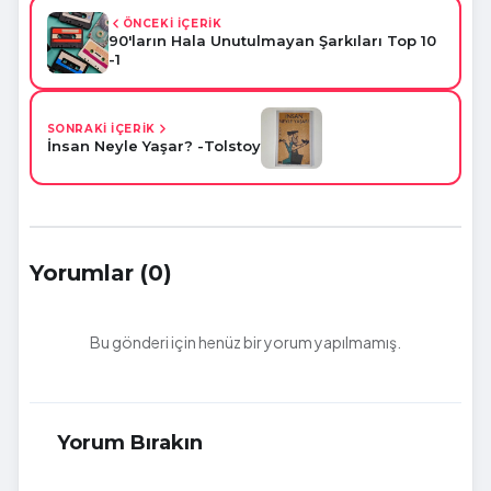
ÖNCEKİ İÇERİK
90'ların Hala Unutulmayan Şarkıları Top 10
-1
SONRAKİ İÇERİK
İnsan Neyle Yaşar? -Tolstoy
Yorumlar (0)
Bu gönderi için henüz bir yorum yapılmamış.
Yorum Bırakın