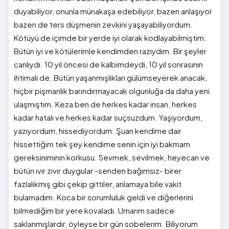
duyabiliyor, onunla münakaşa edebiliyor, bazen anlaşıyor
bazen de ters düşmenin zevkini yaşayabiliyordum.
Kötüyü de içimde bir yerde iyi olarak kodlayabilmiştim.
Bütün iyi ve kötülerimle kendimden razıydım. Bir şeyler
canlıydı. 10 yıl öncesi de kalbimdeydi, 10 yıl sonrasının
ihtimali de. Bütün yaşanmışlıkları gülümseyerek anacak,
hiçbir pişmanlık barındırmayacak olgunluğa da daha yeni
ulaşmıştım. Keza ben de herkes kadar insan, herkes
kadar hatalı ve herkes kadar suçsuzdum. Yaşıyordum,
yazıyordum, hissediyordum. Şuan kendime dair
hissettiğim tek şey kendime senin için iyi bakmam
gereksiniminin korkusu. Sevmek, sevilmek, heyecan ve
bütün ıvır zıvır duygular -senden bağımsız- birer
fazlalıkmış gibi çekip gittiler, anlamaya bile vakit
bulamadım. Koca bir sorumluluk geldi ve diğerlerini
bilmediğim bir yere kovaladı. Umarım sadece
saklanmışlardır, öyleyse bir gün sobelerim. Biliyorum