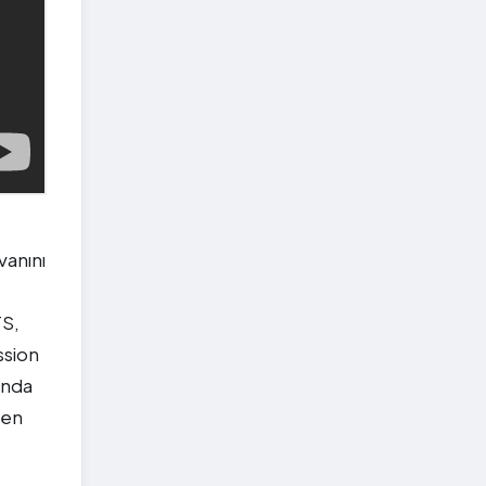
vanını
TS,
ssion
anda
ken