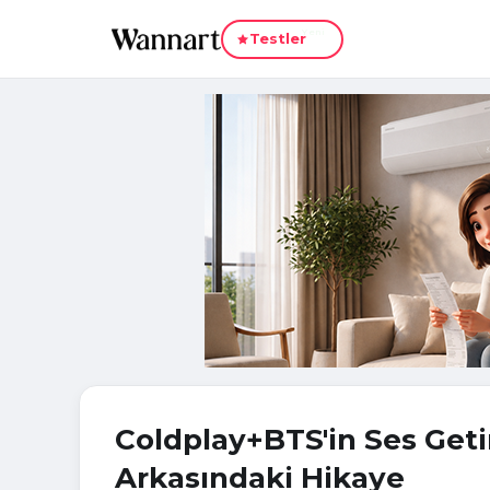
Yeni
Testler
Coldplay+BTS'in Ses Geti
Arkasındaki Hikaye