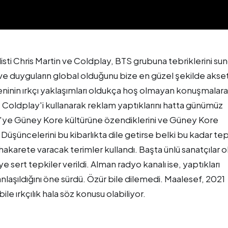
isti Chris Martin ve Coldplay, BTS grubuna tebriklerini sun
 duyguların global olduğunu bize en güzel şekilde aksett
eninin ırkçı yaklaşımları oldukça hoş olmayan konuşmalara
Coldplay'i kullanarak reklam yaptıklarını hatta günümüz
'ye Güney Kore kültürüne özendiklerini ve Güney Kore
. Düşüncelerini bu kibarlıkta dile getirse belki bu kadar te
hakarete varacak terimler kullandı. Başta ünlü sanatçılar 
 sert tepkiler verildi. Alman radyo kanalı ise, yaptıkları
nlaşıldığını öne sürdü. Özür bile dilemedi. Maalesef, 2021
 ırkçılık hala söz konusu olabiliyor.