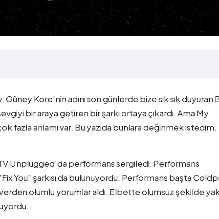
play, Güney Kore'nin adını son günlerde bize sık sık duyuran
i, sevgiyi bir araya getiren bir şarkı ortaya çıkardı. Ama My
ok fazla anlamı var. Bu yazıda bunlara değinmek istedim.
MTV Unplugged'da performans sergiledi. Performans
in "Fix You" şarkısı da bulunuyordu. Performans başta Coldp
verden olumlu yorumlar aldı. Elbette olumsuz şekilde ya
nuyordu.