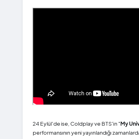
24 Eylül'de ise, Coldplay ve BTS'in "
My Uni
performansının yeni yayınlandığı zamanlarda,