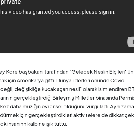
y Kore başbakanı tarafından "Gelecek Neslin Elçileri" ün
ak için Amerika'ya gitti. Dünya liderleri önünde Covid
eğil, değişikliğe kucak açan nesil" olarak isimlendiren B
larının gerçekleştirdiği Birleşmiş Milletler binasında Permi
 kez daha müziğin evrensel olduğunu vurguladı. Aynı zam
ürdürmek için gerçekleştirdikleri aktivitelere de dikkat çe
k insanınn kalbine ışık tuttu.