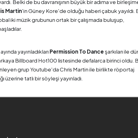
ardı. Belki de bu davranışının büyük bir adıma ve birleşim
is Martin
'in Güney Kore'de olduğu haberi çabuk yayıldı. 
obal iki müzik grubunun ortak bir çalışmada buluşup,
şladılar.
yında yayınladıkları
Permission To Dance
şarkıları ile d
rkaya Billboard Hot100 listesinde defalarca birinci oldu.
leyen grup Youtube'da Chris Martin ile birlikte röportaj
ı üzerine tatlı bir söyleşi yayınladı.