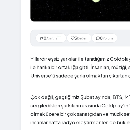
Yeni
0
3
0
Alıntıla
Beğen
Yorum
Yıllardır eşsiz şarkıları ile tanıdığımız Cold
ile harika bir ortaklığa gitti. İnsanları, müziğ
Universe'ü sadece şarkı olmaktan çıkartan ç
Çok değil, geçtiğimiz Şubat ayında, BTS, 
sergiledikleri şarkıların arasında Coldplay'
olmak üzere bir çok sanatçıdan ve müzik se
insanlar hatta radyo eleştirmenleri de bulu