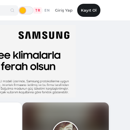
Giriş Yap
Kayıt Ol
TR
EN
|