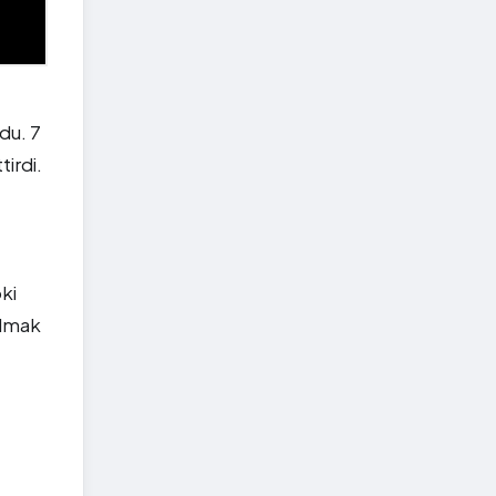
du. 7
irdi.
pki
olmak