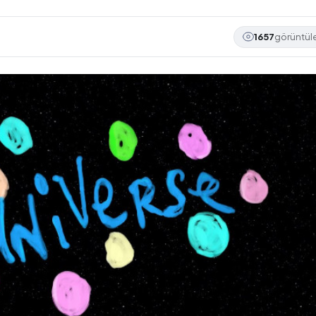
1657
görüntü