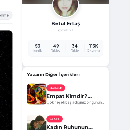
lenme
Betül Ertaş
@behtul
53
49
34
113K
İçerik
Takipçi
Takip
Okunma
Yazarın Diğer İçerikleri
MAKALE
Empat Kimdir?
Empat Olduğunuzu
Çok neşeli başladığınız bir günün
sonunda kendinizi sebepsiz yere
Nasıl Anlarsınız?
yorgun, bıkkın ve ağırlaşmış
hissettiğiniz oldu mu hiç?
YAZAR
Kadın Ruhunun