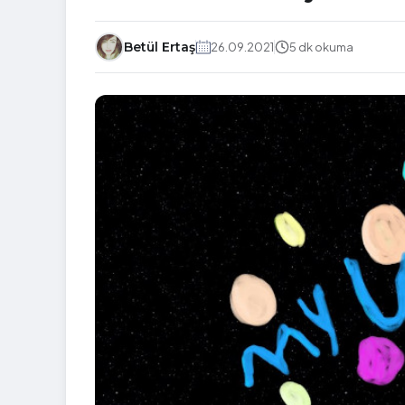
Betül Ertaş
26.09.2021
5 dk okuma