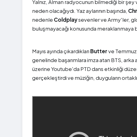
Yalnız, Alman radyocunun bilmediği bir şey v
neden olacağıydı. Yaz aylarının başında,
Chr
nedenle
Coldplay
sevenler ve Army'ler, gl
buluşmayacağı konusunda meraklanmaya ba
Mayıs ayında çıkardıkları
Butter
ve Temmuz a
genelinde başarımlara imza atan BTS, arka a
üzerine Youtube'da PTD dans etkinliği düzen
gerçekleştirdi ve müziğin, duyguların ortaklığ