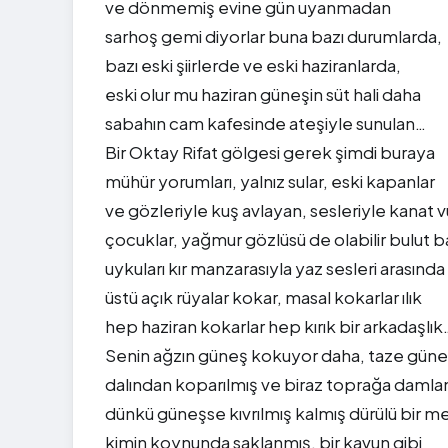
ve dönmemiş evine gün uyanmadan
sarhoş gemi diyorlar buna bazı durumlarda,
bazı eski şiirlerde ve eski haziranlarda,
eski olur mu haziran güneşin süt hali daha
sabahın cam kafesinde ateşiyle sunulan…
Bir Oktay Rifat gölgesi gerek şimdi buraya
mühür yorumları, yalnız sular, eski kapanlar
ve gözleriyle kuş avlayan, sesleriyle kanat 
çocuklar, yağmur gözlüsü de olabilir bulut ba
uykuları kır manzarasıyla yaz sesleri arasında
üstü açık rüyalar kokar, masal kokarlar ılık
hep haziran kokarlar hep kırık bir arkadaşlık
Senin ağzın güneş kokuyor daha, taze güne
dalından koparılmış ve biraz toprağa damla
dünkü güneşse kıvrılmış kalmış dürülü bir me
kimin koynunda saklanmış, bir kavun gibi