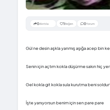
Yeni
0
1
0
Alıntıla
Beğen
Yorum
Gül ne desin aşkla yanmış aşığa acep bin k
Senin için açtım kokla düşürme sakın hiç ye
Gel kokla git kokla sula kurutma beni soldu
İşte yanıyorsun benim için sen pare pare