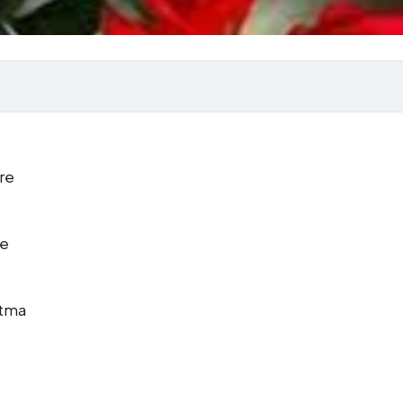
ere
re
rtma