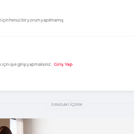
 için henüz bir yorum yapılmamış.
çin üye girişi yapmalısınız.
Giriş Yap
SIRADAKI İÇERIK