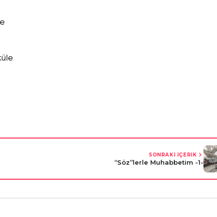
le
küle
SONRAKİ İÇERİK
“Söz”lerle Muhabbetim -1-