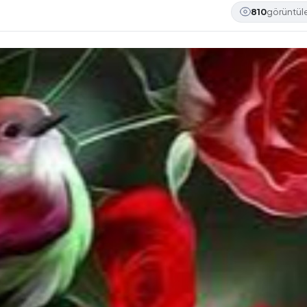
810
görüntü