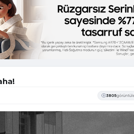
aha!
3805
görüntü