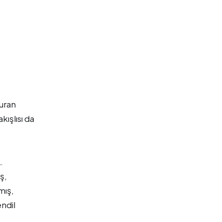
vuran
kışlısı da
…
ş,
mış,
ndil