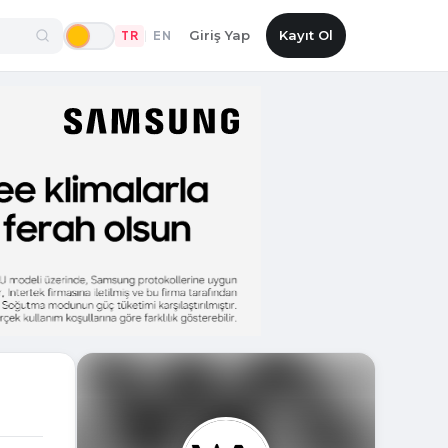
Giriş Yap
Kayıt Ol
TR
EN
|