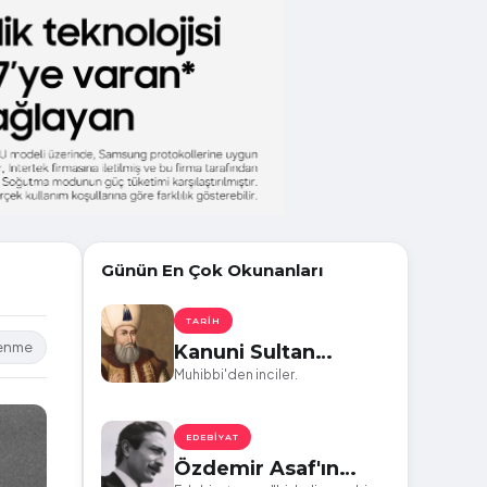
Günün En Çok Okunanları
TARIH
lenme
Kanuni Sultan
Süleyman'ın
Muhibbi'den inciler.
Kaleminden Dökülen
10 Etkileyici Şiir
EDEBIYAT
Özdemir Asaf'ın