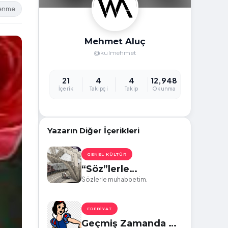
lenme
Mehmet Aluç
@kulmehmet
21
4
4
12,948
İçerik
Takipçi
Takip
Okunma
Yazarın Diğer İçerikleri
GENEL KÜLTÜR
“Söz”lerle
Muhabbetim -1-
Sözlerle muhabbetim.
EDEBIYAT
Geçmiş Zamanda Bir