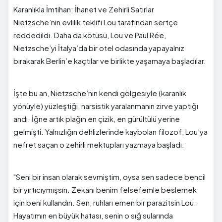
Karanlıkla İmtihan: İhanet ve Zehirli Satırlar
Nietzsche’nin evlilik teklifi Lou tarafından sertçe
reddedildi. Daha da kötüsü, Lou ve Paul Rée,
Nietzsche’yi İtalya’da bir otel odasında yapayalnız
bırakarak Berlin’e kaçtılar ve birlikte yaşamaya başladılar.
İşte bu an, Nietzsche’nin kendi gölgesiyle (karanlık
yönüyle) yüzleştiği, narsistik yaralanmanın zirve yaptığı
andı. İğne artık plağın en çizik, en gürültülü yerine
gelmişti. Yalnızlığın dehlizlerinde kaybolan filozof, Lou’ya
nefret saçan o zehirli mektupları yazmaya başladı:
"Seni bir insan olarak sevmiştim, oysa sen sadece bencil
bir yırtıcıymışsın. Zekanı benim felsefemle beslemek
için beni kullandın. Sen, ruhları emen bir parazitsin Lou.
Hayatımın en büyük hatası, senin o sığ sularında