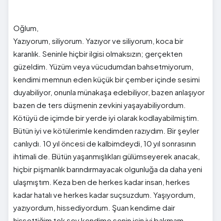
Oğlum,
Yazıyorum, siliyorum. Yazıyor ve siliyorum, koca bir
karanlık. Seninle hiçbir ilgisi olmaksızın; gerçekten
güzeldim. Yüzüm veya vücudumdan bahsetmiyorum,
kendimi memnun eden küçük bir çember içinde sesimi
duyabiliyor, onunla münakaşa edebiliyor, bazen anlaşıyor
bazen de ters düşmenin zevkini yaşayabiliyordum.
Kötüyü de içimde bir yerde iyi olarak kodlayabilmiştim.
Bütün iyi ve kötülerimle kendimden razıydım. Bir şeyler
canlıydı. 10 yıl öncesi de kalbimdeydi, 10 yıl sonrasının
ihtimali de. Bütün yaşanmışlıkları gülümseyerek anacak,
hiçbir pişmanlık barındırmayacak olgunluğa da daha yeni
ulaşmıştım. Keza ben de herkes kadar insan, herkes
kadar hatalı ve herkes kadar suçsuzdum. Yaşıyordum,
yazıyordum, hissediyordum. Şuan kendime dair
hissettiğim tek şey kendime senin için iyi bakmam