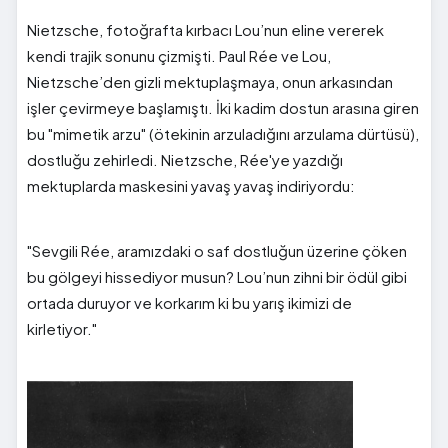
Nietzsche, fotoğrafta kırbacı Lou’nun eline vererek
kendi trajik sonunu çizmişti. Paul Rée ve Lou,
Nietzsche’den gizli mektuplaşmaya, onun arkasından
işler çevirmeye başlamıştı. İki kadim dostun arasına giren
bu "mimetik arzu" (ötekinin arzuladığını arzulama dürtüsü),
dostluğu zehirledi. Nietzsche, Rée'ye yazdığı
mektuplarda maskesini yavaş yavaş indiriyordu:
"Sevgili Rée, aramızdaki o saf dostluğun üzerine çöken
bu gölgeyi hissediyor musun? Lou’nun zihni bir ödül gibi
ortada duruyor ve korkarım ki bu yarış ikimizi de
kirletiyor."