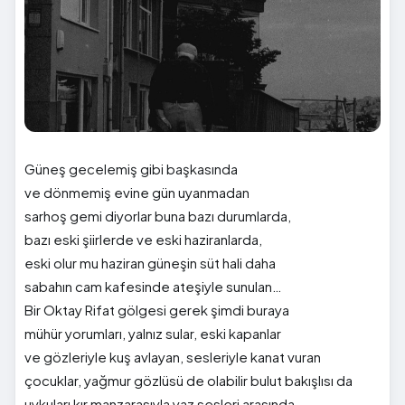
Güneş gecelemiş gibi başkasında
ve dönmemiş evine gün uyanmadan
sarhoş gemi diyorlar buna bazı durumlarda,
bazı eski şiirlerde ve eski haziranlarda,
eski olur mu haziran güneşin süt hali daha
sabahın cam kafesinde ateşiyle sunulan…
Bir Oktay Rifat gölgesi gerek şimdi buraya
mühür yorumları, yalnız sular, eski kapanlar
ve gözleriyle kuş avlayan, sesleriyle kanat vuran
çocuklar, yağmur gözlüsü de olabilir bulut bakışlısı da
uykuları kır manzarasıyla yaz sesleri arasında