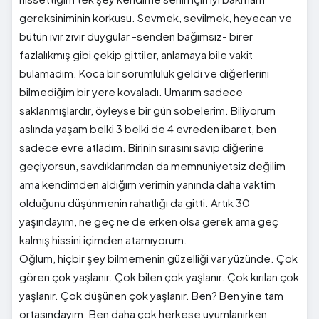
gereksiniminin korkusu. Sevmek, sevilmek, heyecan ve
bütün ıvır zıvır duygular -senden bağımsız- birer
fazlalıkmış gibi çekip gittiler, anlamaya bile vakit
bulamadım. Koca bir sorumluluk geldi ve diğerlerini
bilmediğim bir yere kovaladı. Umarım sadece
saklanmışlardır, öyleyse bir gün sobelerim. Biliyorum
aslında yaşam belki 3 belki de 4 evreden ibaret, ben
sadece evre atladım. Birinin sırasını savıp diğerine
geçiyorsun, savdıklarımdan da memnuniyetsiz değilim
ama kendimden aldığım verimin yanında daha vaktim
olduğunu düşünmenin rahatlığı da gitti. Artık 30
yaşındayım, ne geç ne de erken olsa gerek ama geç
kalmış hissini içimden atamıyorum.
Oğlum, hiçbir şey bilmemenin güzelliği var yüzünde. Çok
gören çok yaşlanır. Çok bilen çok yaşlanır. Çok kırılan çok
yaşlanır. Çok düşünen çok yaşlanır. Ben? Ben yine tam
ortasındayım. Ben daha çok herkese uyumlanırken