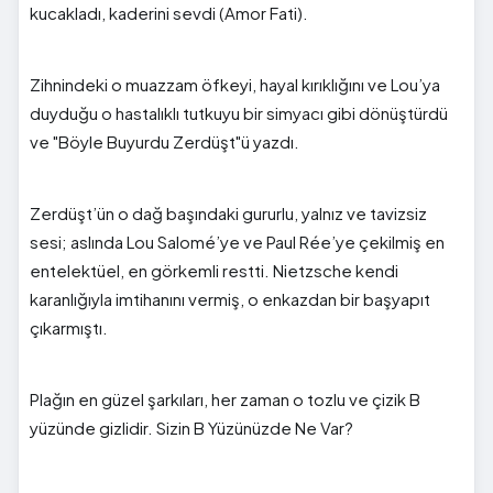
kucakladı, kaderini sevdi (Amor Fati).
Zihnindeki o muazzam öfkeyi, hayal kırıklığını ve Lou’ya
duyduğu o hastalıklı tutkuyu bir simyacı gibi dönüştürdü
ve "Böyle Buyurdu Zerdüşt"ü yazdı.
Zerdüşt’ün o dağ başındaki gururlu, yalnız ve tavizsiz
sesi; aslında Lou Salomé’ye ve Paul Rée’ye çekilmiş en
entelektüel, en görkemli restti. Nietzsche kendi
karanlığıyla imtihanını vermiş, o enkazdan bir başyapıt
çıkarmıştı.
Plağın en güzel şarkıları, her zaman o tozlu ve çizik B
yüzünde gizlidir. Sizin B Yüzünüzde Ne Var?