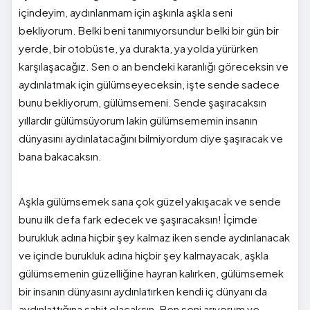
içindeyim, aydınlanmam için aşkınla aşkla seni
bekliyorum. Belki beni tanımıyorsundur belki bir gün bir
yerde, bir otobüste, ya durakta, ya yolda yürürken
karşılaşacağız. Sen o an bendeki karanlığı göreceksin ve
aydınlatmak için gülümseyeceksin, işte sende sadece
bunu bekliyorum, gülümsemeni. Sende şaşıracaksın
yıllardır gülümsüyorum lakin gülümsememin insanın
dünyasını aydınlatacağını bilmiyordum diye şaşıracak ve
bana bakacaksın.
Aşkla gülümsemek sana çok güzel yakışacak ve sende
bunu ilk defa fark edecek ve şaşıracaksın! İçimde
burukluk adına hiçbir şey kalmaz iken sende aydınlanacak
ve içinde burukluk adına hiçbir şey kalmayacak, aşkla
gülümsemenin güzelliğine hayran kalırken, gülümsemek
bir insanın dünyasını aydınlatırken kendi iç dünyanı da
aydınlattığına şahit olacaksın. Ben seni arıyorum ve