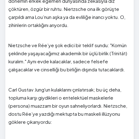
dönemin erkek egemen dünyasında zekasıyla diz
çöktüren, özgür bir ruhtu. Nietzsche ona ilk görüşte
çarpıldı ama Lou’nun aşka ya da evliliğe inancı yoktu. O,
zihinlerin ortaklığını arıyordu.
Nietzsche ve Rée’ye şok edici bir teklif sundu: "Komün
şeklinde yaşayacağımız akademik bir üçlü birlik (Trinität)
kuralım." Aynı evde kalacaklar, sadece felsefe
çalışacaklar ve cinselliği bu birliğin dışında tutacaklardı.
Carl Gustav Jung'un kulaklarını çınlatırsak; bu üç deha,
topluma karşı giydikleri o entelektüel maskelerle
(persona) muazzam bir oyun sahneliyorlardı. Nietzsche,
dostu Rée’ye yazdığı mektupta bu maskeli illüzyonu
göklere çıkarıyordu: