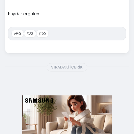
haydar ergülen
0
2
0
SIRADAKI İÇERIK