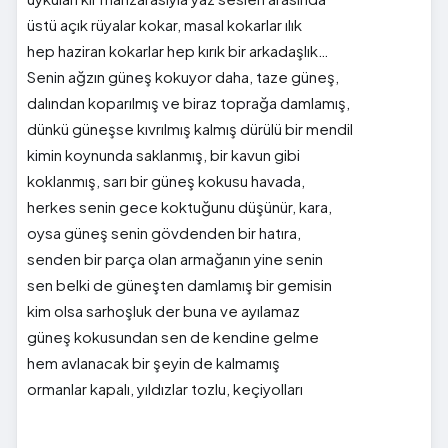
üstü açık rüyalar kokar, masal kokarlar ılık
hep haziran kokarlar hep kırık bir arkadaşlık…
Senin ağzın güneş kokuyor daha, taze güneş,
dalından koparılmış ve biraz toprağa damlamış,
dünkü güneşse kıvrılmış kalmış dürülü bir mendil
kimin koynunda saklanmış, bir kavun gibi
koklanmış, sarı bir güneş kokusu havada,
herkes senin gece koktuğunu düşünür, kara,
oysa güneş senin gövdenden bir hatıra,
senden bir parça olan armağanın yine senin
sen belki de güneşten damlamış bir gemisin
kim olsa sarhoşluk der buna ve ayılamaz
güneş kokusundan sen de kendine gelme
hem avlanacak bir şeyin de kalmamış
ormanlar kapalı, yıldızlar tozlu, keçiyolları