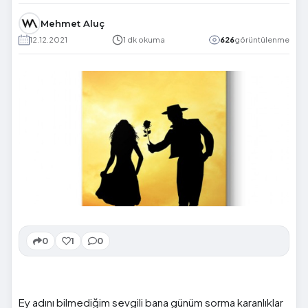
Mehmet Aluç
12.12.2021
1 dk okuma
626
görüntülenme
0
1
0
Ey adını bilmediğim sevgili bana günüm sorma karanlıklar