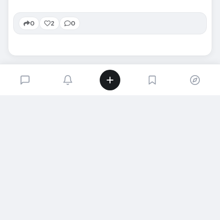
0
2
0
SIRADAKI İÇERIK