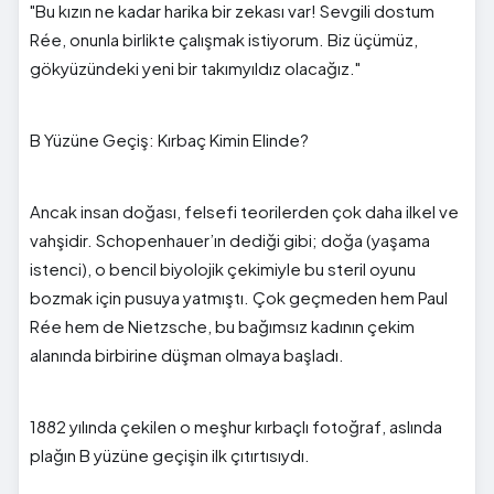
"Bu kızın ne kadar harika bir zekası var! Sevgili dostum
Rée, onunla birlikte çalışmak istiyorum. Biz üçümüz,
gökyüzündeki yeni bir takımyıldız olacağız."
B Yüzüne Geçiş: Kırbaç Kimin Elinde?
Ancak insan doğası, felsefi teorilerden çok daha ilkel ve
vahşidir. Schopenhauer’ın dediği gibi; doğa (yaşama
istenci), o bencil biyolojik çekimiyle bu steril oyunu
bozmak için pusuya yatmıştı. Çok geçmeden hem Paul
Rée hem de Nietzsche, bu bağımsız kadının çekim
alanında birbirine düşman olmaya başladı.
1882 yılında çekilen o meşhur kırbaçlı fotoğraf, aslında
plağın B yüzüne geçişin ilk çıtırtısıydı.