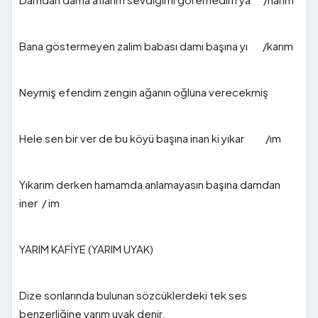
Bana göstermeyen zalim babası damı başına yı /karım
Neymiş efendim zengin ağanın oğluna verecekmiş
Hele sen bir ver de bu köyü başına inan ki yıkar /ım
Yıkarım derken hamamda anlamayasın başına damdan
iner / im
YARIM KAFİYE (YARIM UYAK)
Dize sonlarında bulunan sözcüklerdeki tek ses
benzerliğine yarım uyak denir.