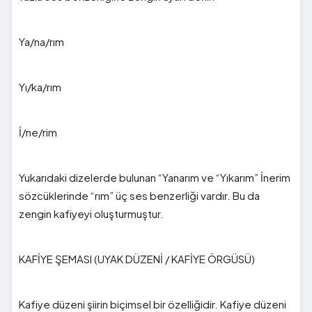
Ya/na/rım
Yı/ka/rım
İ/ne/rim
Yukarıdaki dizelerde bulunan “Yanarım ve “Yıkarım” İnerim
sözcüklerinde “rım” üç ses benzerliği vardır. Bu da
zengin kafiyeyi oluşturmuştur.
KAFİYE ŞEMASI (UYAK DÜZENİ / KAFİYE ÖRGÜSÜ)
Kafiye düzeni şiirin biçimsel bir özelliğidir. Kafiye düzeni