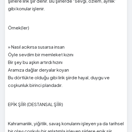
şiirlere lirik şiir denir. Bu şiirlerde “sevgi, özlem, ayrılık”
gibi konular işlenir.
Örnek(ler)
» Nasıl acıkırsa susarsa insan
Öyle sevdim bir memleket kızını
Bir şey bu aşkın artırdı hızını
Aramıza dağlar deryalar koyan
Bu dörtlükte olduğu gibi lirik şiirde hayal, duygu ve
coşkunluk birinci plandadır.
EPİK ŞİİR (DESTANSAL ŞİİR)
Kahramanlık, yiğitlik, savaş konularını işleyen ya da tarihsel
bir olayı coşkulu bir anlatımla işleyen şiirlere epik şiir