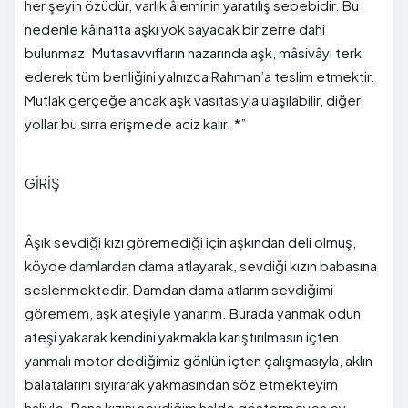
her şeyin özüdür, varlık âleminin yaratılış sebebidir. Bu
nedenle kâinatta aşkı yok sayacak bir zerre dahi
bulunmaz. Mutasavvıfların nazarında aşk, mâsivâyı terk
ederek tüm benliğini yalnızca Rahman’a teslim etmektir.
Mutlak gerçeğe ancak aşk vasıtasıyla ulaşılabilir, diğer
yollar bu sırra erişmede aciz kalır. *”
GİRİŞ
Âşık sevdiği kızı göremediği için aşkından deli olmuş,
köyde damlardan dama atlayarak, sevdiği kızın babasına
seslenmektedir. Damdan dama atlarım sevdiğimi
göremem, aşk ateşiyle yanarım. Burada yanmak odun
ateşi yakarak kendini yakmakla karıştırılmasın içten
yanmalı motor dediğimiz gönlün içten çalışmasıyla, aklın
balatalarını sıyırarak yakmasından söz etmekteyim
haliyle. Bana kızını sevdiğim halde göstermeyen ey