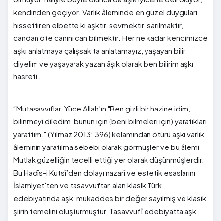
kendinden geçiyor. Varlık âleminde en güzel duyguları
hissettiren elbette ki aşktır, sevmektir, sarılmaktır,
candan öte canını can bilmektir. Her ne kadar kendimizce
aşkı anlatmaya çalışsak ta anlatamayız, yaşayan bilir
diyelim ve yaşayarak yazan âşık olarak ben bilirim aşkı
hasreti…
“Mutasavvıflar, Yüce Allah’ın "Ben gizli bir hazine idim,
bilinmeyi diledim, bunun için (beni bilmeleri için) yaratıkları
yarattım." (Yılmaz 2013: 396) kelamından ötürü aşkı varlık
âleminin yaratılma sebebi olarak görmüşler ve bu âlemi
Mutlak güzelliğin tecelli ettiği yer olarak düşünmüşlerdir.
Bu Hadîs-i Kutsî’den dolayı nazarî ve estetik esaslarını
İslamiyet’ten ve tasavvuftan alan klasik Türk
edebiyatında aşk, mukaddes bir değer sayılmış ve klasik
şiirin temelini oluşturmuştur. Tasavvufî edebiyatta aşk