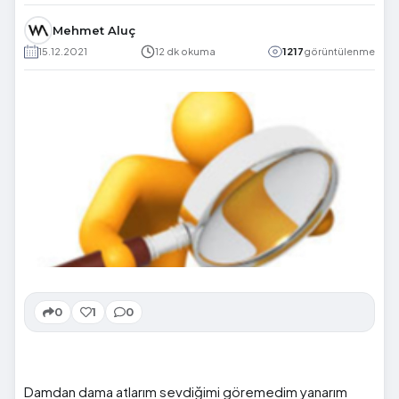
Mehmet Aluç
15.12.2021
12 dk okuma
1217
görüntülenme
0
1
0
Damdan dama atlarım sevdiğimi göremedim yanarım