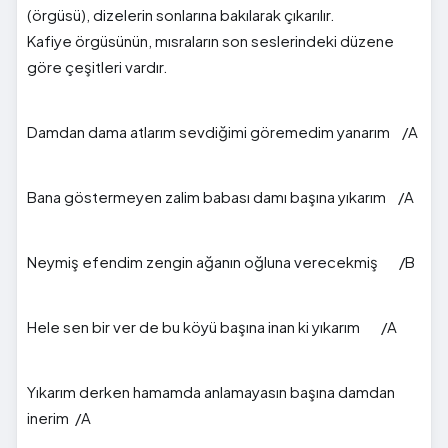
(örgüsü), dizelerin sonlarına bakılarak çıkarılır.
Kafiye örgüsünün, mısraların son seslerindeki düzene
göre çeşitleri vardır.
Damdan dama atlarım sevdiğimi göremedim yanarım /A
Bana göstermeyen zalim babası damı başına yıkarım /A
Neymiş efendim zengin ağanın oğluna verecekmiş /B
Hele sen bir ver de bu köyü başına inan ki yıkarım /A
Yıkarım derken hamamda anlamayasın başına damdan
inerim /A