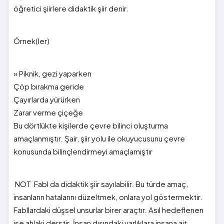
öğretici şiirlere didaktik şiir denir.
Örnek(ler)
» Piknik, gezi yaparken
Çöp bırakma geride
Çayırlarda yürürken
Zarar verme çiçeğe
Bu dörtlükte kişilerde çevre bilinci oluşturma
amaçlanmıştır. Şair, şiir yolu ile okuyucusunu çevre
konusunda bilinçlendirmeyi amaçlamıştır
NOT Fabl da didaktik şiir sayılabilir. Bu türde amaç,
insanların hatalarını düzeltmek, onlara yol göstermektir.
Fabllardaki düşsel unsurlar birer araçtır. Asıl hedeflenen
ise ahlaki derstir. İnsan dışındaki varlıklara insana ait