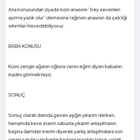
Ana konusundan ziyade kızın anasının” bey sevenleri
ayırma yazık olur” demesine rağmen anasının da çektiği
sıkıntıları hissedebiliyoruz.
BABA KONUSU
Kızını zengin ağanın oğluna vereceğim diyen babanın,
inadını görmekteyiz.
SONUÇ
Sonuç olarak damda gezen aşığın yıkarım derken,
hamamda kese atarım sabunla yıkarım anlaşılmasın,
başına damdan inerim diyerek yanlış anlaşılmalara son
veren şair ile yani benle haykırmasındaki tonun, yürek