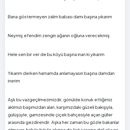
Bana göstermeyen zalim babası damı başına yıkarım
Neymiş efendim zengin ağanın oğluna verecekmiş
Hele sen bir ver de bu köyü başına inan ki yıkarım
Yıkarım derken hamamda anlamayasın başına damdan
inerim
Aşk bu vazgeçilmezimizdir, gönülde konuk ettiğimiz
aklımızı başımızdan alan, karşımızdaki güzeli bakışıyla,
gülüşüyle, gamzesinde çiçek bahçesiyle açan güller
arasında gezdirendir. Aşka her zaman bu gözle bakanlar
olmuyor, haliyle böyle olunca da âşık iyicene deli oluyor,