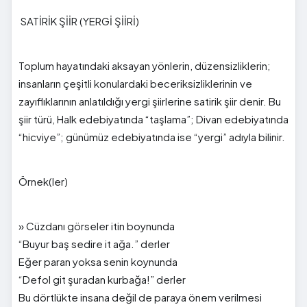
SATİRİK ŞİİR (YERGİ ŞİİRİ)
Toplum hayatındaki aksayan yönlerin, düzensizliklerin;
insanların çeşitli konulardaki beceriksizliklerinin ve
zayıflıklarının anlatıldığı yergi şiirlerine satirik şiir denir. Bu
şiir türü, Halk edebiyatında “taşlama”; Divan edebiyatında
“hicviye”; günümüz edebiyatında ise “yergi” adıyla bilinir.
Örnek(ler)
» Cüzdanı görseler itin boynunda
“Buyur baş sedire it ağa.” derler
Eğer paran yoksa senin koynunda
“Defol git şuradan kurbağa!” derler
Bu dörtlükte insana değil de paraya önem verilmesi