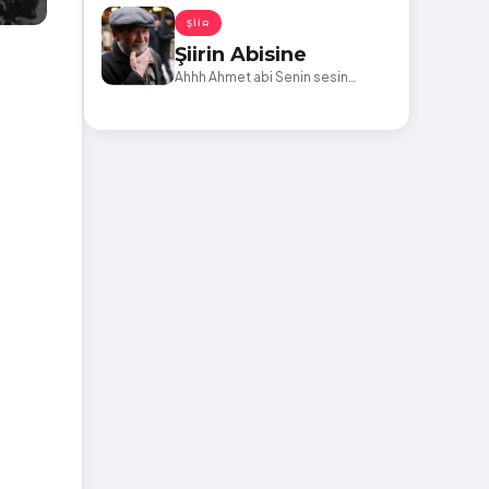
ŞIIR
Şiirin Abisine
Ahhh Ahmet abi Senin sesin
kurşunların susturamadığı o eski
meydanlardan kaldı bize. Bir
çocuğun cebindeki ekmek kadar
sıcak bir mahpusun avucundaki
umut kadar inatçı.