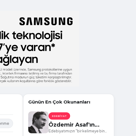
Günün En Çok Okunanları
EDEBIYAT
lenme
Özdemir Asaf'ın
Mutlaka Okunması
Edebiyatımızın "bir kelimeye bin