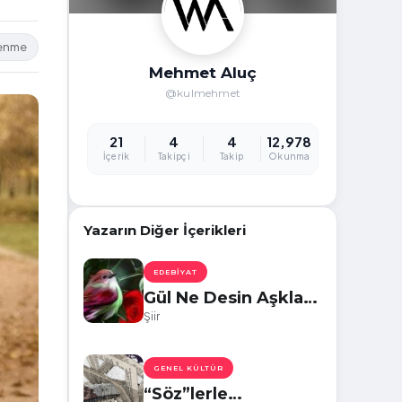
lenme
Mehmet Aluç
@kulmehmet
21
4
4
12,978
İçerik
Takipçi
Takip
Okunma
Yazarın Diğer İçerikleri
EDEBIYAT
Gül Ne Desin Aşkla
Yanana
Şiir
GENEL KÜLTÜR
“Söz”lerle