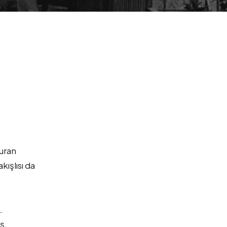
vuran
kışlısı da
…
ş,