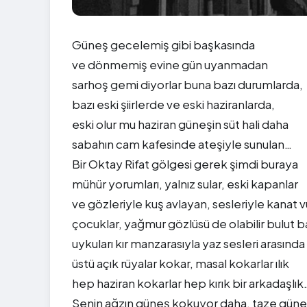
Güneş gecelemiş gibi başkasında
ve dönmemiş evine gün uyanmadan
sarhoş gemi diyorlar buna bazı durumlarda,
bazı eski şiirlerde ve eski haziranlarda,
eski olur mu haziran güneşin süt hali daha
sabahın cam kafesinde ateşiyle sunulan…
Bir Oktay Rifat gölgesi gerek şimdi buraya
mühür yorumları, yalnız sular, eski kapanlar
ve gözleriyle kuş avlayan, sesleriyle kanat 
çocuklar, yağmur gözlüsü de olabilir bulut ba
uykuları kır manzarasıyla yaz sesleri arasında
üstü açık rüyalar kokar, masal kokarlar ılık
hep haziran kokarlar hep kırık bir arkadaşlık
Senin ağzın güneş kokuyor daha, taze güne