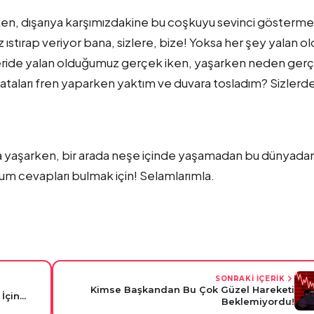
ken, dışarıya karşımızdakine bu coşkuyu sevinci gösterm
 ıstırap veriyor bana, sizlere, bize! Yoksa her şey yalan o
geride yalan olduğumuz gerçek iken, yaşarken neden ger
ataları fren yaparken yaktım ve duvara tosladım? Sizlerde
ta yaşarken, bir arada neşe içinde yaşamadan bu dünyada
m cevapları bulmak için! Selamlarımla.
SONRAKİ İÇERİK
Kimse Başkandan Bu Çok Güzel Hareketi
çin...
Beklemiyordu!