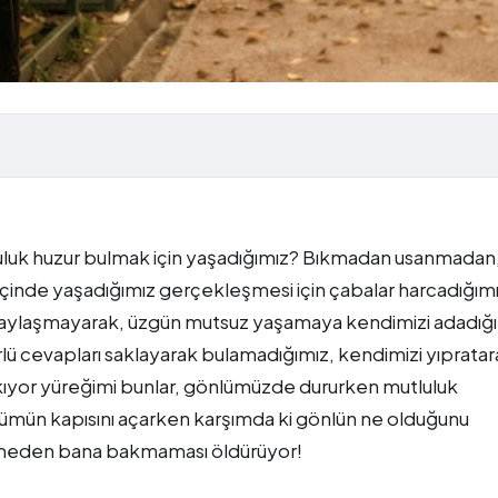
tluluk huzur bulmak için yaşadığımız? Bıkmadan usanmadan
çinde yaşadığımız gerçekleşmesi için çabalar harcadığım
e paylaşmayarak, üzgün mutsuz yaşamaya kendimizi adadığ
ürlü cevapları saklayarak bulamadığımız, kendimizi yıprata
akıyor yüreğimi bunlar, gönlümüzde dururken mutluluk
ümün kapısını açarken karşımda ki gönlün ne olduğunu
emeden bana bakmaması öldürüyor!