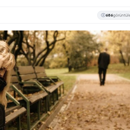
686
görüntü