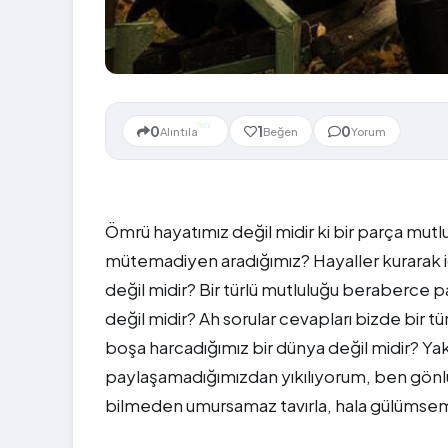
Yeni
0
1
0
Alıntıla
Beğen
Yorum
Ömrü hayatımız değil midir ki bir parça mu
mütemadiyen aradığımız? Hayaller kurarak i
değil midir? Bir türlü mutluluğu beraberc
değil midir? Ah sorular cevapları bizde bir t
boşa harcadığımız bir dünya değil midir? Y
paylaşamadığımızdan yıkılıyorum, ben gönl
bilmeden umursamaz tavırla, hala gülüms