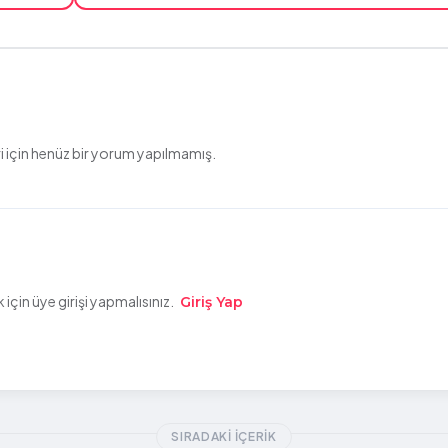
 için henüz bir yorum yapılmamış.
çin üye girişi yapmalısınız.
Giriş Yap
SIRADAKI İÇERIK