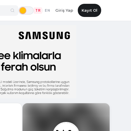
Giriş Yap
Kayıt Ol
TR
EN
|