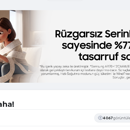
aha!
4067
görüntü