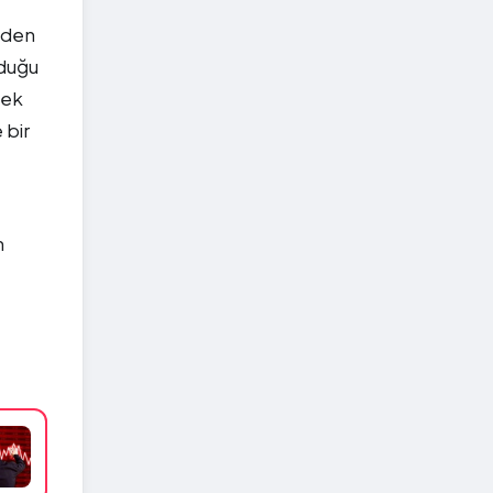
eden
lduğu
çek
 bir
n