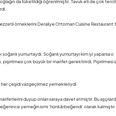
oğlağın da tüketildiği öğrenilmiştir. Tavuk eti de çok terci
rdi.
ezzetli örneklerini Deraliye Ottoman Cuisine Restaurant’
 soğanlı yumurtaydı. Soğanlı yumurtayı kim iyi yaparsa o
 pişirilmesi çok büyük bir marifet gerektirirdi. Pişirilmesi 
her çeşidi vazgeçilmez yemekleriydi.
marifetlerini duyup onları saraya davet etmiştir. Bu aşçılar
 beğenince yemeğin ismi ‘hünkârbeğendi’ olarak kalmıştır.