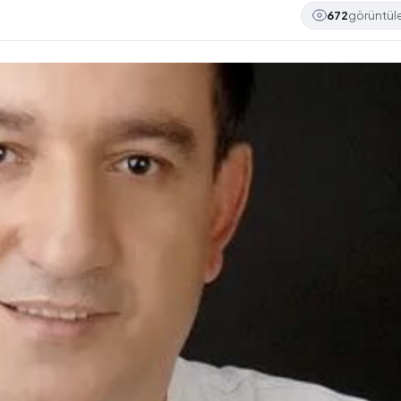
672
görüntü