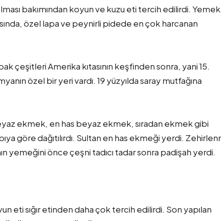
olması bakımından koyun ve kuzu eti tercih edilirdi. Yeme
asında, özel lapa ve peynirli pidede en çok harcanan
bak çeşitleri Amerika kıtasının keşfinden sonra, yani 15.
yanın özel bir yeri vardı. 19 yüzyılda saray mutfağına
eyaz ekmek, en has beyaz ekmek, sıradan ekmek gibi
apıya göre dağıtılırdı. Sultan en has ekmeği yerdi. Zehirle
anın yemeğini önce çeşni tadıcı tadar sonra padişah yerdi.
eti sığır etinden daha çok tercih edilirdi. Son yapılan