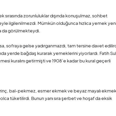
mek sırasında zorunluluklar dışında konuşulmaz, sohbet
şeyle ilgilenilmezdi. Mümkün olduğunca hızlıca yemek yeni
da da görülmekteydi.
lsa, sofraya gelse yadırganmazdı, tam tersine davet edilird
da yerde bağdaş kurarak yemeklerini yiyorlardı. Fatih Su
i kuralını getirmişti ve 1908’e kadar bu kural geçerli
r, pirinç, bal-pekmez, esmer ekmek ve beyaz mayalı ekme
 bolca tüketilirdi. Bunun yanı sıra şerbet ve hoşaf da eksik