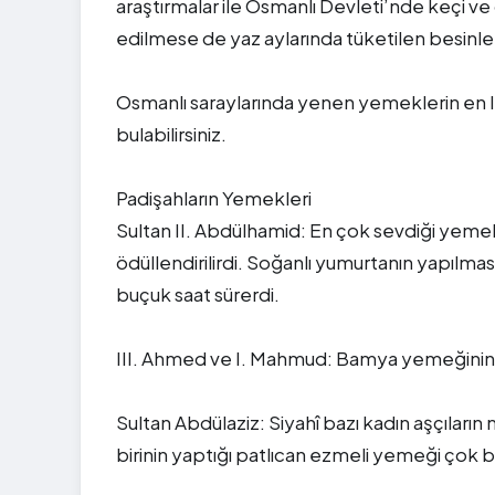
araştırmalar ile Osmanlı Devleti’nde keçi ve 
edilmese de yaz aylarında tüketilen besinle
Osmanlı saraylarında yenen yemeklerin en l
bulabilirsiniz.
Padişahların Yemekleri
Sultan II. Abdülhamid: En çok sevdiği yemek
ödüllendirilirdi. Soğanlı yumurtanın yapılması,
buçuk saat sürerdi.
III. Ahmed ve I. Mahmud: Bamya yemeğinin 
Sultan Abdülaziz: Siyahî bazı kadın aşçıların 
birinin yaptığı patlıcan ezmeli yemeği çok