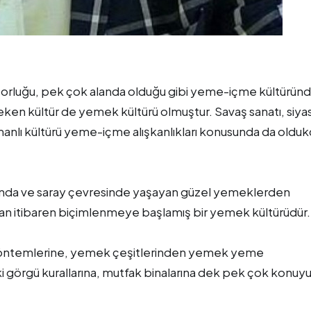
atorluğu, pek çok alanda olduğu gibi yeme-içme kültürün
çeken kültür de yemek kültürü olmuştur. Savaş sanatı, siya
manlı kültürü yeme-içme alışkanlıkları konusunda da oldu
ğında ve saray çevresinde yaşayan güzel yemeklerden
y.dan itibaren biçimlenmeye başlamış bir yemek kültürüdür.
 yöntemlerine, yemek çeşitlerinden yemek yeme
ki görgü kurallarına, mutfak binalarına dek pek çok konuy