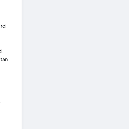
rdi.
i.
ltan
k