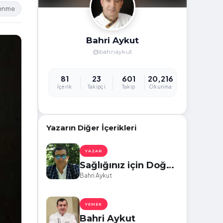
lenme
Bahri Aykut
@bahriaykut
81
23
601
20,216
İçerik
Takipçi
Takip
Okunma
Yazarın Diğer İçerikleri
YAZAR
Sağlığınız için Doğa
Dostu Olun
Bahri Aykut
YEMEK
Bahri Aykut