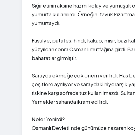
Sığır etinin aksine hazmı kolay ve yumuşak 
yumurta kullanılırdı. Örneğin, tavuk kızartm
yumurtaydı.
Fasulye, patates, hindi, kakao, mısır, bazı ka
yüzyıldan sonra Osmanlı mutfağına girdi. Bam
baharatlar girmiştir.
Sarayda ekmeğe çok önem verilirdi. Has b
çeşitlere ayrılıyor ve saraydaki hiyerarşik y
riskine karşı sofrada tuz kullanılmazdı. Sult
Yemekler sahanda ikram edilirdi.
Neler Yenirdi?
Osmanlı Devleti’nde günümüze nazaran koyun 