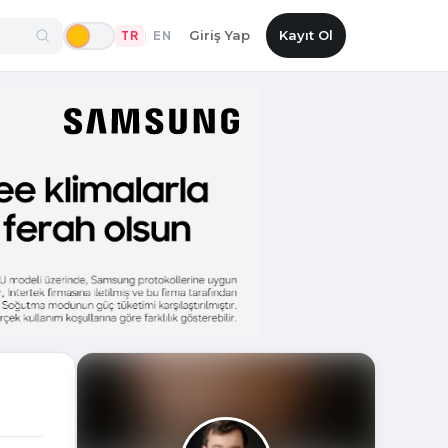
Giriş Yap
Kayıt Ol
TR
EN
|