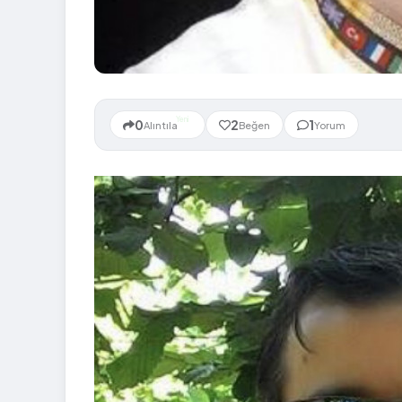
Yeni
0
2
1
Alıntıla
Beğen
Yorum