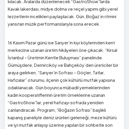
kılacak. Aralarda düzenlenecek “GastroShow”larda
Kavak lakerdası, midye dolma ve reçel yapımı gibi yerel
lezzetlerin incelikleri paylaşılacak. Gün, Boğaz’ın ritmini
yansıtan müzik performanslarıyla sona erecek.
16 Kasım Pazar günü ise Sarıyer’in kıyı köylerinden kent
merkezine uzanan üretim hikâyeleri öne çıkacak. “Kırsal
İstanbul – Üretimin Kentle Buluşması” panelinde
Gümüşdere, Demirciköy ve Bahçeköy’den üreticiler bir
araya gelirken, “Sarıyer’in Sofrası – Göçler, Tatlar,
Hafızalar” oturumu, ilçenin çok kültürlü mutfak yapısına
odaklanacak. Gün boyunca mübadil yemeklerinden
kadın kooperatiflerinin üretim örneklerine uzanan
“GastroShow”lar, yerel hafızayı sofrada yeniden
canlandıracak. Program, “Boğazın Sofrası” başlıklı
kapanış paneliyle deniz ürünleri geleneği, meze kültürü
ve iyi mutfak anlayışı üzerine yapılan bir sohbetle son