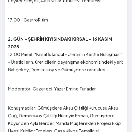
Peyker Şimşek, Altın Kızlar Yufka Evi Temsilcisi
17.00 GastroRitim
2. GÜN – ŞEHRİN KIYISINDAKI KIRSAL – 16 KASIM
2025
12.00 Panel: “Kırsal İstanbul - Üretimin Kentle Buluşması”
- Üreticilerin, üreticilerin dayanışma ekonomisindeki yeri;
Bahçeköy, Demirciköy ve Gümüşdere örnekleri.
Moderatör: Gazeteci, Yazar Emine Tunadan
Konuşmacılar: Gümüşdere Aksu Çiftliği Kurucusu Aksu
Çuğ, Demirciköy Çiftliği Hüseyin Erman, Gümüşdere
Köyünden Ayla Berber, Manda Müşterekleri Projesi Ekip
Üyesi Kubilay Ercelep, Casa Kilyos Temsilcisi