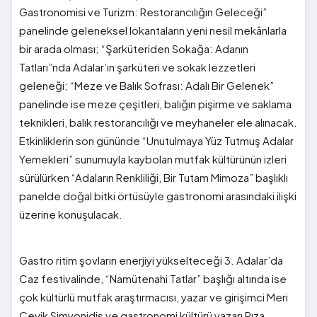
Gastronomisi ve Turizm: Restorancılığın Geleceği”
panelinde geleneksel lokantaların yeni nesil mekânlarla
bir arada olması; “Şarküteriden Sokağa: Adanın
Tatları”nda Adalar’ın şarküteri ve sokak lezzetleri
geleneği; “Meze ve Balık Sofrası: Adalı Bir Gelenek”
panelinde ise meze çeşitleri, balığın pişirme ve saklama
teknikleri, balık restorancılığı ve meyhaneler ele alınacak.
Etkinliklerin son gününde “Unutulmaya Yüz Tutmuş Adalar
Yemekleri” sunumuyla kaybolan mutfak kültürünün izleri
sürülürken “Adaların Renkliliği, Bir Tutam Mimoza” başlıklı
panelde doğal bitki örtüsüyle gastronomi arasındaki ilişki
üzerine konuşulacak.
Gastro ritim şovların enerjiyi yükselteceği 3. Adalar’da
Caz festivalinde, “Namütenahi Tatlar” başlığı altında ise
çok kültürlü mutfak araştırmacısı, yazar ve girişimci Meri
Çevik Simyonidis ve gastronomi kültürü yazarı Rıza