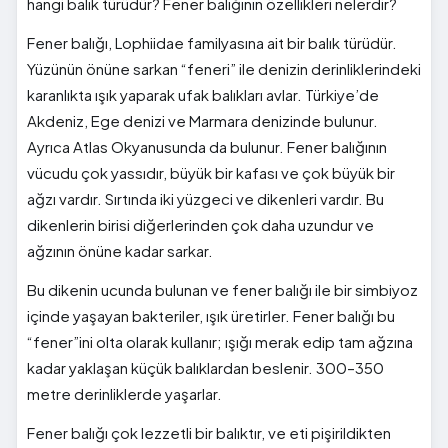
hangi balık türüdür? Fener balığının özellikleri nelerdir?
Fener balığı, Lophiidae familyasına ait bir balık türüdür.
Yüzünün önüne sarkan “feneri” ile denizin derinliklerindeki
karanlıkta ışık yaparak ufak balıkları avlar. Türkiye’de
Akdeniz, Ege denizi ve Marmara denizinde bulunur.
Ayrıca Atlas Okyanusunda da bulunur. Fener balığının
vücudu çok yassıdır, büyük bir kafası ve çok büyük bir
ağzı vardır. Sırtında iki yüzgeci ve dikenleri vardır. Bu
dikenlerin birisi diğerlerinden çok daha uzundur ve
ağzının önüne kadar sarkar.
Bu dikenin ucunda bulunan ve fener balığı ile bir simbiyoz
içinde yaşayan bakteriler, ışık üretirler. Fener balığı bu
“fener”ini olta olarak kullanır; ışığı merak edip tam ağzına
kadar yaklaşan küçük balıklardan beslenir. 300–350
metre derinliklerde yaşarlar.
Fener balığı çok lezzetli bir balıktır, ve eti pişirildikten