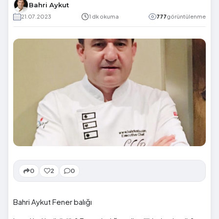
Bahri Aykut
21.07.2023
1 dk okuma
777
görüntülenme
0
2
0
Bahri Aykut Fener balığı