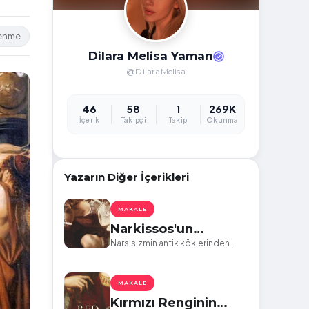
lenme
Dilara Melisa Yaman
@DilaraMelisa
46
58
1
269K
İçerik
Takipçi
Takip
Okunma
Yazarın Diğer İçerikleri
MAKALE
Narkissos'un
Aynasından Dorian
Narsisizmin antik köklerinden
günümüzün toksik ilişkilerine bir
Gray'e: İçsel Yolculuk
bakış: Mitoloji ve Edebiyatın
ve Günümüz İlişkileri
Aynaları
MAKALE
Kırmızı Renginin