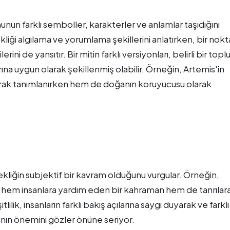
onunun farklı semboller, karakterler ve anlamlar taşıdığını
ekliği algılama ve yorumlama şekillerini anlatırken, bir nok
ni de yansıtır. Bir mitin farklı versiyonları, belirli bir top
rına uygun olarak şekillenmiş olabilir. Örneğin, Artemis'in
olarak tanımlanırken hem de doğanın koruyucusu olarak
rçekliğin subjektif bir kavram olduğunu vurgular. Örneğin,
a hem insanlara yardım eden bir kahraman hem de tanrılar
ilik, insanların farklı bakış açılarına saygı duyarak ve farklı
ının önemini gözler önüne seriyor.