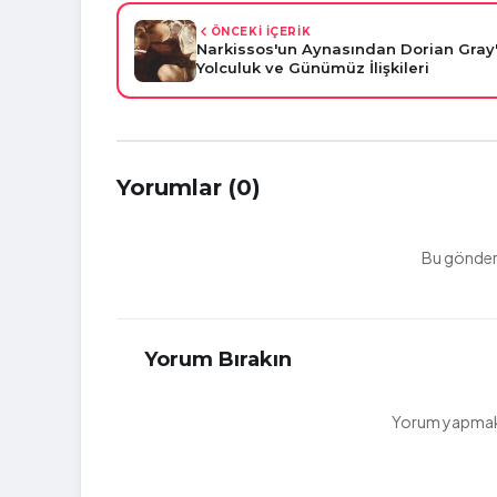
ÖNCEKİ İÇERİK
Narkissos'un Aynasından Dorian Gray'e
Yolculuk ve Günümüz İlişkileri
Yorumlar (0)
Bu gönderi
Yorum Bırakın
Yorum yapmak i