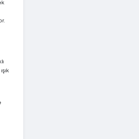
ek
or.
lı
ışık
e