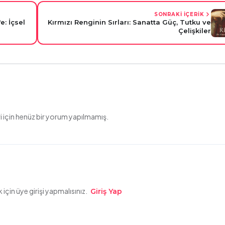
SONRAKİ İÇERİK
: İçsel
Kırmızı Renginin Sırları: Sanatta Güç, Tutku ve
Çelişkiler
 için henüz bir yorum yapılmamış.
çin üye girişi yapmalısınız.
Giriş Yap