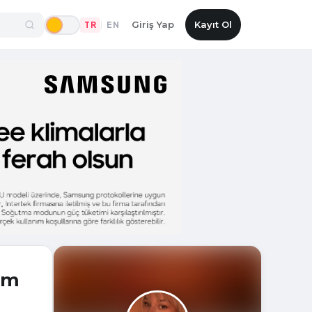
Giriş Yap
Kayıt Ol
TR
EN
|
lam