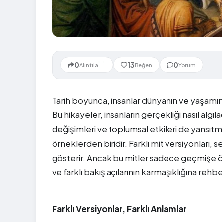
Yeni
0
13
0
Alıntıla
Beğen
Yorum
Tarih boyunca, insanlar dünyanın ve yaşamın
Bu hikayeler, insanların gerçekliği nasıl algıl
değişimleri ve toplumsal etkileri de yansıtmışt
örneklerden biridir. Farklı mit versiyonları, 
gösterir. Ancak bu mitler sadece geçmişe öz
ve farklı bakış açılarının karmaşıklığına rehber
Farklı Versiyonlar, Farklı Anlamlar