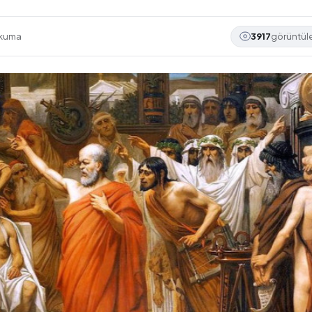
okuma
3917
görüntü