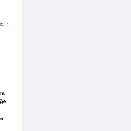
ilir.
unu
eğe
ir