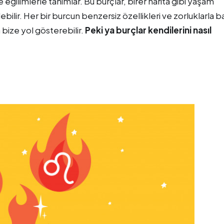
i ve eğilimlerle tanımlar. Bu burçlar, birer harita gibi yaşam
ilir. Her bir burcun benzersiz özellikleri ve zorluklarla b
 bize yol gösterebilir.
Peki ya burçlar kendilerini nasıl