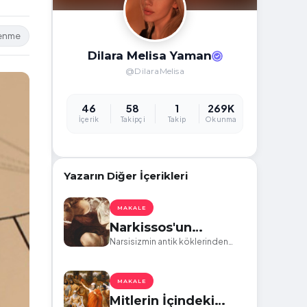
lenme
Dilara Melisa Yaman
@DilaraMelisa
46
58
1
269K
İçerik
Takipçi
Takip
Okunma
Yazarın Diğer İçerikleri
MAKALE
Narkissos'un
Aynasından Dorian
Narsisizmin antik köklerinden
günümüzün toksik ilişkilerine bir
Gray'e: İçsel Yolculuk
bakış: Mitoloji ve Edebiyatın
ve Günümüz İlişkileri
Aynaları
MAKALE
Mitlerin İçindeki