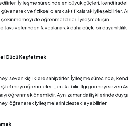
edilirler. İyileşme sürecinde en büyük güçleri, kendi iradel
 güvenerek ve fiziksel olarak aktif kalarak iyileşebilirler. 
çekinmemeyi de öğrenmelidirler. İyileşmek için
 tavsiyelerinden faydalanarak daha güçlü bir dayanıklılık
çsel Gücü Keşfetmek
yi seven kişiliklere sahiptirler. İyileşme sürecinde, kendi
keşfetmeyi öğrenmeleri gerekebilir. İlgi görmeyi seven As
nımayı öğrenmek önemlidir. Aynı zamanda ilişkilerinde duyg
eyi öğrenerek iyileşmelerini destekleyebilirler.
enmek