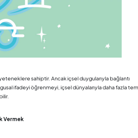
el yeteneklere sahiptir. Ancak içsel duygularıyla bağlantı
ygusal ifadeyi öğrenmeyi, içsel dünyalarıyla daha fazla te
lir.
lik Vermek