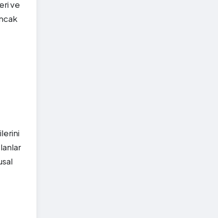
eri ve
Ancak
lerini
lanlar
usal