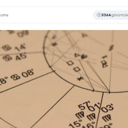
okuma
3364
görüntü