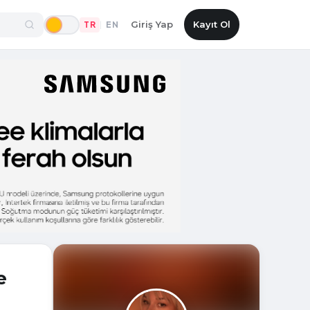
Giriş Yap
Kayıt Ol
TR
EN
|
e