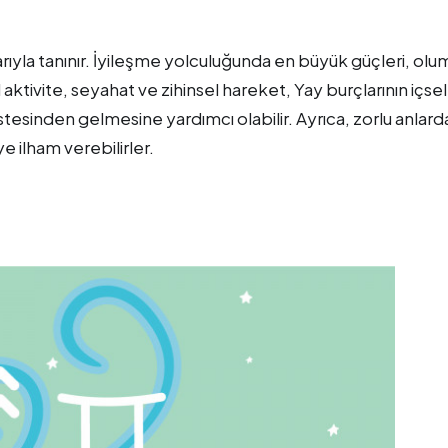
larıyla tanınır. İyileşme yolculuğunda en büyük güçleri, olu
el aktivite, seyahat ve zihinsel hareket, Yay burçlarının içsel
esinden gelmesine yardımcı olabilir. Ayrıca, zorlu anlarda
 ilham verebilirler.