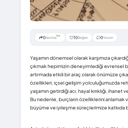
Yeni
0
10
0
Alıntıla
Beğen
Yorum
Yaşamın dönemsel olarak karşımıza çıkardığı
çıkmak hepimizin deneyimlediği evrensel bir 
artırmada etkili bir araç olarak önümüze çıka
özellikleri, içsel gelişim yolculuğumuzda rehb
yaşamın getirdiği acı, hayal kırıklığı, ihanet v
Bu nedenle, burçların özelliklerini anlamak ve
büyüme ve iyileşme süreçlerimize katkıda bu