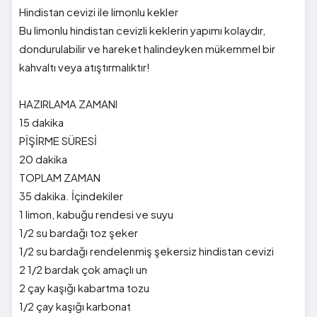
Hindistan cevizi ile limonlu kekler
Bu limonlu hindistan cevizli keklerin yapımı kolaydır,
dondurulabilir ve hareket halindeyken mükemmel bir
kahvaltı veya atıştırmalıktır!
HAZIRLAMA ZAMANI
15 dakika
PİŞİRME SÜRESİ
20 dakika
TOPLAM ZAMAN
35 dakika. İçindekiler
1 limon, kabuğu rendesi ve suyu
1/2 su bardağı toz şeker
1/2 su bardağı rendelenmiş şekersiz hindistan cevizi
2 1/2 bardak çok amaçlı un
2 çay kaşığı kabartma tozu
1/2 çay kaşığı karbonat