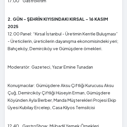
17.00 GastroRitim
2. GÜN – ŞEHRİN KIYISINDAKI KIRSAL – 16 KASIM
2025
12.00 Panel: “Kırsal İstanbul - Üretimin Kentle Buluşması”
- Üreticilerin, üreticilerin dayanışma ekonomisindeki yeri;
Bahçeköy, Demirciköy ve Gümüşdere örnekleri.
Moderatör: Gazeteci, Yazar Emine Tunadan
Konuşmacılar: Gümüşdere Aksu Çiftliği Kurucusu Aksu
Çuğ, Demirciköy Çiftliği Hüseyin Erman, Gümüşdere
Köyünden Ayla Berber, Manda Müşterekleri Projesi Ekip
Üyesi Kubilay Ercelep, Casa Kilyos Temsilcisi
12.40 GastroShow: Mübadil Yemek Örnekleri