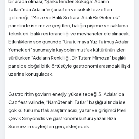
bir arada olması; “Şarküteriden Sokağa: Adanın
Tatları”nda Adalar’ın şarküteri ve sokak lezzetleri
geleneği; “Meze ve Balık Sofrası: Adalı Bir Gelenek”
panelinde ise meze çeşitleri, balığın pişirme ve saklama
teknikleri, balık restorancılığı ve meyhaneler ele alınacak.
Etkinliklerin son gününde “Unutulmaya Yüz Tutmuş Adalar
Yemekleri” sunumuyla kaybolan mutfak kültürünün izleri
sürülürken “Adaların Renkliliği, Bir Tutam Mimoza” başlıklı
panelde doğal bitki örtüsüyle gastronomi arasındaki ilişki
üzerine konuşulacak.
Gastro ritim şovların enerjiyi yükselteceği 3. Adalar’da
Caz festivalinde, “Namütenahi Tatlar” başlığı altında ise
çok kültürlü mutfak araştırmacısı, yazar ve girişimci Meri
Çevik Simyonidis ve gastronomi kültürü yazarı Rıza
Sönmez’in söyleşileri gerçekleşecek.