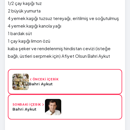
1/2 çay kaşığı tuz
2 büyük yumurta
4 yemek kaşığı tuzsuz tereyağı, eritilmiş ve soğutulmuş
4 yemek kaşığı kanola yağı
1 bardak süt
1 çay kaşığı limon özü
kaba şeker ve rendelenmiş hindistan cevizi (isteğe
bağlı, üstleri serpmek için) Afiyet Olsun Bahri Aykut
ÖNCEKİ İÇERİK
Bahri Aykut
SONRAKİ İÇERİK
Bahri Aykut