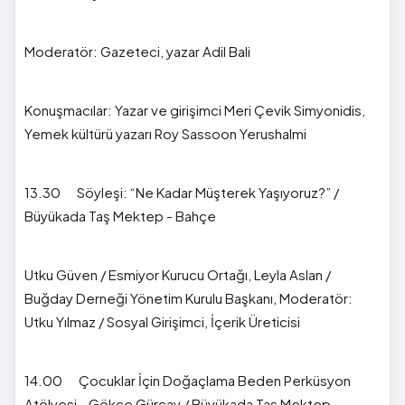
Moderatör: Gazeteci, yazar Adil Bali
Konuşmacılar: Yazar ve girişimci Meri Çevik Simyonidis,
Yemek kültürü yazarı Roy Sassoon Yerushalmi
13.30 Söyleşi: “Ne Kadar Müşterek Yaşıyoruz?” /
Büyükada Taş Mektep - Bahçe
Utku Güven / Esmiyor Kurucu Ortağı, Leyla Aslan /
Buğday Derneği Yönetim Kurulu Başkanı, Moderatör:
Utku Yılmaz / Sosyal Girişimci, İçerik Üreticisi
14.00 Çocuklar İçin Doğaçlama Beden Perküsyon
Atölyesi - Gökçe Gürçay / Büyükada Taş Mektep -