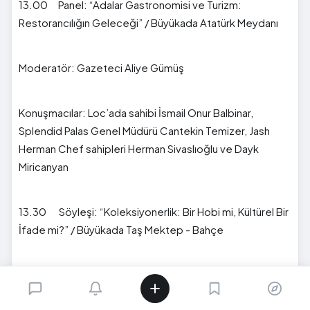
13.00 Panel: “Adalar Gastronomisi ve Turizm:
Restorancılığın Geleceği” / Büyükada Atatürk Meydanı
Moderatör: Gazeteci Aliye Gümüş
Konuşmacılar: Loc’ada sahibi İsmail Onur Balbinar,
Splendid Palas Genel Müdürü Cantekin Temizer, Jash
Herman Chef sahipleri Herman Sivaslıoğlu ve Dayk
Miricanyan
13.30 Söyleşi: “Koleksiyonerlik: Bir Hobi mi, Kültürel Bir
İfade mi?” / Büyükada Taş Mektep - Bahçe
Kağan Atsüren, Altuğ Şenel