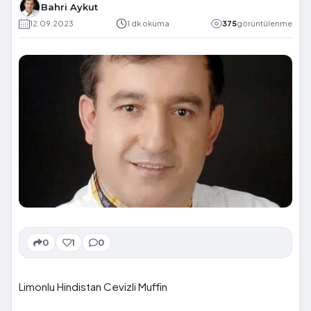
Bahri Aykut
12.09.2023
1 dk okuma
375
görüntülenme
0
1
0
Limonlu Hindistan Cevizli Muffin