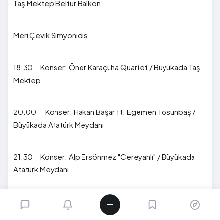
Taş Mektep Beltur Balkon
Meri Çevik Simyonidis
18.30 Konser: Öner Karaçuha Quartet / Büyükada Taş
Mektep
20.00 Konser: Hakan Başar ft. Egemen Tosunbaş /
Büyükada Atatürk Meydanı
21.30 Konser: Alp Ersönmez "Cereyanlı" / Büyükada
Atatürk Meydanı
20.00 Konser: Bilal Karaman “Manouche a la Turca” /
Heybeliada Pazar Meydanı