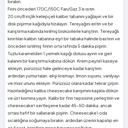
bırakın.
Fırını önceden 170C/150C Fan/Gaz 3'e ısıtın.
20 cm/8 inçlik kelepçeli kalıbın tabanını yağlayın ve bir
disk pişirme kağıdıyla hizalayın. Tereyağını eritin ve bir
karıştırma kabında kırılmış bisküvilerle karıştırın. Tereyağlı
kırıntıları kalıbın tabanına eşit bir tabaka halinde bastırın ve
önceden ısıtılmış fırının orta rafında 5 dakika pişirin.
Tuzlu karamelden 1 yemek kaşığı dolusu ayırın ve geri
kalanını bir karıştırma kabına dökün. Krem peyniri kaseye
ekleyin, pürüzsüz hale gelinceye kadar karıştırın,
ardından yumurtaları, ekşi kremayı, limon suyunu, vanilyayı
ve mısır ununu ekleyin. Pürüzsüz olana kadar tekrar çırpın.
Hazırladığınız kalıba cheesecake karışımını kaşıkla dökün
ve üst kısmına yayın. Kalıbı bir fırın tepsisine yerleştirin ve
cheesecake'i sertleşene kadar 45-50 dakika, ancak
ortası hafif bir sallanarak pişirin. Cheesecake'i oda
sıcaklığına soğumaya bırakın, ardından üzerini kapatıp en
az 4 saat, tercihen gece boyunca soğutun.