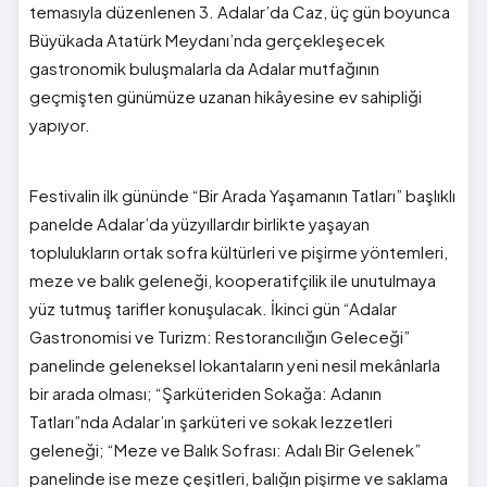
temasıyla düzenlenen 3. Adalar’da Caz, üç gün boyunca
Büyükada Atatürk Meydanı’nda gerçekleşecek
gastronomik buluşmalarla da Adalar mutfağının
geçmişten günümüze uzanan hikâyesine ev sahipliği
yapıyor.
Festivalin ilk gününde “Bir Arada Yaşamanın Tatları” başlıklı
panelde Adalar’da yüzyıllardır birlikte yaşayan
toplulukların ortak sofra kültürleri ve pişirme yöntemleri,
meze ve balık geleneği, kooperatifçilik ile unutulmaya
yüz tutmuş tarifler konuşulacak. İkinci gün “Adalar
Gastronomisi ve Turizm: Restorancılığın Geleceği”
panelinde geleneksel lokantaların yeni nesil mekânlarla
bir arada olması; “Şarküteriden Sokağa: Adanın
Tatları”nda Adalar’ın şarküteri ve sokak lezzetleri
geleneği; “Meze ve Balık Sofrası: Adalı Bir Gelenek”
panelinde ise meze çeşitleri, balığın pişirme ve saklama