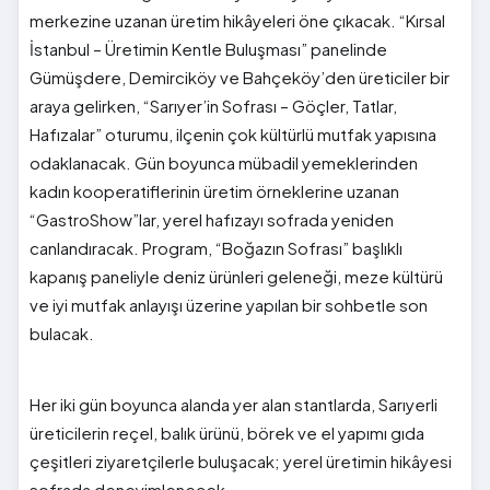
merkezine uzanan üretim hikâyeleri öne çıkacak. “Kırsal
İstanbul – Üretimin Kentle Buluşması” panelinde
Gümüşdere, Demirciköy ve Bahçeköy’den üreticiler bir
araya gelirken, “Sarıyer’in Sofrası – Göçler, Tatlar,
Hafızalar” oturumu, ilçenin çok kültürlü mutfak yapısına
odaklanacak. Gün boyunca mübadil yemeklerinden
kadın kooperatiflerinin üretim örneklerine uzanan
“GastroShow”lar, yerel hafızayı sofrada yeniden
canlandıracak. Program, “Boğazın Sofrası” başlıklı
kapanış paneliyle deniz ürünleri geleneği, meze kültürü
ve iyi mutfak anlayışı üzerine yapılan bir sohbetle son
bulacak.
Her iki gün boyunca alanda yer alan stantlarda, Sarıyerli
üreticilerin reçel, balık ürünü, börek ve el yapımı gıda
çeşitleri ziyaretçilerle buluşacak; yerel üretimin hikâyesi
sofrada deneyimlenecek.