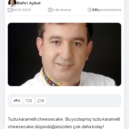
Bahri Aykut
04.10.2023
2 dk okuma
335
görüntülenme
0
2
0
Tuzlu karamelli cheesecake. Bu yozlaşmış tuzlu karamelli
cheesecake düşündüğünüzden çok daha kolay!