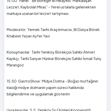
15.00 Panel: “Bir Böreğin İki Hikâyesi: Markalaşan
Lezzet, Kaybolan Miras” - Yerel ustalarla gelenekten
markaya uzanan bir lezzet tartışması.
Moderatör: Yemek Tarihi Araştırmacısı, Bi Dünya Börek
Kitabının Yazarı Ayfer Yavi
Konuşmacılar: Tarihi Yeniköy Börekçisi Sahibi Ahmet
Kayıkçı, Tarihi Sarıyer Hünkar Börekçisi Sahibi İsmail Tunç
Marangoz
15.50 GastroShow: Midye Dolma - Boğaz mutfağının
klasiği midye dolmanın yapım süreci hakkında
bilgilendirme ve uygulamalı gösterim
Uygulayıcılar: S.S. Yeniköy Su Ürünleri Kooperatifi