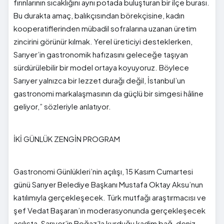
fırınlarının sıcaklığını aynı potada buluşturan bir ilçe burası.
Bu durakta amaç, balıkçısından börekçisine, kadın
kooperatiflerinden mübadil sofralarına uzanan üretim
zincirini görünür kılmak. Yerel üreticiyi desteklerken,
Sarıyer’in gastronomik hafızasını geleceğe taşıyan
sürdürülebilir bir model ortaya koyuyoruz. Böylece
Sarıyer yalnızca bir lezzet durağı değil, İstanbul’un
gastronomi markalaşmasının da güçlü bir simgesi hâline
geliyor,” sözleriyle anlatıyor.
İKİ GÜNLÜK ZENGİN PROGRAM
Gastronomi Günlükleri’nin açılışı, 15 Kasım Cumartesi
günü Sarıyer Belediye Başkanı Mustafa Oktay Aksu’nun
katılımıyla gerçekleşecek. Türk mutfağı araştırmacısı ve
şef Vedat Başaran’ın moderasyonunda gerçekleşecek
açılışta, Sarıyer’in Boğaz’la kurduğu kadim bağ, deniz