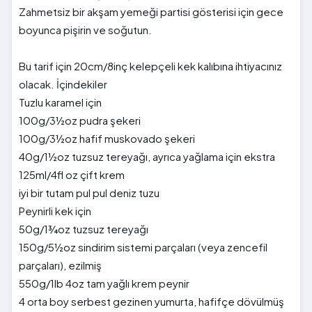
Zahmetsiz bir akşam yemeği partisi gösterisi için gece
boyunca pişirin ve soğutun.
Bu tarif için 20cm/8inç kelepçeli kek kalıbına ihtiyacınız
olacak. İçindekiler
Tuzlu karamel için
100g/3½oz pudra şekeri
100g/3½oz hafif muskovado şekeri
40g/1½oz tuzsuz tereyağı, ayrıca yağlama için ekstra
125ml/4fl oz çift krem
iyi bir tutam pul pul deniz tuzu
Peynirli kek için
50g/1¾oz tuzsuz tereyağı
150g/5½oz sindirim sistemi parçaları (veya zencefil
parçaları), ezilmiş
550g/1lb 4oz tam yağlı krem ​​peynir
4 orta boy serbest gezinen yumurta, hafifçe dövülmüş