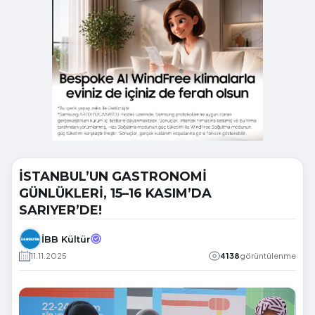
İSTANBUL’UN GASTRONOMİ
GÜNLÜKLERİ, 15–16 KASIM’DA
SARIYER’DE!
İBB Kültür
11.11.2025
4138
görüntülenme