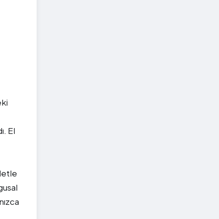
eki
ı. El
detle
gusal
lnızca