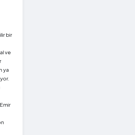
ir bir
al ve
r
n ya
iyor.
u
 Emir
on