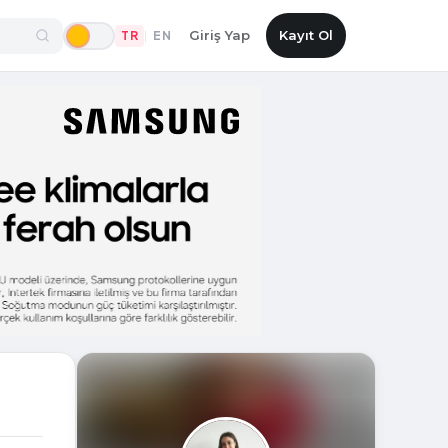
Giriş Yap
Kayıt Ol
TR
EN
|