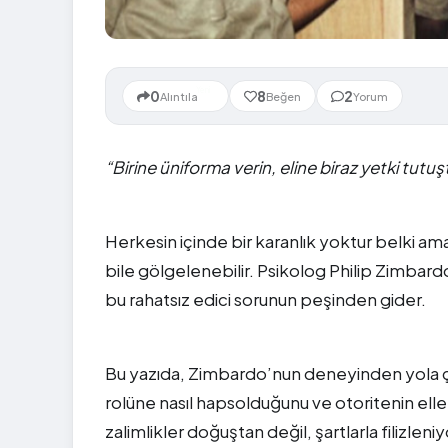
Yeni
0
8
2
Alıntıla
Beğen
Yorum
“Birine üniforma verin, eline biraz yetki tutu
Herkesin içinde bir karanlık yoktur belki ama
bile gölgelenebilir. Psikolog Philip Zimbar
bu rahatsız edici sorunun peşinden gider.
Bu yazıda, Zimbardo’nun deneyinden yola çık
rolüne nasıl hapsolduğunu ve otoritenin elle
zalimlikler doğuştan değil, şartlarla filizleniy