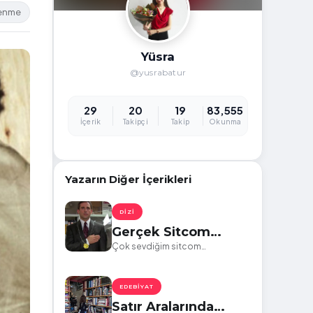
lenme
Yüsra
@yusrabatur
29
20
19
83,555
İçerik
Takipçi
Takip
Okunma
Yazarın Diğer İçerikleri
DIZI
Gerçek Sitcom
İzleyicileri İçin
Çok sevdiğim sitcom
dizilerinden bazı karakterler.
Karakter Testi
Umarım sizler de testi çözerken
eğlenirsiniz.
EDEBIYAT
Satır Aralarında