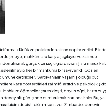
iforma, düdük ve polislerden alınan coplar verildi. Elind
sertleşmeye, mahkûmlara karşı aşağılayıcı ve zalimce
den alınarak gerçek bir suçlu gibi davranışlara maruz kald
yle seslenilmeyip her bir mahkuma bir sayı verildi. Gözleri
ölümüne getirildiler. Gardiyanların yaşamış olduğu güç
re karşı gösterdikleri zalimliği artırdı ve psikolojik şid
dı. Mahkum öğrenciler çaresizleşti, boyun eğdi, hatta duy
nan deney altı gün içinde durdurulmak zorunda kaldı.Bu, ya
 nasıl biçim değiştirdiğinin kanıtıydı. Zimbardo, deneyin