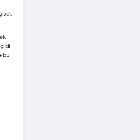
şladı.
kek
çildi
e bu