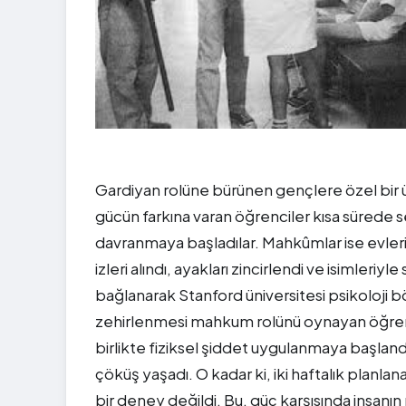
Gardiyan rolüne bürünen gençlere özel bir ün
gücün farkına varan öğrenciler kısa sürede 
davranmaya başladılar. Mahkûmlar ise evlerin
izleri alındı, ayakları zincirlendi ve isimleri
bağlanarak Stanford üniversitesi psikoloji b
zehirlenmesi mahkum rolünü oynayan öğrencile
birlikte fiziksel şiddet uygulanmaya başlan
çöküş yaşadı. O kadar ki, iki haftalık planla
bir deney değildi. Bu, güç karşısında insanın