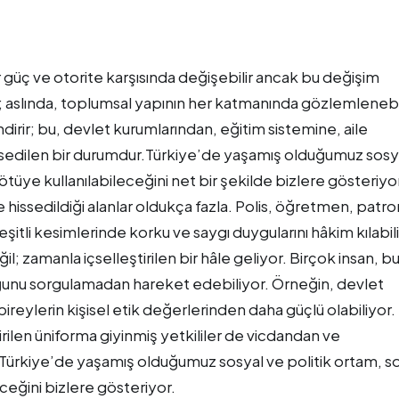
r güç ve otorite karşısında değişebilir ancak bu değişim
ğil; aslında, toplumsal yapının her katmanında gözlemlenebil
endirir; bu, devlet kurumlarından, eğitim sistemine, aile
issedilen bir durumdur.Türkiye’de yaşamış olduğumuz sosy
ötüye kullanılabileceğini net bir şekilde bizlere gösteriyo
 hissedildiği alanlar oldukça fazla. Polis, öğretmen, patro
çeşitli kesimlerinde korku ve saygı duygularını hâkim kılabil
l; zamanla içselleştirilen bir hâle geliyor. Birçok insan, b
duğunu sorgulamadan hareket edebiliyor. Örneğin, devlet
, bireylerin kişisel etik değerlerinden daha güçlü olabiliyor.
rilen üniforma giyinmiş yetkililer de vicdandan ve
 Türkiye’de yaşamış olduğumuz sosyal ve politik ortam, s
ceğini bizlere gösteriyor.