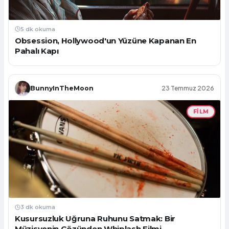
5 dk okuma
Obsession, Hollywood'un Yüzüne Kapanan En
Pahalı Kapı
BunnyInTheMoon
23 Temmuz 2026
FILM
3 dk okuma
Kusursuzluk Uğruna Ruhunu Satmak: Bir
Müzisyenin Gözünden Whiplash Filmi