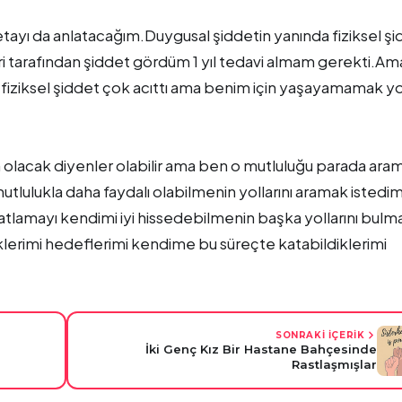
ayı da anlatacağım.Duygusal şiddetin yanında fiziksel şi
 tarafından şiddet gördüm 1 yıl tedavi almam gerekti.Am
fiziksel şiddet çok acıttı ama benim için yaşayamamak y
ın olacak diyenler olabilir ama ben o mutluluğu parada ar
tlulukla daha faydalı olabilmenin yollarını aramak isted
atlamayı kendimi iyi hissedebilmenin başka yollarını bulm
rimi hedeflerimi kendime bu süreçte katabildiklerimi
SONRAKİ İÇERİK
İki Genç Kız Bir Hastane Bahçesinde
Rastlaşmışlar