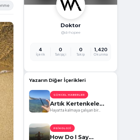
lenme
Doktor
@drhopee
4
0
0
1,420
İçerik
Takipçi
Takip
Okunma
Yazarın Diğer İçerikleri
GÜNCEL HABERLER
Artık Kertenkele
Olmak İstemiyorum
Hayatta kalmaya çalışan bir
doktorun güncesi
PSIKOLOJI
How Do I Say