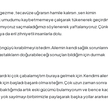
 gezme ,tecavüze uğrarsın hamile kalırsın ,sen kimin
rak umudumu kaybetmemeye çalışarak tükenerek geçirdi
amıyoruz saçmaladığımızı söylenerek yaftalanıyoruz.Çün
da eril zihniyetli insanlarla dolu.
ngüyü kırabilmeyi istedim.Ailemin kendi sağlık sorunları
astalıkların doğurabileceği sonuçları bildiğim için durmak
ardı ki çok çabalamıştım buraya gelmek için.Kendimi ail
için başladı başarılı olma isteğim.Çok uzun zaman sonra
p baktığımda artık eski gücümü bulamıyorum ve bence ka
yok sayılmayı birbirimizle paylaşarak başka yollar ararke