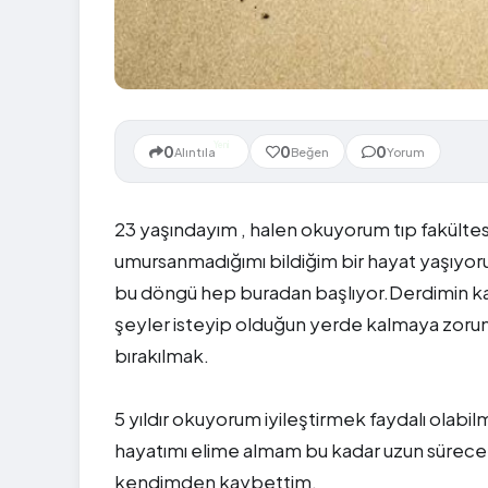
Yeni
0
0
0
Alıntıla
Beğen
Yorum
23 yaşındayım , halen okuyorum tıp fakül
umursanmadığımı bildiğim bir hayat yaşıyo
bu döngü hep buradan başlıyor.Derdimin k
şeyler isteyip olduğun yerde kalmaya zorunl
bırakılmak.
5 yıldır okuyorum iyileştirmek faydalı olab
hayatımı elime almam bu kadar uzun süreceğ
kendimden kaybettim.