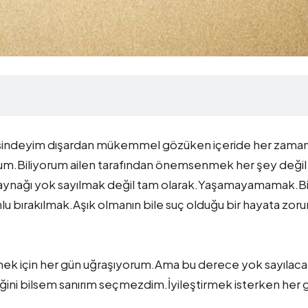
tesindeyim dışardan mükemmel gözüken içeride her zama
rum.Biliyorum ailen tarafından önemsenmek her şey deği
aynağı yok sayılmak değil tam olarak.Yaşamayamamak.Bi
u bırakılmak.Aşık olmanın bile suç olduğu bir hayata zoru
ilmek için her gün uğraşıyorum.Ama bu derece yok sayılac
ini bilsem sanırım seçmezdim.İyileştirmek isterken her 