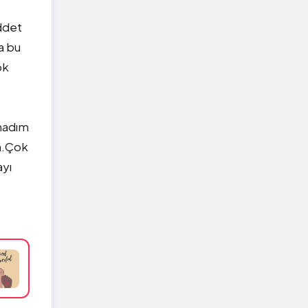
ddet
a bu
ok
amadım
im.Çok
ayı