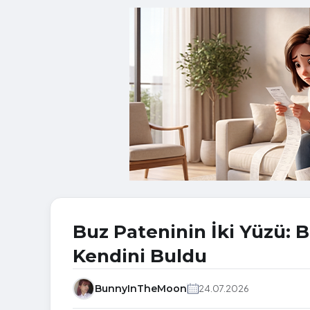
Buz Pateninin İki Yüzü: Bi
Kendini Buldu
BunnyInTheMoon
24.07.2026