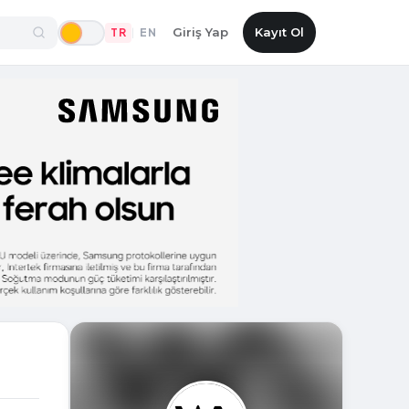
Giriş Yap
Kayıt Ol
TR
EN
|