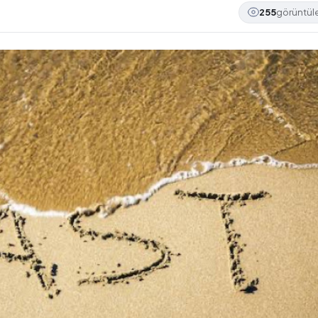
255
görüntü