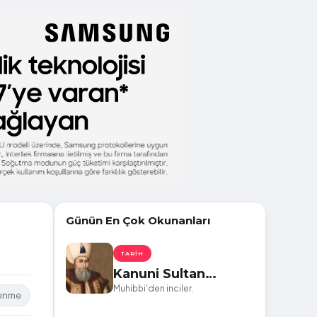
Günün En Çok Okunanları
TARIH
Kanuni Sultan
Süleyman'ın
Muhibbi'den inciler.
lenme
Kaleminden Dökülen