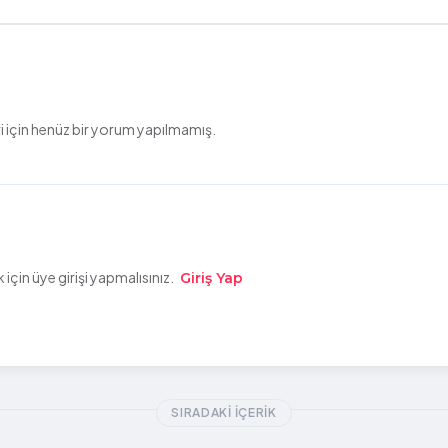
 için henüz bir yorum yapılmamış.
çin üye girişi yapmalısınız.
Giriş Yap
SIRADAKI İÇERIK