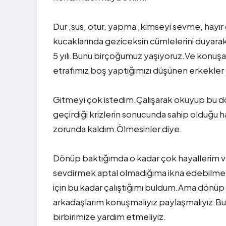
Dur ,sus, otur, yapma ,kimseyi sevme, hayır
kucaklarında geziceksin cümlelerini duya
5 yılı.Bunu birçoğumuz yaşıyoruz.Ve konuş
etrafımız boş yaptığımızı düşünen erkekler ya 
Gitmeyi çok istedim.Çalışarak okuyup bu dö
geçirdiği krizlerin sonucunda sahip olduğu h
zorunda kaldım.Ölmesinler diye.
Dönüp baktığımda o kadar çok hayallerim v
sevdirmek aptal olmadığıma ikna edebilmek 
için bu kadar çalıştığımı buldum.Ama dönü
arkadaşlarım konuşmalıyız paylaşmalıyız.Bu 
birbirimize yardım etmeliyiz.