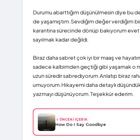
Durumu abarttığım düşünülmesin diye bu det
de yaşamıştım.Sevdiğim değer verdiğim biri
karantina sürecinde dönüp bakıyorum evet 
sayılmak kadar değildi.
Biraz daha sabret çok iyi bir maaş ve hayat
sadece kalbimden geçtiği gibi yaşamak o mu
uzun süredir sabrediyorum.Anlatıp biraz rah
umuyorum.Hikayemi daha detaylı düşündükle
yazmayı düşünüyorum.Teşekkür ederim.
ÖNCEKİ İÇERİK
How Do I Say Goodbye