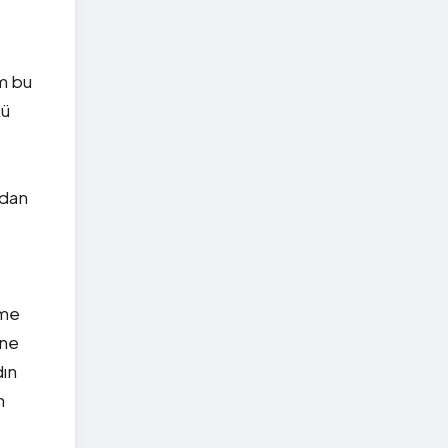
m bu
kü
ndan
eme
 ne
dın
n