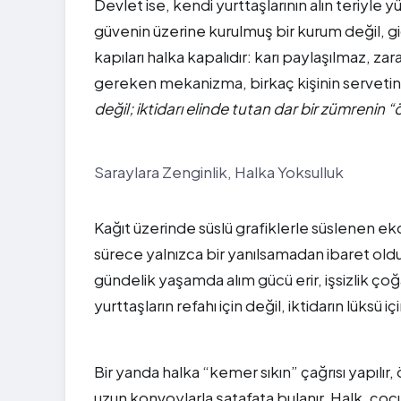
Devlet ise, kendi yurttaşlarının alın teriyl
güvenin üzerine kurulmuş bir kurum değil, g
kapıları halka kapalıdır: karı paylaşılmaz, zara
gereken mekanizma, birkaç kişinin servetini
değil; iktidarı elinde tutan dar bir zümrenin “
Saraylara Zenginlik, Halka Yoksulluk
Kağıt üzerinde süslü grafiklerle süslenen e
sürece yalnızca bir yanılsamadan ibaret old
gündelik yaşamda alım gücü erir, işsizlik ço
yurttaşların refahı için değil, iktidarın lüksü iç
Bir yanda halka “kemer sıkın” çağrısı yapılır,
uzun konvoylarla şatafata bulanır. Halk, çoc