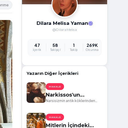
lenme
Dilara Melisa Yaman
@DilaraMelisa
47
58
1
269K
İçerik
Takipçi
Takip
Okunma
Yazarın Diğer İçerikleri
MAKALE
Narkissos'un
Aynasından Dorian
Narsisizmin antik köklerinden
günümüzün toksik ilişkilerine bir
Gray'e: İçsel Yolculuk
bakış: Mitoloji ve Edebiyatın
ve Günümüz İlişkileri
Aynaları
MAKALE
Mitlerin İçindeki