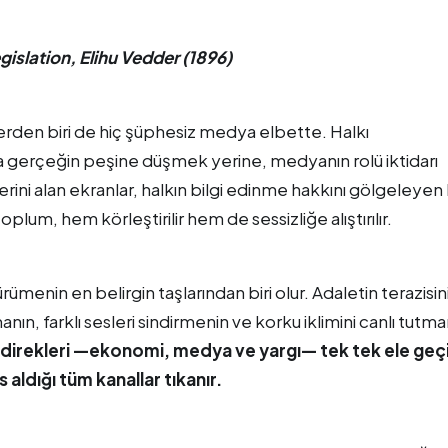
gislation, Elihu Vedder (1896)
erden biri de hiç şüphesiz medya elbette. Halkı
a gerçeğin peşine düşmek yerine, medyanın rolü iktidarı
 yerini alan ekranlar, halkın bilgi edinme hakkını gölgeleyen 
m, hem körleştirilir hem de sessizliğe alıştırılır.
ümenin en belirgin taşlarından biri olur. Adaletin terazisin
ın, farklı sesleri sindirmenin ve korku iklimini canlı tutma
 direkleri —ekonomi, medya ve yargı— tek tek ele geçir
aldığı tüm kanallar tıkanır.