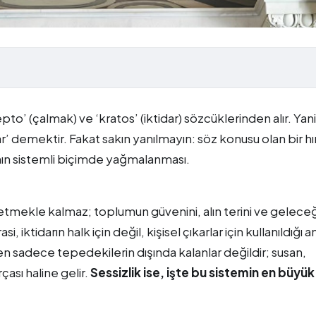
to’ (çalmak) ve ‘kratos’ (iktidar) sözcüklerinden alır. Yani
r’ demektir. Fakat sakın yanılmayın: söz konusu olan bir hır
ının sistemli biçimde yağmalanması.
tmekle kalmaz; toplumun güvenini, alın terini ve gelece
ktidarın halk için değil, kişisel çıkarlar için kullanıldığı 
n sadece tepedekilerin dışında kalanlar değildir; susan,
sı haline gelir.
Sessizlik ise, işte bu sistemin en büyük