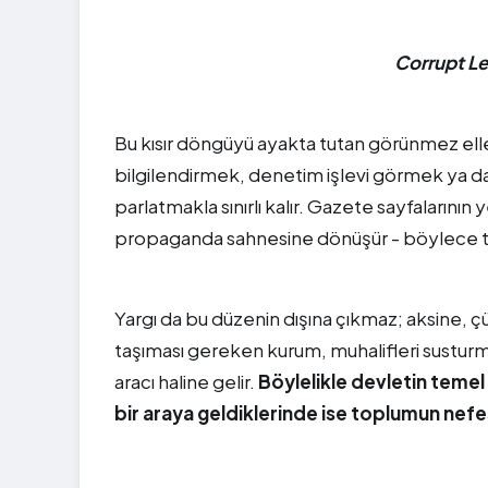
Corrupt Le
Bu kısır döngüyü ayakta tutan görünmez ell
bilgilendirmek, denetim işlevi görmek ya d
parlatmakla sınırlı kalır. Gazete sayfalarının
propaganda sahnesine dönüşür - böylece toplu
Yargı da bu düzenin dışına çıkmaz; aksine, çür
taşıması gereken kurum, muhalifleri susturman
aracı haline gelir.
Böylelikle devletin temel
bir araya geldiklerinde ise toplumun nefes 