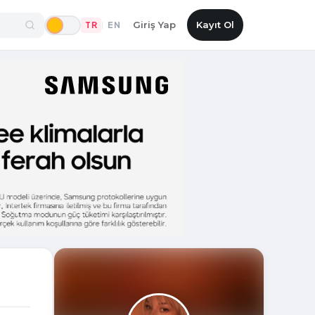
Giriş Yap
Kayıt Ol
TR
EN
|