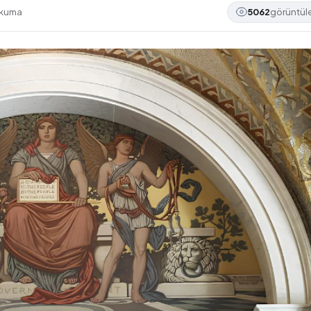
okuma
5062
görüntü