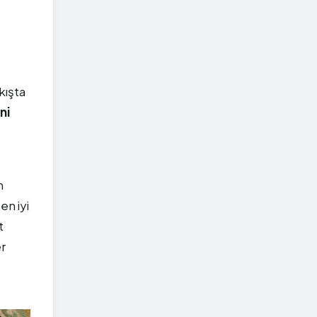
akışta
ni
m
en iyi
t
er