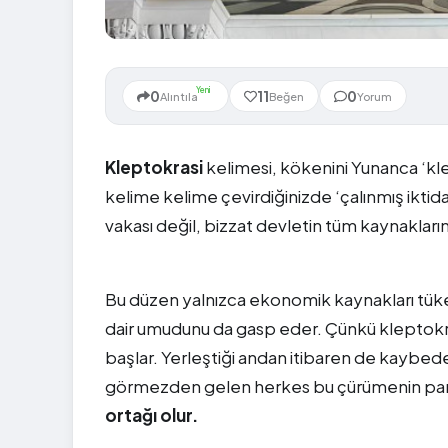
Yeni
0
11
0
Alıntıla
Beğen
Yorum
Kleptokrasi
kelimesi, kökenini Yunanca ‘klep
kelime kelime çevirdiğinizde ‘çalınmış iktida
vakası değil, bizzat devletin tüm kaynaklar
Bu düzen yalnızca ekonomik kaynakları tüke
dair umudunu da gasp eder. Çünkü kleptokrasi, i
başlar. Yerleştiği andan itibaren de kaybede
görmezden gelen herkes bu çürümenin parça
ortağı olur.