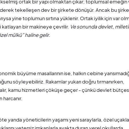
e yükselmiş ortak bir yapı olmaktan çıkar; toplumsal emeğin
iderek tekelleşen dev bir şirkete dönüşür. Ancak bu şirke
rıysa yine toplumun sırtına yüklenir. Ortak iyilik için var ol
 katlayan bir makineye çevrilir.
Ve sonunda devlet, milleti
özel mülkü” haline gelir.
konomik büyüme masallarının ise, halkın cebine yansımadığ
uğunu söyleyebiliriz. Rakamlar yukarı doğru tırmanırken,
ğalır, kamu hizmetleri çöküşe geçer - çünkü devlet bütçes
in harcanır.
 öte yanda yöneticilerin yaşamı yeni saraylarla, özel uçakla
uklarını yetersiz imkanlarla ayakta duran yerel okullarda