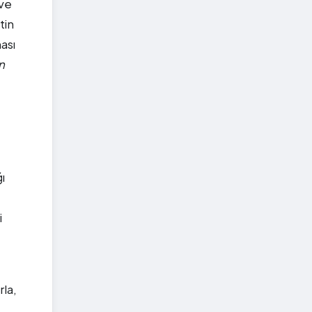
 ve
tin
ması
n
ı
i
rla,