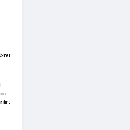
birer
i
nın
ilir;