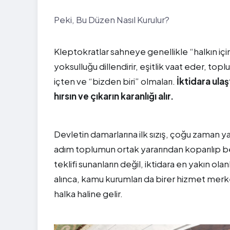
Peki, Bu Düzen Nasıl Kurulur?
Kleptokratlar sahneye genellikle “halkın iç
yoksulluğu dillendirir, eşitlik vaat eder, topl
içten ve “bizden biri” olmaları.
İktidara ulaş
hırsın ve çıkarın karanlığı alır.
Devletin damarlarına ilk sızış, çoğu zaman 
adım toplumun ortak yararından koparılıp belir
teklifi sunanların değil, iktidara en yakın ol
alınca, kamu kurumları da birer hizmet merke
halka haline gelir.