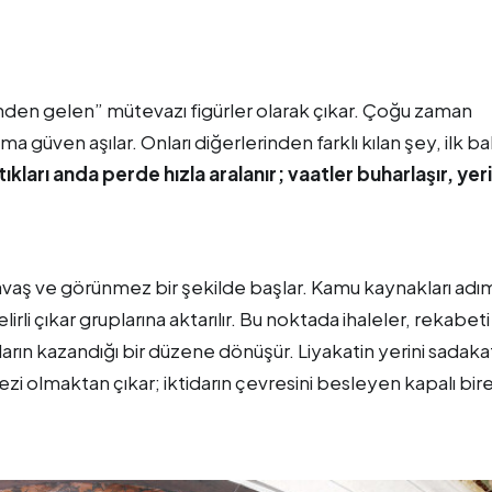
inden gelen” mütevazı figürler olarak çıkar. Çoğu zaman
uma güven aşılar. Onları diğerlerinden farklı kılan şey, ilk b
tıkları anda perde hızla aralanır; vaatler buharlaşır, yeri
yavaş ve görünmez bir şekilde başlar. Kamu kaynakları adı
li çıkar gruplarına aktarılır. Bu noktada ihaleler, rekabeti 
anların kazandığı bir düzene dönüşür. Liyakatin yerini sadaka
zi olmaktan çıkar; iktidarın çevresini besleyen kapalı bir