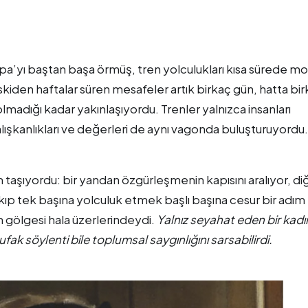
rupa’yı baştan başa örmüş, tren yolculukları kısa sürede m
skiden haftalar süren mesafeler artık birkaç gün, hatta bi
ç olmadığı kadar yakınlaşıyordu. Trenler yalnızca insanları
alışkanlıkları ve değerleri de aynı vagonda buluşturuyordu.
am taşıyordu: bir yandan özgürleşmenin kapısını aralıyor, di
ıkıp tek başına yolculuk etmek başlı başına cesur bir adım
n gölgesi hala üzerlerindeydi.
Yalnız seyahat eden bir kadı
ufak söylenti bile toplumsal saygınlığını sarsabilirdi.