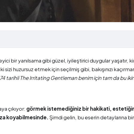
ici bir yanılsama gibi güzel, iyileştirici duygular yaşatır, ki
nki sizi huzursuz etmek için seçilmiş gibi, bakışınızı kaçırma
4 tarihli The Irritating Gentleman benim için tam da bu ikin
aya çıkıyor:
görmek istemediğiniz bir hakikati, estetiği
ınıza koyabilmesinde.
Şimdi gelin, bu eserin detaylarına bir