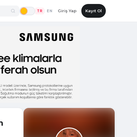
Giriş Yap
Kayıt Ol
TR
EN
|
n