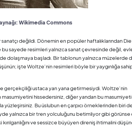
Kaynağı: Wikimedia Commons
r sanatçı değildi. Dönemin en popüler haftalıklarından Die
 bu sayede resimleri yalnızca sanat çevresinde değil, evl
de dolaşmaya başladı. Bir tablonun yalnızca müzelerde d
şünün; işte Woltze’nin resimleri böyle bir yaygınlığa sahip
iyle gerçekçiliği ustaca yan yana getirmesiydi. Woltze’nin
in masumiyetini hissedersiniz, diğer yandan bu masumiyet
rla yüzleşirsiniz. Bu üslubun en çarpıcı örneklerinden biri d
de yalnızca bir tren yolculuğunu betimliyor gibi görünse
 kırılganlığını ve sessizce büyüyen direniş ihtimalini düşün