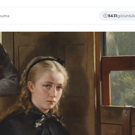
okuma
5431
görüntü