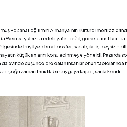
uş ve sanat eğitimini Almanya’nın kültürel merkezlerin
rda Weimar yalnızca edebiyatın değil, görsel sanatların da
gölgesinde büyüyen bu atmosfer, sanatçılar için eşsiz bir i
hayatın küçük anlarını konu edinmeye yöneldi. Pazarda s
 da evinde düşüncelere dalan insanlar onun tablolarında 
en çoğu zaman tanıdık bir duyguya kapılır, sanki kendi