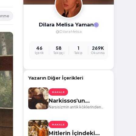
lenme
Dilara Melisa Yaman
@DilaraMelisa
46
58
1
269K
İçerik
Takipçi
Takip
Okunma
Yazarın Diğer İçerikleri
MAKALE
Narkissos'un
Aynasından Dorian
Narsisizmin antik köklerinden
günümüzün toksik ilişkilerine bir
Gray'e: İçsel Yolculuk
bakış: Mitoloji ve Edebiyatın
ve Günümüz İlişkileri
Aynaları
MAKALE
Mitlerin İçindeki