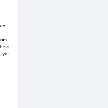
den
lham
ohbet
hayat