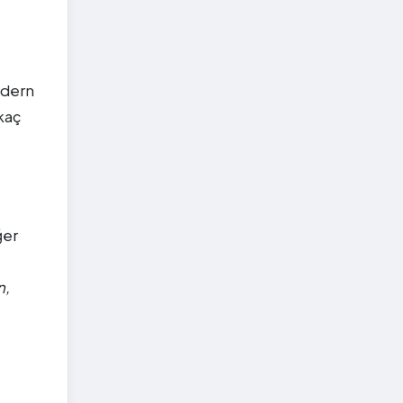
odern
rkaç
ğer
n,