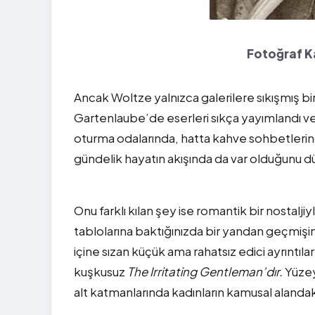
Fotoğraf 
Ancak Woltze yalnızca galerilere sıkışmış bi
Gartenlaube’de eserleri sıkça yayımlandı ve
oturma odalarında, hatta kahve sohbetlerin
gündelik hayatın akışında da var olduğunu dü
Onu farklı kılan şey ise romantik bir nostalj
tablolarına baktığınızda bir yandan geçmiş
içine sızan küçük ama rahatsız edici ayrıntıla
kuşkusuz
The Irritating Gentleman’dır.
Yüzey
alt katmanlarında kadınların kamusal alandaki