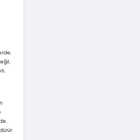
erde,
eğil,
ti.
in
e
 de,
dürür.