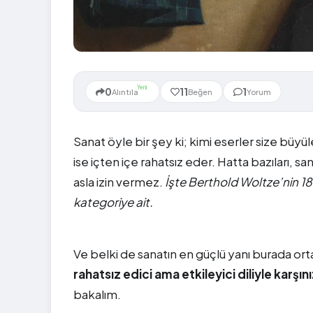
Yeni
0
11
1
Alıntıla
Beğen
Yorum
Sanat öyle bir şey ki; kimi eserler size büyüley
ise içten içe rahatsız eder. Hatta bazıları, sa
asla izin vermez.
İşte Berthold Woltze’nin 187
kategoriye ait.
Ve belki de sanatın en güçlü yanı burada ort
rahatsız edici ama etkileyici diliyle karş
bakalım.