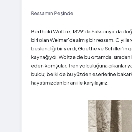
Ressamın Peşinde
Berthold Woltze, 1829’da Saksonya’da doğm
biri olan Weimar’da almış bir ressam. O yılla
beslendiği bir yerdi; Goethe ve Schiller’in 
kaynağıydı. Woltze de bu ortamda, sıradan 
eden komşular, tren yolculuğuna çıkanlar ya
buldu; belki de bu yüzden eserlerine bakark
hayatımızdan bir anı ile karşılaşırız.