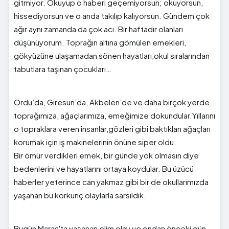
gitmiyor. Okuyup o haberi geçemiyorsun; okuyorsun,
hissediyorsun ve o anda takılıp kalıyorsun. Gündem çok
ağır aynı zamanda da çok acı. Bir haftadır olanları
düşünüyorum. Toprağın altına gömülen emekleri,
gökyüzüne ulaşamadan sönen hayatları,okul sıralarından
tabutlara taşınan çocukları…
Ordu’da, Giresun’da, Akbelen’de ve daha birçok yerde
toprağımıza, ağaçlarımıza, emeğimize dokundular.Yıllarını
o topraklara veren insanlar,gözleri gibi baktıkları ağaçları
korumak için iş makinelerinin önüne siper oldu.
Bir ömür verdikleri emek, bir günde yok olmasın diye
bedenlerini ve hayatlarını ortaya koydular. Bu üzücü
haberler yeterince can yakmaz gibi bir de okullarımızda
yaşanan bu korkunç olaylarla sarsıldık.
Bugün Maraş'ta yaşanan elim olay ve ondan önceki gün