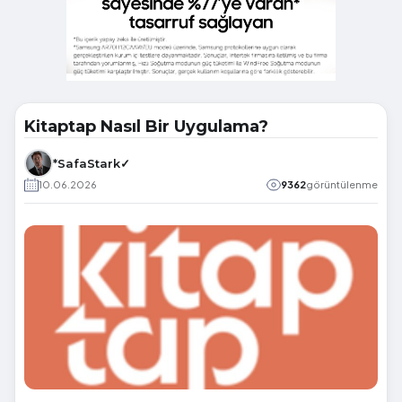
Kitaptap Nasıl Bir Uygulama?
*SafaStark✓
10.06.2026
9362
görüntülenme