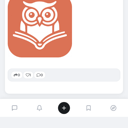
0
1
0
SIRADAKI İÇERIK