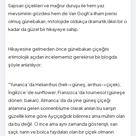
Sapsarı çiçekleri ve mağrur duruşu ile hem yaz
mevsiminin gözdesi hem de Van Gogh'a ilham perisi
olmuş günebakan, mitolojide oldukça dramatik lâkin bir o
kadar da güzel bir hikayeye sahip.
Hikayesine gelmeden önce günebakan çiçeğini
etimolojik açıdan incelememiz gerekirse bir blogda
şöyle anlatılıyor;
''Yunanca 'da Helianthus (heli->güneş, anthus->çiçek),
İngilizce 'de sunflower, Fransızca 'da tournesol (güneşe
dönen, bakan), Almanca 'da da yine güneş çiçeği
anlamına gelen sonnenblume olarak anılan bu sarışın
güzellik kime göre Ayçiçeğidir bilinmez ama mühim olan
da bu değil. O ince ama aynı zamanda gösterişli, sarı
saçlı, narin ve bolca faydaları olan bir çiçek olmanın