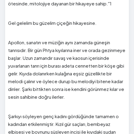
ötesinde, mitolojiye dayanan bir hikayeye sahip.''1
Gel gelelim bu güzelim çiçeğin hikayesine.
Apollon, sanatın ve müziğin aynı zamanda güneşin
tanrısıdır. Bir gün Phtya kıyılarına iner ve orada gezinmeye
başlar. Uzun zamandır savaş ve kaosun içerisinde
yuvarlanan tanrı için burası adeta cennetten bir köşe gibi
gelir. Kıyıda dolanırken kulağına eşsiz güzellikte bir
melodi çalınır ve öylece durup bu melodiyi bitene kadar
dinler. Şarkı bittikten sonra ise kendini görünmez kılar ve
sesin sahibine doğru ilerler.
Şarkıyı söyleyen genç kadını gördüğünde tamamen o
kadından etkilenmiştir. Kızıl gür saçları, bembeyaz
elbisesi ve boynunu süsleyen incisi ile kıyıdaki sudan