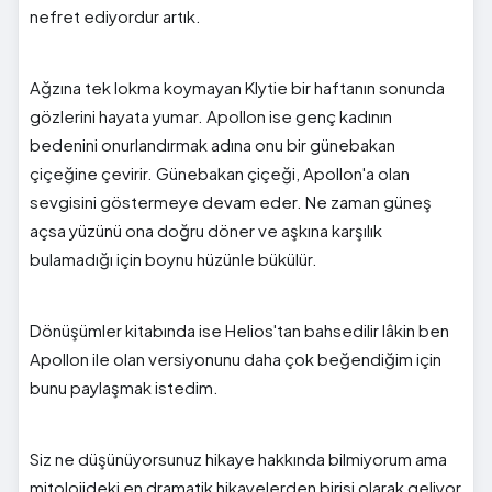
nefret ediyordur artık.
Ağzına tek lokma koymayan Klytie bir haftanın sonunda
gözlerini hayata yumar. Apollon ise genç kadının
bedenini onurlandırmak adına onu bir günebakan
çiçeğine çevirir. Günebakan çiçeği, Apollon'a olan
sevgisini göstermeye devam eder. Ne zaman güneş
açsa yüzünü ona doğru döner ve aşkına karşılık
bulamadığı için boynu hüzünle bükülür.
Dönüşümler kitabında ise Helios'tan bahsedilir lâkin ben
Apollon ile olan versiyonunu daha çok beğendiğim için
bunu paylaşmak istedim.
Siz ne düşünüyorsunuz hikaye hakkında bilmiyorum ama
mitolojideki en dramatik hikayelerden birisi olarak geliyor