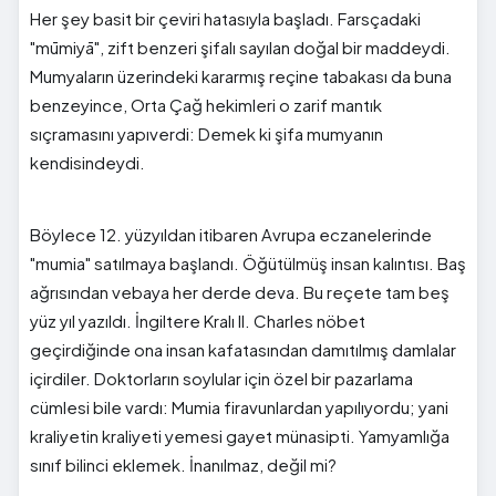
Her şey basit bir çeviri hatasıyla başladı. Farsçadaki
"mūmiyā", zift benzeri şifalı sayılan doğal bir maddeydi.
Mumyaların üzerindeki kararmış reçine tabakası da buna
benzeyince, Orta Çağ hekimleri o zarif mantık
sıçramasını yapıverdi: Demek ki şifa mumyanın
kendisindeydi.
Böylece 12. yüzyıldan itibaren Avrupa eczanelerinde
"mumia" satılmaya başlandı. Öğütülmüş insan kalıntısı. Baş
ağrısından vebaya her derde deva. Bu reçete tam beş
yüz yıl yazıldı. İngiltere Kralı II. Charles nöbet
geçirdiğinde ona insan kafatasından damıtılmış damlalar
içirdiler. Doktorların soylular için özel bir pazarlama
cümlesi bile vardı: Mumia firavunlardan yapılıyordu; yani
kraliyetin kraliyeti yemesi gayet münasipti. Yamyamlığa
sınıf bilinci eklemek. İnanılmaz, değil mi?