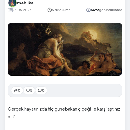
mehlika
26.05.2026
5 dk okuma
5692
görüntülenme
0
5
0
Gerçek hayatınızda hiç günebakan çiçeği ile karşılaştınız
mı?