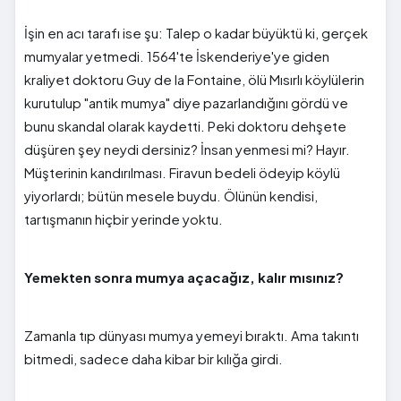
İşin en acı tarafı ise şu: Talep o kadar büyüktü ki, gerçek
mumyalar yetmedi. 1564'te İskenderiye'ye giden
kraliyet doktoru Guy de la Fontaine, ölü Mısırlı köylülerin
kurutulup "antik mumya" diye pazarlandığını gördü ve
bunu skandal olarak kaydetti. Peki doktoru dehşete
düşüren şey neydi dersiniz? İnsan yenmesi mi? Hayır.
Müşterinin kandırılması. Firavun bedeli ödeyip köylü
yiyorlardı; bütün mesele buydu. Ölünün kendisi,
tartışmanın hiçbir yerinde yoktu.
Yemekten sonra mumya açacağız, kalır mısınız?
Zamanla tıp dünyası mumya yemeyi bıraktı. Ama takıntı
bitmedi, sadece daha kibar bir kılığa girdi.