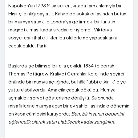
Napolyon'un 1798 Mısır seferi, kıtada tam anlamıyla bir
Mısır çılgınlığı başlattı. Kahire'de sokak ortasından bütün
bir mumya satın alıp Londra'ya getirmek, bir turistin
magnet alması kadar sıradan bir işlemdi. Viktorya
sosyetesi, ithal ettikleri bu ölülerle ne yapacaklarını
çabuk buldu: Parti!
Başlarda işe bilimsel bir cila çekildi. 1834'te cerrah
Thomas Pettigrew, Kraliyet Cerrahlar Koleji'nde seyirci
önünde bir mumya açtığında, bu hâlâ "tıbbi etkinlik" diye
yutturulabiliyordu. Ama cila çabuk döküldü. Mumya
açmak bir servet gösterisine dönüştü. Salonunda
misafirlerine mumya açan bir ev sahibi, aslında o dönemin
en kaba cümlesini kuruyordu:
Ben, bir insanın bedenini
eğlencelik olarak satın alabilecek kadar zenginim.