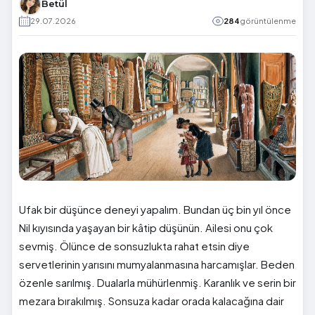
Betül
29.07.2026
284
görüntülenme
Ufak bir düşünce deneyi yapalım. Bundan üç bin yıl önce
Nil kıyısında yaşayan bir kâtip düşünün. Ailesi onu çok
sevmiş. Ölünce de sonsuzlukta rahat etsin diye
servetlerinin yarısını mumyalanmasına harcamışlar. Beden
özenle sarılmış. Dualarla mühürlenmiş. Karanlık ve serin bir
mezara bırakılmış. Sonsuza kadar orada kalacağına dair