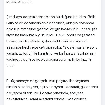
sessiz bir sözle.
Şimdi aynı adamın nerede son bulduğuna bakalım. Belki
Paris'te bir eczanenin arka odasında, pirinç bir havanda
dövülüp toz haline getirildi ve gut hastası bir tüccara şifa
niyetine kaşık kaşık yutturuldu. Belki Londra'da şatafatlı
bir yemek davetinde, çakırkeyif konukların alkışları
eşliğinde hediye paketi gibi açıldı. Ya da en şairane sonu
yaşadı: Ezildi, ziftle karıştırıldı ve bir İngiliz aristokratının
yağlıboya portresinde yanağına vuran hafif bir kızartı
oldu.
Bu üç senaryo da gerçek. Avrupa yüzyıllar boyunca
Mısır'ın ölülerini yedi, açtı ve boyadı. Utanarak, gizlenerek
de yapmadılar bunu. Eczane raflarında, sosyete
davetlerinde, sanat akademilerinde. Göz önünde.