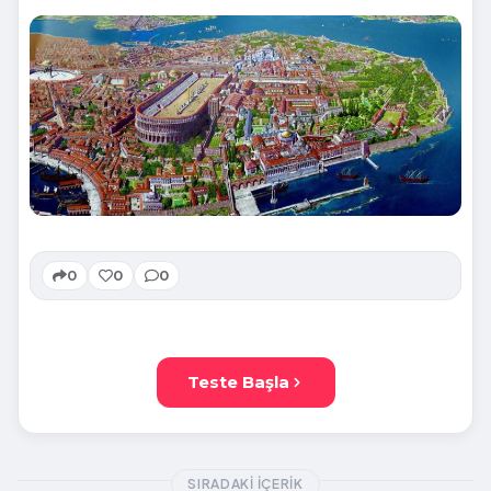
0
0
0
Teste Başla
SIRADAKI İÇERIK