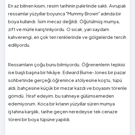
En az bilinen kısım, resim tarihinin paletinde saklı. Avrupalı
ressamlar yüzyıllar boyunca "Mummy Brown" adında bir
boya kullandı. İsim mecaz değildi. Öğütülmüş mumya,
zift ve mürle karıştırılıyordu. O sıcak, yarı saydam
kahverengi, en çok ten renklerinde ve gölgelerde tercih
ediliyordu.
Ressamların çoğu bunu bilmiyordu. Öğrenenlerin tepkisi
ise başlı başına bir hikâye. Edward Burne-Jones bir pazar
sohbetinde gerçeği öğrenince atölyesine koştu, tüpü
aldı, bahçesine küçük bir mezar kazdı ve boyasını törenle
gömdü. İtiraf edeyim, bu sahneye gülümsemeden
edemiyorum. Koca bir kıtanın yüzyıllar süren mumya
iştahına karşılık, tarihe geçen neredeyse tek cenaze
töreni bir boya tüpüne yapıldı.