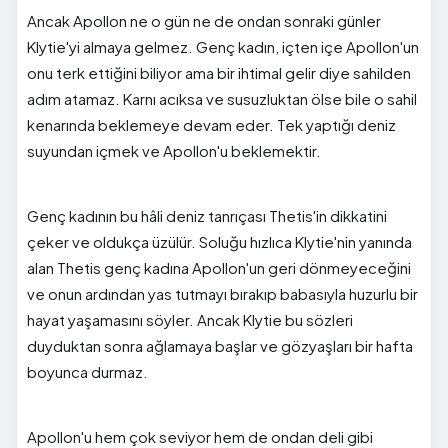
Ancak Apollon ne o gün ne de ondan sonraki günler
Klytie'yi almaya gelmez. Genç kadın, içten içe Apollon'un
onu terk ettiğini biliyor ama bir ihtimal gelir diye sahilden
adım atamaz. Karnı acıksa ve susuzluktan ölse bile o sahil
kenarında beklemeye devam eder. Tek yaptığı deniz
suyundan içmek ve Apollon'u beklemektir.
Genç kadının bu hâli deniz tanrıçası Thetis'in dikkatini
çeker ve oldukça üzülür. Soluğu hızlıca Klytie'nin yanında
alan Thetis genç kadına Apollon'un geri dönmeyeceğini
ve onun ardından yas tutmayı bırakıp babasıyla huzurlu bir
hayat yaşamasını söyler. Ancak Klytie bu sözleri
duyduktan sonra ağlamaya başlar ve gözyaşları bir hafta
boyunca durmaz.
Apollon'u hem çok seviyor hem de ondan deli gibi