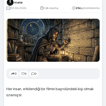
mete
03.06.2026
1 dk okuma
236
görüntülenme
0
0
0
Her insan, etkilendiği bir filmin başrolündeki kişi olmak
istemiştir.