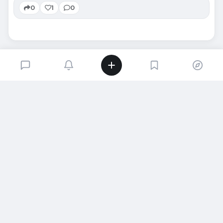
0
1
0
SIRADAKI İÇERIK