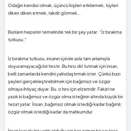
Odağın kendisi olmak, üçüncü kişileri etkilemek, tüyleri
diken diken etmek, takdir görmek…
Bunların hepsinin temelinde tek bir şey yatar: “İz bırakma
tutkusu.”
İz bırakma tutkusu, insanın içinde asla tam anlamıyla
doyuramayacağı bir hırstır. Bu hırsı diri tutmak için insan,
belli zamanlarda kendini yalnızlaştırmak ister. Çünkü bazı
şeyleri gerçekleştirebilmek için bağımsız ve özgür
olmaya ihtiyaç duyar. Bu, o hırs için elzemdir. Fakat ne
yazık ki bağımsız ve özgür olma isteğinin altında büyük bir
tezat yatar. İnsan, bağımsız olmak istediği kadar bağımlı;
özgür olmak istediği kadar da mahkumdur.
İnsan kusurlu bir varlık olduğu için her zaman bir şeylere