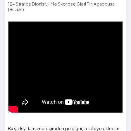
12- Stratos Dionisiu- Me Skotose Giati Tin Agapousa
(Buzuki)
Bu şarkıyı tamamen içimden geldiği için listeye ekledim.