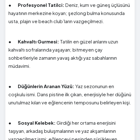
●
Profesyonel Tatilci:
Deniz, kum ve güneş üçlüsünü
hayatının merkezine koyan; şezlong bulma konusunda
usta, plajın ve beach club’ların vazgeçilmezi.
●
Kahvaltı Gurmesi:
Tatilin en güzel anlarını uzun
kahvaltı sofralarında yaşayan; bitmeyen çay
sohbetleriyle zamanın yavaş aktığı yaz sabahlarının
müdavimi.
●
Düğünlerin Aranan Yüzü:
Yaz sezonunun en
coşkulu ismi. Dans pistine ilk çıkan, enerjisiyle her düğünü
unutulmaz kılan ve eğlencenin temposunu belirleyen kişi.
●
Sosyal Kelebek:
Girdiği her ortama enerjisini
taşıyan, arkadaş buluşmalarının ve yaz akşamlarının
vazgeçilmez ismi; eğlenceyi peşinden sürükleyen