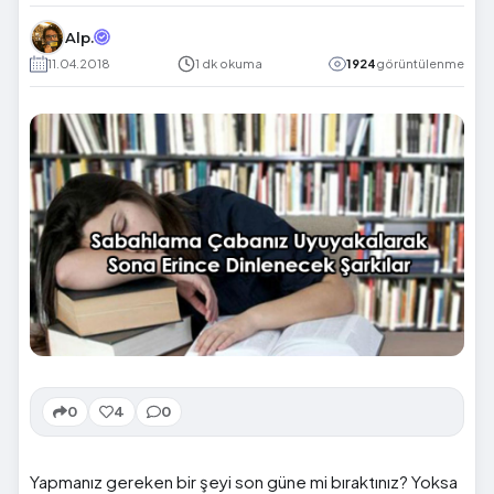
Alp.
11.04.2018
1 dk okuma
1924
görüntülenme
0
4
0
Yapmanız gereken bir şeyi son güne mi bıraktınız? Yoksa