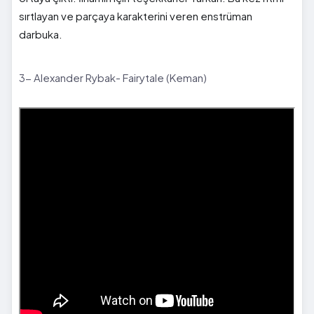
sırtlayan ve parçaya karakterini veren enstrüman
darbuka.
3- Alexander Rybak- Fairytale (Keman)