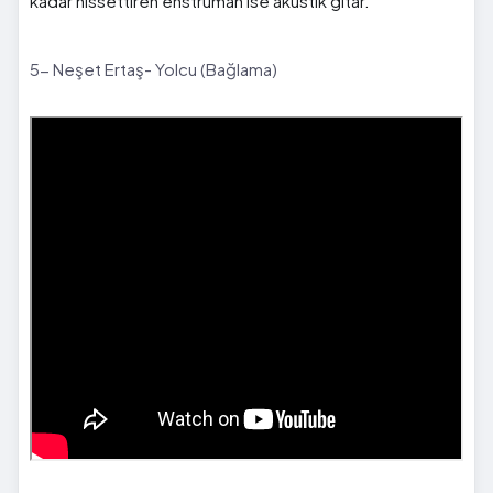
kadar hissettiren enstrüman ise akustik gitar.
5- Neşet Ertaş- Yolcu (Bağlama)