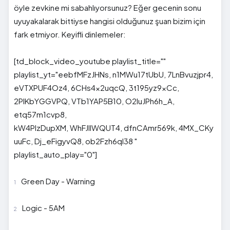
öyle zevkine mi sabahlıyorsunuz? Eğer gecenin sonu
uyuyakalarak bittiyse hangisi olduğunuz şuan bizim için
fark etmiyor. Keyifli dinlemeler:
[td_block_video_youtube playlist_title=""
playlist_yt="eebfMFzJHNs, n1MWu17tUbU, 7LnBvuzjpr4,
eVTXPUF4Oz4, 6CHs4x2uqcQ, 3t195yz9xCc,
2PlKbYGGVPQ, VTb1YAP5B10, O2IuJPh6h_A,
etq57m1cvp8,
kW4PlzDupXM, WhFJllWQUT4, dfnCAmr569k, 4MX_CKy
uuFc, Dj_eFigyvQ8, ob2Fzh6qI38 "
playlist_auto_play="0"]
Green Day - Warning
Logic - 5AM