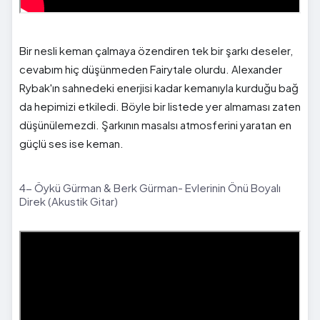
Bir nesli keman çalmaya özendiren tek bir şarkı deseler,
cevabım hiç düşünmeden Fairytale olurdu. Alexander
Rybak'ın sahnedeki enerjisi kadar kemanıyla kurduğu bağ
da hepimizi etkiledi. Böyle bir listede yer almaması zaten
düşünülemezdi. Şarkının masalsı atmosferini yaratan en
güçlü ses ise keman.
4- Öykü Gürman & Berk Gürman- Evlerinin Önü Boyalı
Direk (Akustik Gitar)