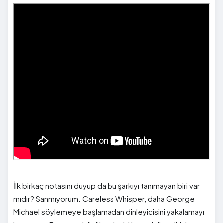
İlk birkaç notasını duyup da bu şarkıyı tanımayan biri var
mıdır? Sanmıyorum. Careless Whisper, daha George
Michael söylemeye başlamadan dinleyicisini yakalamayı