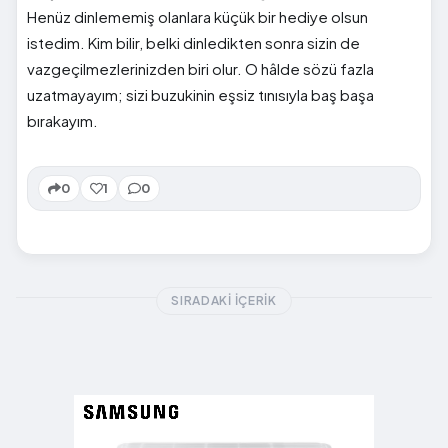
Henüz dinlememiş olanlara küçük bir hediye olsun
istedim. Kim bilir, belki dinledikten sonra sizin de
vazgeçilmezlerinizden biri olur. O hâlde sözü fazla
uzatmayayım; sizi buzukinin eşsiz tınısıyla baş başa
bırakayım.
0
1
0
SIRADAKI İÇERIK