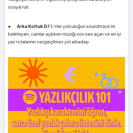
sosyal ruh.
●
Arka Koltuk DJ’i:
Her yolculuğun soundtrack’ini
belirleyen, camlar açıkken müziği son ses açan ve en iyi
yaz rotalarının vazgeçilmez yol arkadaşı.