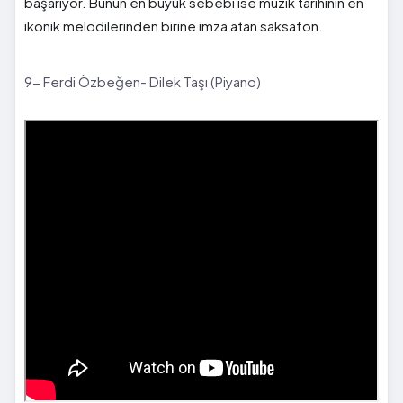
başarıyor. Bunun en büyük sebebi ise müzik tarihinin en
ikonik melodilerinden birine imza atan saksafon.
9- Ferdi Özbeğen- Dilek Taşı (Piyano)