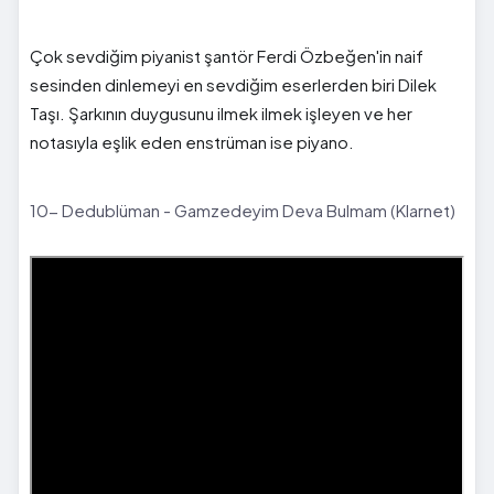
Çok sevdiğim piyanist şantör Ferdi Özbeğen'in naif
sesinden dinlemeyi en sevdiğim eserlerden biri Dilek
Taşı. Şarkının duygusunu ilmek ilmek işleyen ve her
notasıyla eşlik eden enstrüman ise piyano.
10- Dedublüman - Gamzedeyim Deva Bulmam (Klarnet)