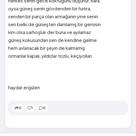
herkes senin gece koktuğunu düşünür, kara,
oysa güneş senin gövdenden bir hatıra,
senden bir parça olan armağanın yine senin
sen belki de güneşten damlamış bir gemisin
kim olsa sarhoşluk der buna ve ayılamaz
güneş kokusundan sen de kendine gelme
hem avlanacak bir şeyin de kalmamış
ormanlar kapalı, yıldızlar tozlu, keçiyolları
haydar ergülen
0
1
0