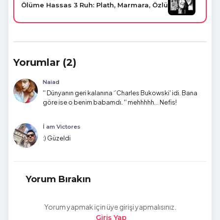
Ölüme Hassas 3 Ruh: Plath, Marmara, Özlü
Yorumlar (2)
Naiad
'' Dünyanın geri kalanına ‘’Charles Bukowski' idi. Bana
göre ise o benim babamdı. '' mehhhhh... Nefis!
İ am Victores
:) Güzeldi
Yorum Bırakın
Yorum yapmak için üye girişi yapmalısınız.
Giriş Yap