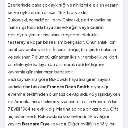
Eserlerinde daha çok aykırılığı ve nihilizmi ele alan yazarın
şiir ve öykülerden oluşan 45 kitabı vardır.
Bukowski, namıdiğer Henry Chinaski, peri masallarına
inanan, şatosunda hayatının erkeğini veya kadınını
bekleyen iyimser insanların peşinden elektrikli
testereyle koşan bir realizm bekçisidir. Onun ahlak, din,
kural kavramları yoktur. İnsanın doğuştan içinde bulunan
ve saklanan 7 ölümcül günahtan ikisini; tembellik ve kibri
cümleleriyle harlayan bu pis moruk reddettiği her
kavramla günahlarımızın babasıdır.
Bazı kaynaklara göre Bukowski hayatına giren sayısız
kadınlardan biri olan
Frances Dean Smith
’e yaptığı
evlenme teklifinden olumsuz cevap aldı. 45 yaşındayken
de Amerika’nın az bilinen yazarlarından olan Frances’dan
7 Eylül 1964’te evlilik dışı
Marina
adında bir kızı oldu. Çift
hiç evlenmedi. Bukowski iki kez evlendi. İlk evliliğini
yayıncı
Barbara Frye
ile yaptı. Diğer evliliği ise 18 yıldır