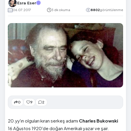
Esra Eser
06.07.2017
3 dk okuma
8802
görüntülenme
0
9
2
20.yy'ın olguları kıran serkeş adamı
Charles Bukowski
16 Ağustos 1920'de doğan Amerikalı yazar ve şair.