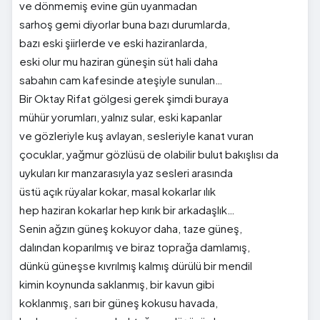
ve dönmemiş evine gün uyanmadan
sarhoş gemi diyorlar buna bazı durumlarda,
bazı eski şiirlerde ve eski haziranlarda,
eski olur mu haziran güneşin süt hali daha
sabahın cam kafesinde ateşiyle sunulan…
Bir Oktay Rifat gölgesi gerek şimdi buraya
mühür yorumları, yalnız sular, eski kapanlar
ve gözleriyle kuş avlayan, sesleriyle kanat vuran
çocuklar, yağmur gözlüsü de olabilir bulut bakışlısı da
uykuları kır manzarasıyla yaz sesleri arasında
üstü açık rüyalar kokar, masal kokarlar ılık
hep haziran kokarlar hep kırık bir arkadaşlık…
Senin ağzın güneş kokuyor daha, taze güneş,
dalından koparılmış ve biraz toprağa damlamış,
dünkü güneşse kıvrılmış kalmış dürülü bir mendil
kimin koynunda saklanmış, bir kavun gibi
koklanmış, sarı bir güneş kokusu havada,