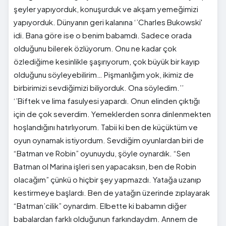
şeyler yapıyorduk, konuşurduk ve akşam yemeğimizi
yapıyorduk. Dünyanın geri kalanına ‘’Charles Bukowski'
idi. Bana göre ise o benim babamdı. Sadece orada
olduğunu bilerek özlüyorum. Onu ne kadar çok
özlediğime kesinlikle şaşırıyorum, çok büyük bir kayıp
olduğunu söyleyebilirim… Pişmanlığım yok, ikimiz de
birbirimizi sevdiğimizi biliyorduk. Ona söyledim.’’
‘’Biftek ve lima fasulyesi yapardı. Onun elinden çıktığı
için de çok severdim. Yemeklerden sonra dinlenmekten
hoşlandığını hatırlıyorum. Tabii ki ben de küçüktüm ve
oyun oynamak istiyordum. Sevdiğim oyunlardan biri de
“Batman ve Robin” oyunuydu, şöyle oynardık. “Sen
Batman ol Marina işleri sen yapacaksın, ben de Robin
olacağım” çünkü o hiçbir şey yapmazdı. Yatağa uzanıp
kestirmeye başlardı. Ben de yatağın üzerinde zıplayarak
“Batman’cilik” oynardım. Elbette ki babamın diğer
babalardan farklı olduğunun farkındaydım. Annem de