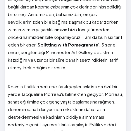
bağlılıklardan kopma çabasının çok derinden hissedildiği
bir süreç. Annemizden, babamızdan, en çok
sevdiklerimizden bile bağımsızlaşmak bu kadar zorken
zaman zaman yaşadıklarımızın bizi dönüştürmeden
önceki halimizden bile kopamıyoruz. Tam da bu hissi tarif
eden bir eser '
Splitting with Pomegranate
'. 3 sene
önce, sergilendiği Manchester Art Gallery'de aklıma
kazıdığım ve uzunca bir süre bana hissettirdiklerini tarif
etmeyi beklediğim bir resim.
Resmin fısıltıları herkese farklı şeyler anlatsa da özü bir
yerde Jacqueline Morreau'u bilmekten geçiyor. Morreau,
sanat eğitimine çok genç yaşta başlamasına rağmen,
dönemin sanat dünyasında erkeklerin daha fazla
desteklenmesi ve kadınların ciddiye alınmaması
nedeniyle çeşitli ayrımcılıklarla karşılaştı. Evlilik ve dört