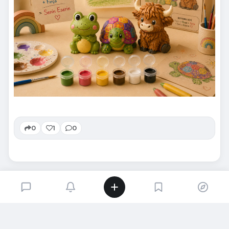
0
1
0
SIRADAKI İÇERIK