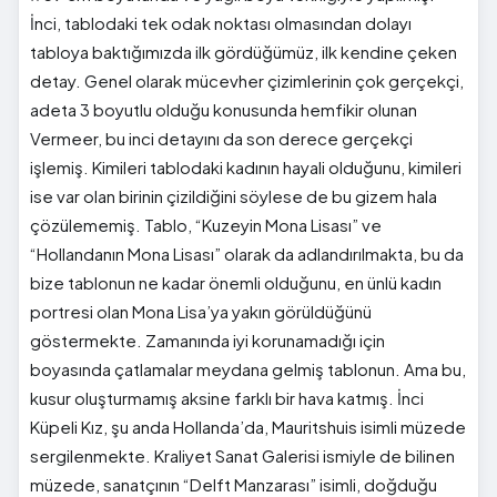
İnci, tablodaki tek odak noktası olmasından dolayı
tabloya baktığımızda ilk gördüğümüz, ilk kendine çeken
detay. Genel olarak mücevher çizimlerinin çok gerçekçi,
adeta 3 boyutlu olduğu konusunda hemfikir olunan
Vermeer, bu inci detayını da son derece gerçekçi
işlemiş. Kimileri tablodaki kadının hayali olduğunu, kimileri
ise var olan birinin çizildiğini söylese de bu gizem hala
çözülememiş. Tablo, “Kuzeyin Mona Lisası” ve
“Hollandanın Mona Lisası” olarak da adlandırılmakta, bu da
bize tablonun ne kadar önemli olduğunu, en ünlü kadın
portresi olan Mona Lisa’ya yakın görüldüğünü
göstermekte. Zamanında iyi korunamadığı için
boyasında çatlamalar meydana gelmiş tablonun. Ama bu,
kusur oluşturmamış aksine farklı bir hava katmış. İnci
Küpeli Kız, şu anda Hollanda’da, Mauritshuis isimli müzede
sergilenmekte. Kraliyet Sanat Galerisi ismiyle de bilinen
müzede, sanatçının “Delft Manzarası” isimli, doğduğu