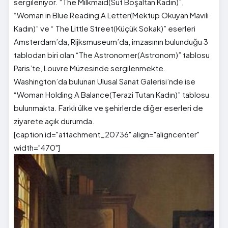
sergileniyor. “The Milkmaid(Süt Boşaltan Kadın)”,
“Woman in Blue Reading A Letter(Mektup Okuyan Mavili
Kadın)” ve “ The Little Street(Küçük Sokak)” eserleri
Amsterdam’da, Rijksmuseum’da, imzasının bulunduğu 3
tablodan biri olan “The Astronomer(Astronom)” tablosu
Paris’te, Louvre Müzesinde sergilenmekte.
Washington’da bulunan Ulusal Sanat Galerisi’nde ise
“Woman Holding A Balance(Terazi Tutan Kadın)” tablosu
bulunmakta. Farklı ülke ve şehirlerde diğer eserleri de
ziyarete açık durumda.
[caption id="attachment_20736" align="aligncenter"
width="470"]