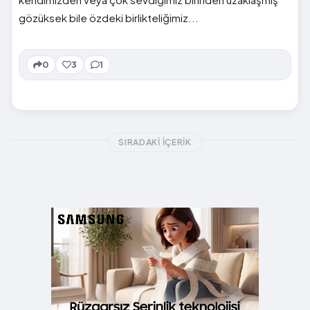
gözüksek bile özdeki birlikteliğimiz...
0
3
1
SIRADAKI İÇERIK