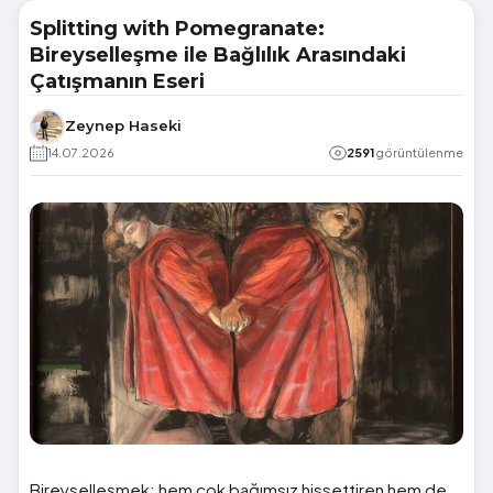
Splitting with Pomegranate:
Bireyselleşme ile Bağlılık Arasındaki
Çatışmanın Eseri
Zeynep Haseki
14.07.2026
2591
görüntülenme
Bireyselleşmek; hem çok bağımsız hissettiren hem de