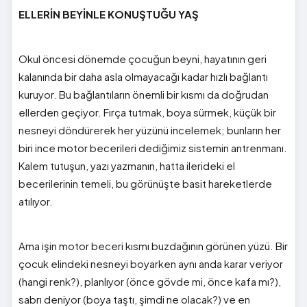
ELLERİN BEYİNLE KONUŞTUĞU YAŞ
Okul öncesi dönemde çocuğun beyni, hayatının geri
kalanında bir daha asla olmayacağı kadar hızlı bağlantı
kuruyor. Bu bağlantıların önemli bir kısmı da doğrudan
ellerden geçiyor. Fırça tutmak, boya sürmek, küçük bir
nesneyi döndürerek her yüzünü incelemek; bunların her
biri ince motor becerileri dediğimiz sistemin antrenmanı.
Kalem tutuşun, yazı yazmanın, hatta ilerideki el
becerilerinin temeli, bu görünüşte basit hareketlerde
atılıyor.
Ama işin motor beceri kısmı buzdağının görünen yüzü. Bir
çocuk elindeki nesneyi boyarken aynı anda karar veriyor
(hangi renk?), planlıyor (önce gövde mi, önce kafa mı?),
sabrı deniyor (boya taştı, şimdi ne olacak?) ve en