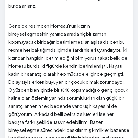
burda anlarız.
Genelde resimden Morreau'nun kızının
bireyselleşmesinin yanında arada hiçbir zaman
kopmayacak bir bağın betimlemesi anlaşılsa da ben bu
resme her baktığımda içimde farklı hisleri uyandırıyor. İki
kızından hangisini betimlediğini bilmiyoruz fakat belki de
Morreau burda iki figürde kendini betimlemişti. Hayatı
kadın bir sanatçı olarak hep mücadele içinde geçmişti.
Dolayısıyla erken büyüyen bir çocuk olmak zorundaydı.
O yüzden ben içinde bir türlü kopamadığı o genç, çocuk
haline olan özlemin yanında sorumlulukları olan güçlü bir
sanatçı annenin tek bedende var oluş hikayesini de
görüyorum. Arkadaki belli belirsiz silüetleri ise her
bakışta farklı şekilde tasvir edebilirim. Bazen
bireyselleşme sürecindeki baskılanmış kimlikler bazense
kendimizden veya çok sevdiğimiz birinden uzaklaşmış