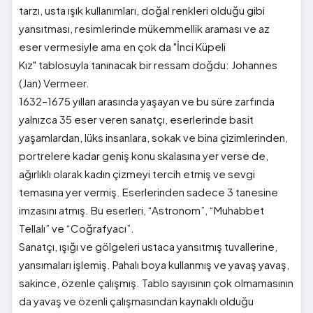
tarzı, usta ışık kullanımları, doğal renkleri olduğu gibi
yansıtması, resimlerinde mükemmellik araması ve az
eser vermesiyle ama en çok da "İnci Küpeli
Kız" tablosuyla tanınacak bir ressam doğdu: Johannes
(Jan) Vermeer.
1632–1675 yılları arasında yaşayan ve bu süre zarfında
yalnızca 35 eser veren sanatçı, eserlerinde basit
yaşamlardan, lüks insanlara, sokak ve bina çizimlerinden,
portrelere kadar geniş konu skalasına yer verse de,
ağırlıklı olarak kadın çizmeyi tercih etmiş ve sevgi
temasına yer vermiş. Eserlerinden sadece 3 tanesine
imzasını atmış. Bu eserleri, “Astronom”, “Muhabbet
Tellalı” ve “Coğrafyacı”.
Sanatçı, ışığı ve gölgeleri ustaca yansıtmış tuvallerine,
yansımaları işlemiş. Pahalı boya kullanmış ve yavaş yavaş,
sakince, özenle çalışmış. Tablo sayısının çok olmamasının
da yavaş ve özenli çalışmasından kaynaklı olduğu