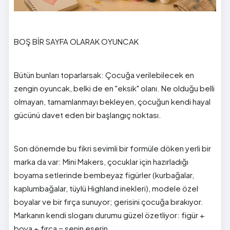
BOŞ BİR SAYFA OLARAK OYUNCAK
Bütün bunları toparlarsak: Çocuğa verilebilecek en
zengin oyuncak, belki de en "eksik" olanı. Ne olduğu belli
olmayan, tamamlanmayı bekleyen, çocuğun kendi hayal
gücünü davet eden bir başlangıç noktası.
Son dönemde bu fikri sevimli bir formüle döken yerli bir
marka da var: Mini Makers, çocuklar için hazırladığı
boyama setlerinde bembeyaz figürler (kurbağalar,
kaplumbağalar, tüylü Highland inekleri), modele özel
boyalar ve bir fırça sunuyor; gerisini çocuğa bırakıyor.
Markanın kendi sloganı durumu güzel özetliyor: figür +
boya + fırça = senin eserin.