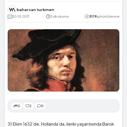
baharcan turkmen
30.10.2017
3 dk okuma
3179
görüntülenme
0
2
0
31 Ekim 1632’de, Hollanda’da, ileriki yaşantısında Barok