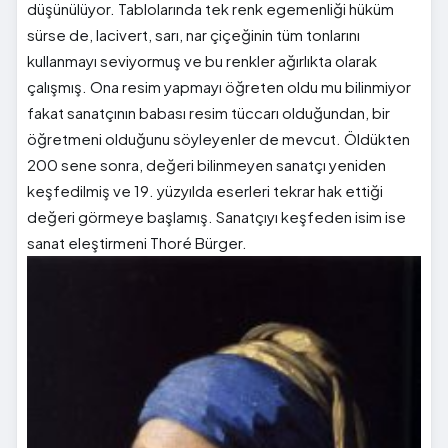
düşünülüyor. Tablolarında tek renk egemenliği hüküm
sürse de, lacivert, sarı, nar çiçeğinin tüm tonlarını
kullanmayı seviyormuş ve bu renkler ağırlıkta olarak
çalışmış. Ona resim yapmayı öğreten oldu mu bilinmiyor
fakat sanatçının babası resim tüccarı olduğundan, bir
öğretmeni olduğunu söyleyenler de mevcut. Öldükten
200 sene sonra, değeri bilinmeyen sanatçı yeniden
keşfedilmiş ve 19. yüzyılda eserleri tekrar hak ettiği
değeri görmeye başlamış. Sanatçıyı keşfeden isim ise
sanat eleştirmeni Thoré Bürger.