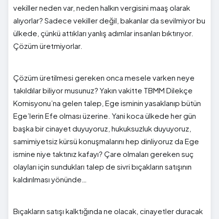
vekiller neden var, neden halkın vergisini maaş olarak
alıyorlar? Sadece vekiller değil, bakanlar da sevilmiyor bu
ülkede, çünkü attıkları yanlış adımlar insanları bıktırıyor.
Çözüm üretmiyorlar.
Çözüm üretilmesi gereken onca mesele varken neye
takıldılar biliyor musunuz? Yakın vakitte TBMM Dilekçe
Komisyonu’na gelen talep, Ege isminin yasaklanıp bütün
Ege’lerin Efe olması üzerine. Yani koca ülkede her gün
başka bir cinayet duyuyoruz, hukuksuzluk duyuyoruz,
samimiyetsiz kürsü konuşmalarını hep dinliyoruz da Ege
ismine niye taktınız kafayı? Çare olmaları gereken suç
olayları için sundukları talep de sivri bıçakların satışının
kaldırılması yönünde…
Bıçakların satışı kalktığında ne olacak, cinayetler duracak