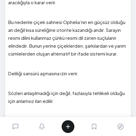
aracılığıyla o karar verir.
Bu nedenle çiçek sahnesi Ophelia’nın en güçsüz olduğu
an değil kısa süreliğine otorite kazandığı andır. Sarayın
resmi dilini kullanmaz çünkü resmi dil zaten suçluların
elindedir. Bunun yerine çiçeklerden, şarkılardan ve yarım
cümlelerden oluşan alternatif bir ifade sistemi kurar.
Deliliği sansürü aşmasına izin verir.
Sözleri anlaşılmadığı için değil, fazlasıyla tehlikeli olduğu
için anlamsız ilan edilir.
Şarkılarında neden sürekli cinsellik ve ölüm vardır?
Ophelia’nın şarkıları masum bir genç kızdan beklenen