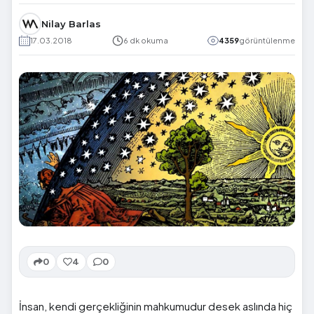
Nilay Barlas
17.03.2018
6 dk okuma
4359
görüntülenme
0
4
0
İnsan, kendi gerçekliğinin mahkumudur desek aslında hiç