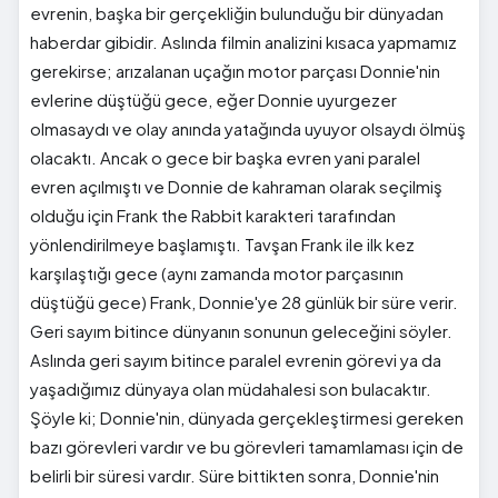
evrenin, başka bir gerçekliğin bulunduğu bir dünyadan
haberdar gibidir. Aslında filmin analizini kısaca yapmamız
gerekirse; arızalanan uçağın motor parçası Donnie'nin
evlerine düştüğü gece, eğer Donnie uyurgezer
olmasaydı ve olay anında yatağında uyuyor olsaydı ölmüş
olacaktı. Ancak o gece bir başka evren yani paralel
evren açılmıştı ve Donnie de kahraman olarak seçilmiş
olduğu için Frank the Rabbit karakteri tarafından
yönlendirilmeye başlamıştı. Tavşan Frank ile ilk kez
karşılaştığı gece (aynı zamanda motor parçasının
düştüğü gece) Frank, Donnie'ye 28 günlük bir süre verir.
Geri sayım bitince dünyanın sonunun geleceğini söyler.
Aslında geri sayım bitince paralel evrenin görevi ya da
yaşadığımız dünyaya olan müdahalesi son bulacaktır.
Şöyle ki; Donnie'nin, dünyada gerçekleştirmesi gereken
bazı görevleri vardır ve bu görevleri tamamlaması için de
belirli bir süresi vardır. Süre bittikten sonra, Donnie'nin