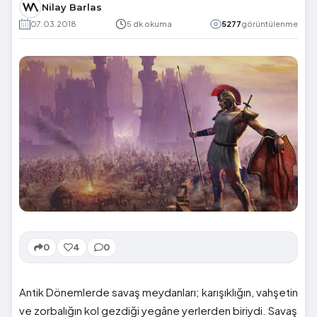
Nilay Barlas
07.03.2018
5 dk okuma
5277
görüntülenme
0
4
0
Antik Dönemlerde savaş meydanları; karışıklığın, vahşetin
ve zorbalığın kol gezdiği yegâne yerlerden biriydi. Savaş