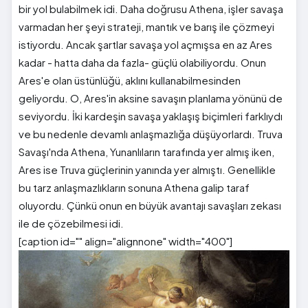
bir yol bulabilmek idi. Daha doğrusu Athena, işler savaşa
varmadan her şeyi strateji, mantık ve barış ile çözmeyi
istiyordu. Ancak şartlar savaşa yol açmışsa en az Ares
kadar - hatta daha da fazla- güçlü olabiliyordu. Onun
Ares'e olan üstünlüğü, aklını kullanabilmesinden
geliyordu. O, Ares'in aksine savaşın planlama yönünü de
seviyordu. İki kardeşin savaşa yaklaşış biçimleri farklıydı
ve bu nedenle devamlı anlaşmazlığa düşüyorlardı. Truva
Savaşı'nda Athena, Yunanlıların tarafında yer almış iken,
Ares ise Truva güçlerinin yanında yer almıştı. Genellikle
bu tarz anlaşmazlıkların sonuna Athena galip taraf
oluyordu. Çünkü onun en büyük avantajı savaşları zekası
ile de çözebilmesi idi.
[caption id="" align="alignnone" width="400"]