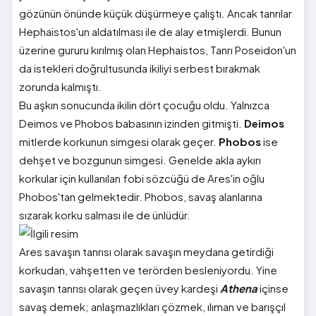
gözünün önünde küçük düşürmeye çalıştı. Ancak tanrılar
Hephaistos'un aldatılması ile de alay etmişlerdi. Bunun
üzerine gururu kırılmış olan Hephaistos, Tanrı Poseidon'un
da istekleri doğrultusunda ikiliyi serbest bırakmak
zorunda kalmıştı.
Bu aşkın sonucunda ikilin dört çocuğu oldu. Yalnızca
Deimos ve Phobos babasının izinden gitmişti.
Deimos
mitlerde korkunun simgesi olarak geçer.
Phobos
ise
dehşet ve bozgunun simgesi. Genelde akla aykırı
korkular için kullanılan fobi sözcüğü de Ares'in oğlu
Phobos'tan gelmektedir. Phobos, savaş alanlarına
sızarak korku salması ile de ünlüdür.
Ares savaşın tanrısı olarak savaşın meydana getirdiği
korkudan, vahşetten ve terörden besleniyordu. Yine
savaşın tanrısı olarak geçen üvey kardeşi
Athena
içinse
savaş demek; anlaşmazlıkları çözmek, ılıman ve barışçıl