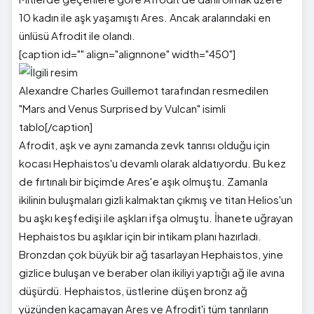
10 kadın ile aşk yaşamıştı Ares. Ancak aralarındaki en
ünlüsü Afrodit ile olandı.
[caption id="" align="alignnone" width="450"]
Alexandre Charles Guillemot tarafından resmedilen
"Mars and Venus Surprised by Vulcan" isimli
tablo[/caption]
Afrodit, aşk ve aynı zamanda zevk tanrısı olduğu için
kocası Hephaistos'u devamlı olarak aldatıyordu. Bu kez
de fırtınalı bir biçimde Ares'e aşık olmuştu. Zamanla
ikilinin buluşmaları gizli kalmaktan çıkmış ve titan Helios'un
bu aşkı keşfedişi ile aşkları ifşa olmuştu. İhanete uğrayan
Hephaistos bu aşıklar için bir intikam planı hazırladı.
Bronzdan çok büyük bir ağ tasarlayan Hephaistos, yine
gizlice buluşan ve beraber olan ikiliyi yaptığı ağ ile avına
düşürdü. Hephaistos, üstlerine düşen bronz ağ
yüzünden kaçamayan Ares ve Afrodit'i tüm tanrıların