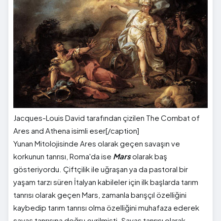
Jacques-Louis David tarafından çizilen The Combat of
Ares and Athena isimli eser[/caption]
Yunan Mitolojisinde Ares olarak geçen savaşın ve
korkunun tanrısı, Roma'da ise
Mars
olarak baş
gösteriyordu. Çiftçilik ile uğraşan ya da pastoral bir
yaşam tarzı süren İtalyan kabileler için ilk başlarda tarım
tanrısı olarak geçen Mars, zamanla barışçıl özelliğini
kaybedip tarım tanrısı olma özelliğini muhafaza ederek
savaş tanrısına doğru evrilmişti. Savaş tanrısı olarak