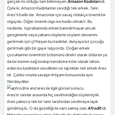
gerçek mi olduğu tam bilinmeyen
Amazon Kadınları
idi.
Öyle ki, Amazon Kadınlarının sevdiği tek erkek, Tanrı
Ares'ti belki de. Amazonlar için savaş oldukça önemli bir
olguydu. Diğer önemli olgu ise kadın olmaktı. Bu
nedenle, topraklarında erkek barındırmayan ancak
gezginlerle veya yabancı kişilerle soyların devamını
getirmek için çiftleşen bu kadınlar, dünyaya kız çocuğu
getirmek gibi bir gaye taşıyordu. Doğan erkek
çocuklarının önemli bir bölümünü direkt olarak öldüren ya
da bir kısmını sağ bırakıp kendisine köle olarak tahsis
eden bu kadınların sevdikleri ve taptıkları tek erkek Ares
idi. Çünkü onunla savaşın ihtişamı konusunda aynı
fikirdeydiler.
Ares'in tanrılar arasında hiç sevilmediğini söylemiştik.
Ares yalnızca tek bir tanrı tarafından sevilmeye layık
görülmüştü. O da güzelliği ile nam salmış olan
Afrodit
idi.
Mitlerde geçenlere göre Afrodit de dahil olmak üzere