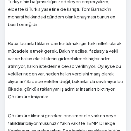
Türkiye’nin bağımsızlığını zedeleyen emperyalizm,
elbette ki Türk siyasetine de karıştı. Tom Barrack’ın
monarşi hakkındaki gündem olan konuşması bunun en
basit örneğidir.
Bütün bu anlattıklarımdan kurtulmak için Türk milleti olarak
mücadele etmek gerek. Bakın meclise, fazlasıyla vekil
var ve halkın eksikliklerini giderebilecek hiçbir adım
atılmıyor, halkın isteklerine cevap verilmiyor. Öyleyse bu
vekiller neden var, neden halkın vergisini maaş olarak
alıyorlar? Sadece vekiller değil, bakanlar da sevilmiyor bu
ülkede, çünkü attıkları yanlış adımlar insanları bıktırıyor.
Çözüm üretmiyorlar.
Çözüm üretilmesi gereken onca mesele varken neye
takıldılar biliyor musunuz? Yakın vakitte TBMM Dilekçe
Komisyonu’na gelen talep, Ege isminin yasaklanıp bütün