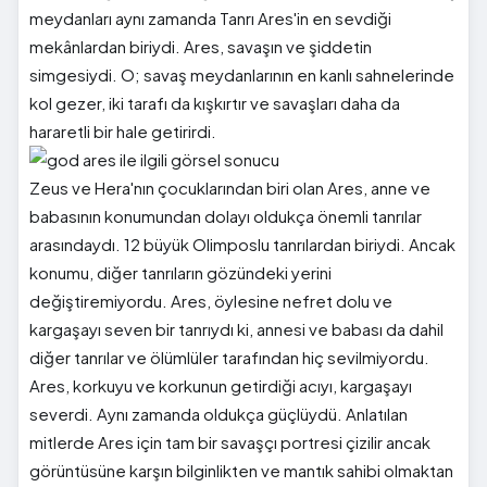
meydanları aynı zamanda Tanrı Ares'in en sevdiği
mekânlardan biriydi. Ares, savaşın ve şiddetin
simgesiydi. O; savaş meydanlarının en kanlı sahnelerinde
kol gezer, iki tarafı da kışkırtır ve savaşları daha da
hararetli bir hale getirirdi.
Zeus ve Hera'nın çocuklarından biri olan Ares, anne ve
babasının konumundan dolayı oldukça önemli tanrılar
arasındaydı. 12 büyük Olimposlu tanrılardan biriydi. Ancak
konumu, diğer tanrıların gözündeki yerini
değiştiremiyordu. Ares, öylesine nefret dolu ve
kargaşayı seven bir tanrıydı ki, annesi ve babası da dahil
diğer tanrılar ve ölümlüler tarafından hiç sevilmiyordu.
Ares, korkuyu ve korkunun getirdiği acıyı, kargaşayı
severdi. Aynı zamanda oldukça güçlüydü. Anlatılan
mitlerde Ares için tam bir savaşçı portresi çizilir ancak
görüntüsüne karşın bilginlikten ve mantık sahibi olmaktan