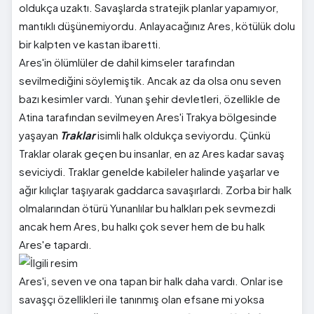
oldukça uzaktı. Savaşlarda stratejik planlar yapamıyor,
mantıklı düşünemiyordu. Anlayacağınız Ares, kötülük dolu
bir kalpten ve kastan ibaretti.
Ares'in ölümlüler de dahil kimseler tarafından
sevilmediğini söylemiştik. Ancak az da olsa onu seven
bazı kesimler vardı. Yunan şehir devletleri, özellikle de
Atina tarafından sevilmeyen Ares'i Trakya bölgesinde
yaşayan
Traklar
isimli halk oldukça seviyordu. Çünkü
Traklar olarak geçen bu insanlar, en az Ares kadar savaş
seviciydi. Traklar genelde kabileler halinde yaşarlar ve
ağır kılıçlar taşıyarak gaddarca savaşırlardı. Zorba bir halk
olmalarından ötürü Yunanlılar bu halkları pek sevmezdi
ancak hem Ares, bu halkı çok sever hem de bu halk
Ares'e tapardı.
Ares'i, seven ve ona tapan bir halk daha vardı. Onlar ise
savaşçı özellikleri ile tanınmış olan efsane mi yoksa