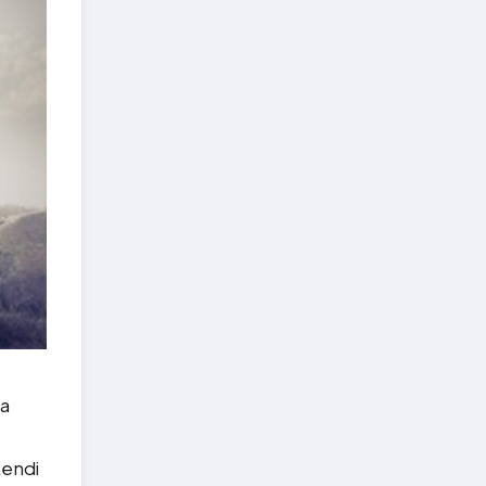
film 2017 sonunda geliyor!
da
 kendi