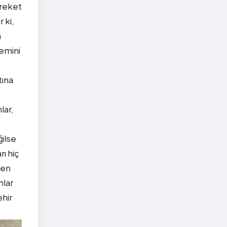
reket
 ki,
a
emini
tına
lar,
ğilse
rı hiç
den
mlar
ehir