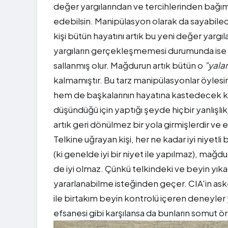
değer yargılarından ve tercihlerinden bağım
edebilsin. Manipülasyon olarak da sayabileceğ
kişi bütün hayatını artık bu yeni değer yarg
yargıların gerçekleşmemesi durumunda ise k
sallanmış olur. Mağdurun artık bütün o
"yala
kalmamıştır. Bu tarz manipülasyonlar öylesin
hem de başkalarının hayatına kastedecek kad
düşündüğü için yaptığı şeyde hiçbir yanlışlı
artık geri dönülmez bir yola girmişlerdir ve 
Telkine uğrayan kişi, her ne kadar iyi niyetli 
(ki genelde iyi bir niyet ile yapılmaz), mağdu
de iyi olmaz. Çünkü telkindeki ve beyin yı
yararlanabilme isteğinden geçer. CIA'in a
ile birtakım beyin kontrolü içeren deneyler 
efsanesi gibi karşılansa da bunların somut 