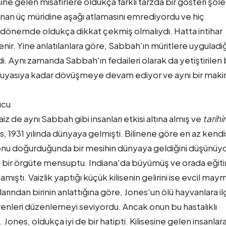
ine gelen misafirlere oldukça farklı tarzda bir gösteri şöle
an üç müridine aşağı atlamasını emrediyordu ve hiç
o dönemde oldukça dikkat çekmiş olmalıydı. Hatta intihar
nir. Yine anlatılanlara göre, Sabbah'ın müritlere uyguladığ
. Aynı zamanda Sabbah'ın fedaileri olarak da yetiştirilen
 duyasıya kadar dövüşmeye devam ediyor ve aynı bir maki
vaiz de aynı Sabbah gibi insanları etkisi altına almış ve
tarihi
s, 1931 yılında dünyaya gelmişti. Bilinene göre en az kendi
si onu doğurduğunda bir mesihin dünyaya geldiğini düşünüy
ırkçı bir örgüte mensuptu. Indiana'da büyümüş ve orada eğiti
lamıştı. Vaizlik yaptığı küçük kilisenin gelirini ise evcil ma
rından birinin anlattığına göre, Jones'un ölü hayvanlara ilg
enleri düzenlemeyi seviyordu. Ancak onun bu hastalıklı
. Jones, oldukça iyi de bir hatipti. Kilisesine gelen insanlara