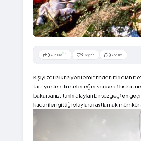
Yeni
0
9
0
Alıntıla
Beğen
Yorum
Kişiyi zorla ikna yöntemlerinden biri olan beyi
tarz yönlendirmeler eğer var ise etkisinin 
bakarsanız, tarihi olayları bir süzgeçten geç
kadar ileri gittiği olaylara rastlamak mümkün