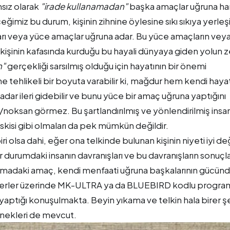
sız olarak
"irade kullanamadan"
başka amaçlar uğruna ha
imiz bu durum, kişinin zihnine öylesine sıkı sıkıya yerleşir
ıları veya yüce amaçlar uğruna adar. Bu yüce amaçların vey
işinin kafasında kurduğu bu hayali dünyaya giden yolun z
n"
gerçekliği sarsılmış olduğu için hayatının bir önemi
e tehlikeli bir boyuta varabilir ki, mağdur hem kendi haya
ar ileri gidebilir ve bunu yüce bir amaç uğruna yaptığını
k/noksan görmez. Bu şartlandırılmış ve yönlendirilmiş insan
eskisi gibi olmaları da pek mümkün değildir.
biri olsa dahi, eğer ona telkinde bulunan kişinin niyeti iyi de
r durumdaki insanın davranışları ve bu davranışların sonuçla
kamadaki amaç, kendi menfaati uğruna başkalarının gücün
skerler üzerinde MK-ULTRA ya da BLUEBIRD kodlu progra
yaptığı konuşulmakta. Beyin yıkama ve telkin hala birer ş
örnekleri de mevcut.