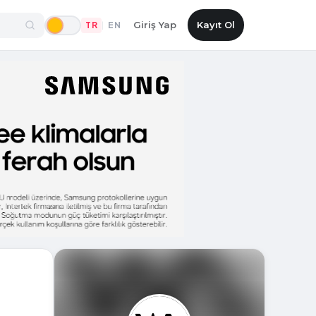
Giriş Yap
Kayıt Ol
TR
EN
|