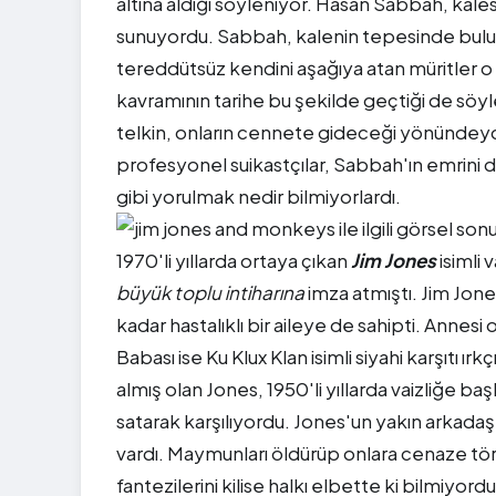
altına aldığı söyleniyor. Hasan Sabbah, kales
sunuyordu. Sabbah, kalenin tepesinde bulun
tereddütsüz kendini aşağıya atan müritler 
kavramının tarihe bu şekilde geçtiği de söyle
telkin, onların cennete gideceği yönündeydi
profesyonel suikastçılar, Sabbah'ın emrini
gibi yorulmak nedir bilmiyorlardı.
1970'li yıllarda ortaya çıkan
Jim Jones
isimli 
büyük toplu intiharına
imza atmıştı. Jim Jone
kadar hastalıklı bir aileye de sahipti. Anne
Babası ise Ku Klux Klan isimli siyahi karşıtı 
almış olan Jones, 1950'li yıllarda vaizliğe baş
satarak karşılıyordu. Jones'un yakın arkadaşla
vardı. Maymunları öldürüp onlara cenaze tör
fantezilerini kilise halkı elbette ki bilmiyordu