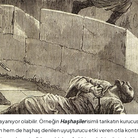
yanıyor olabilir. Örneğin
Haşhaşiler
isimli tarikatın kurucu
in hem de haşhaş denilen uyuşturucu etki veren otla kont