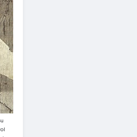
su
rol