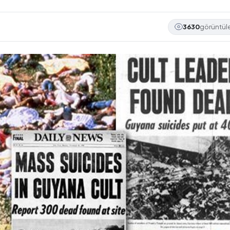
3630
görüntü