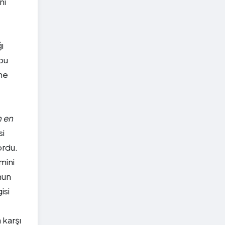
ni
ı
 bu
ne
n en
si
ordu.
mini
ymun
isi
 karşı