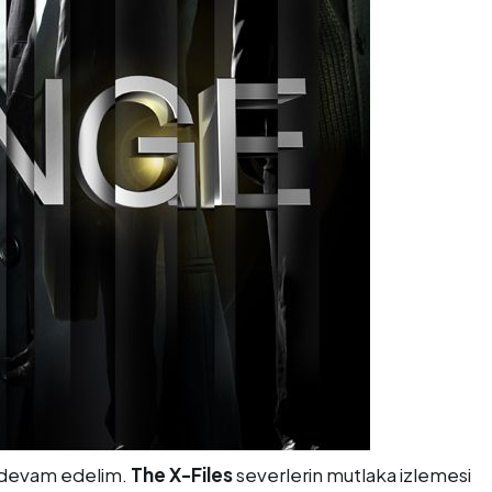
e devam edelim.
The X-Files
severlerin mutlaka izlemesi