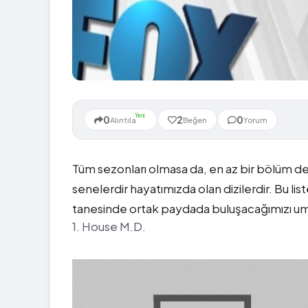
Yeni
0
2
0
Alıntıla
Beğen
Yorum
Tüm sezonları olmasa da, en az bir bölüm de 
senelerdir hayatımızda olan dizilerdir. Bu lis
tanesinde ortak paydada buluşacağımızı um
1. House M.D.