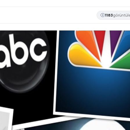
1183
görüntü