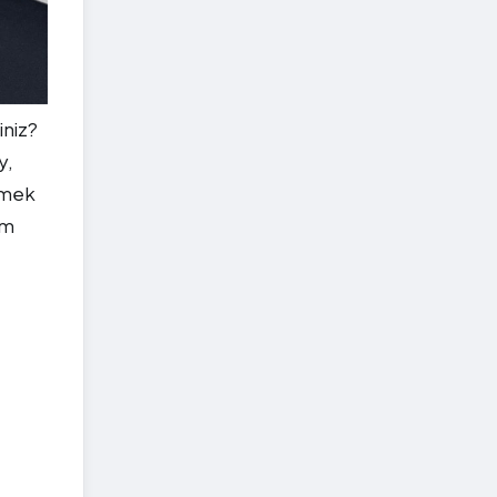
iniz?
y,
rmek
um