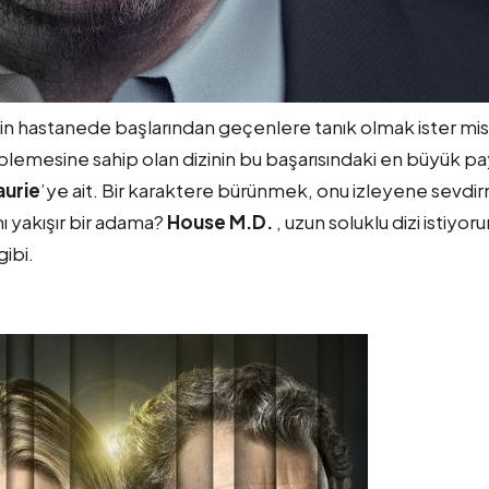
in hastanede başlarından geçenlere tanık olmak ister mis
tiplemesine sahip olan dizinin bu başarısındaki en büyük pa
aurie
’ye ait. Bir karaktere bürünmek, onu izleyene sevdi
 yakışır bir adama?
House M.D.
, uzun soluklu dizi istiyor
ibi.