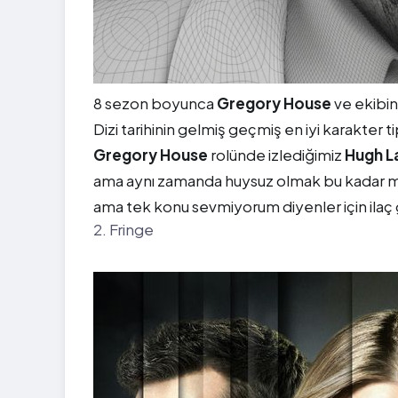
8 sezon boyunca
Gregory House
ve ekibin
Dizi tarihinin gelmiş geçmiş en iyi karakter 
Gregory House
rolünde izlediğimiz
Hugh L
ama aynı zamanda huysuz olmak bu kadar mı
ama tek konu sevmiyorum diyenler için ilaç g
2. Fringe