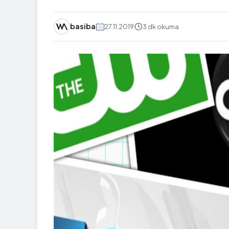
basiba
27.11.2019
3 dk okuma