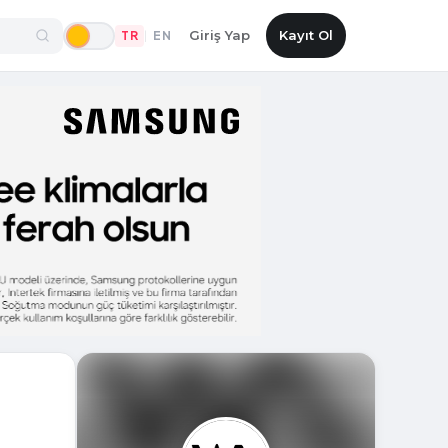
Giriş Yap
Kayıt Ol
TR
EN
|