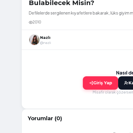
Bulabilecek Misin?
Defilelerde sergilenen kıyafetlere bakarak, lüks giyim m
2010
Nazlı
@nazli
Nasıl 
Giriş Yap
Ka
Misafir olarak çözersen
Yorumlar (0)