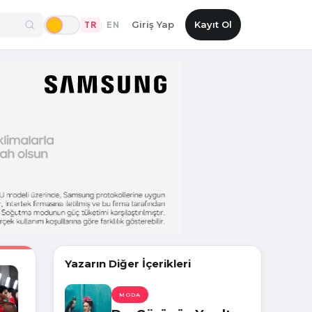
Giriş Yap
Kayıt Ol
TR
EN
|
Yazarın Diğer İçerikleri
MODA