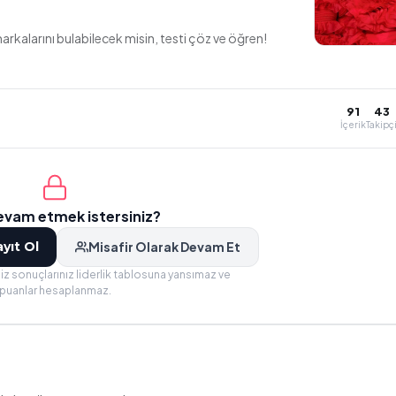
arkalarını bulabilecek misin, testi çöz ve öğren!
91
43
İçerik
Takipç
devam etmek istersiniz?
yıt Ol
Misafir Olarak Devam Et
iz sonuçlarınız liderlik tablosuna yansımaz ve
puanlar hesaplanmaz.