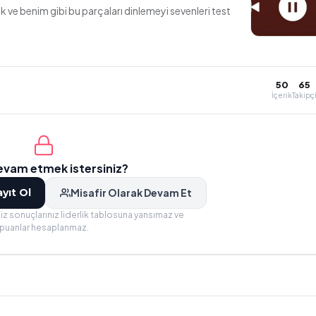
 ve benim gibi bu parçaları dinlemeyi sevenleri test
a
50
65
İçerik
Takipç
devam etmek istersiniz?
yıt Ol
Misafir Olarak Devam Et
iz sonuçlarınız liderlik tablosuna yansımaz ve
puanlar hesaplanmaz.