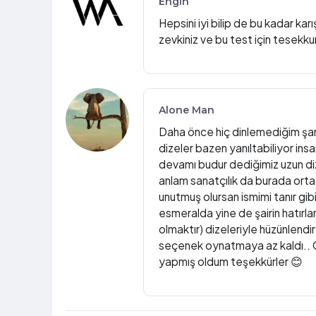
Engin
Hepsini iyi bilip de bu kadar ka
zevkiniz ve bu test için tesekku
Alone Man
Daha önce hiç dinlemediğim şarkı
dizeler bazen yanıltabiliyor ins
devamı budur dediğimiz uzun dize
anlam sanatçılık da burada ortay
unutmuş olursan ismimi tanır gi
esmeralda yine de şairin hatırla
olmaktır) dizeleriyle hüzünlendi
seçenek oynatmaya az kaldı.. Ola
yapmış oldum teşekkürler 😊