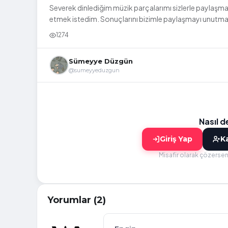
Severek dinlediğim müzik parçalarımı sizlerle paylaşmak
etmek istedim. Sonuçlarını bizimle paylaşmayı unutm
1274
Sümeyye Düzgün
@sumeyyeduzgun
Nasıl 
Giriş Yap
Ka
Misafir olarak çözersen
Yorumlar (2)