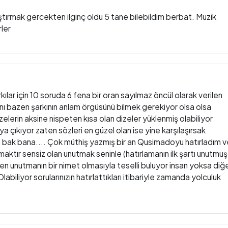
rıştırmak gercekten ilginç oldu 5 tane bilebildim berbat. Muzik
rler
lar için 10 soruda 6 fena bir oran sayılmaz öncül olarak verilen
anı bazen şarkının anlam örgüsünü bilmek gerekiyor olsa olsa
lerin aksine nispeten kısa olan dizeler yüklenmiş olabiliyor
a çıkıyor zaten sözleri en güzel olan ise yine karşılaşırsak
bi bak bana.... Çok müthiş yazmış bir an Qusimadoyu hatırladım v
maktır sensiz olan unutmak seninle (hatırlamanın ilk şartı unutmuş
ren unutmanın bir nimet olmasıyla teselli buluyor insan yoksa diğ
biliyor sorularınızın hatırlattıkları itibariyle zamanda yolculuk